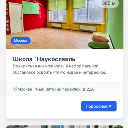
385 м
среднем общем образовании.
Москва
Школа `Наукославль`
Прекрасная возможность в неформальной
обстановке освоить что-то новое и интересное.
Частная средняя школа полного для учеников 1-11
классов. Современная образовательная
Москва, 4-ый Вятский переулок, д.22А
программа, поддержка всех форм образования.
Возможность освоить азы перспективных
профессиональных навыков, серьезная подготовка
Подробнее
к экзаменам ОГЭ и ЕГЭ.