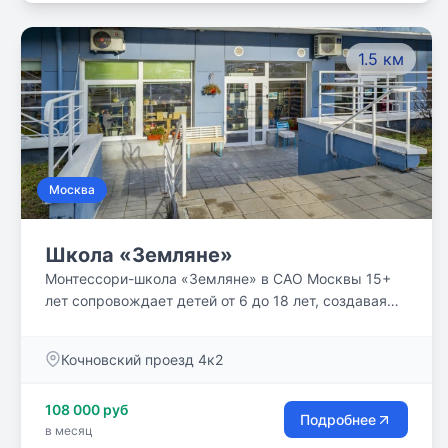
здоровье учащихся, создают соответствующий
психологический климат, позволяют осознанно
1.5 км
выбрать будущую профессию.
Москва
Школа «Земляне»
Монтессори-школа «Земляне» в САО Москвы 15+
лет сопровождает детей от 6 до 18 лет, создавая
живой мир, где обучение естественно вплетается в
жизнь через экологичный подход,
Кочновский проезд 4к2
разновозрастные классы и индивидуальные
траектории.
108 000 руб
Подробнее
в месяц