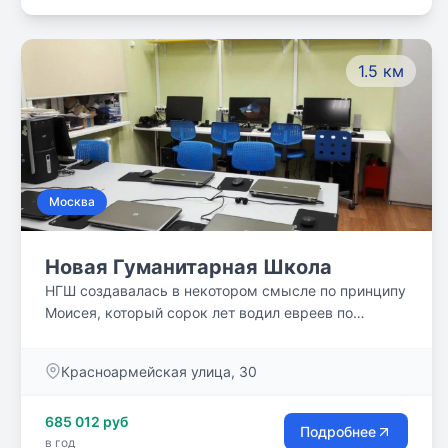
1.5 км
Москва
Новая Гуманитарная Школа
НГШ создавалась в некотором смысле по принципу
Моисея, который сорок лет водил евреев по
пустыне, чтобы умерли все те, кто был рожден в
рабстве. Поэтому сначала, в 1991-1992 учебном
Красноармейская улица, 30
году, в школе был всего один класс - первый. А в
1992-1993 - всего два класса: второй (бывший
685 012 руб
первый) и новый первый. И так далее. И не было в
Подробнее
в год
НГШ ни одного ученика, который по собственному