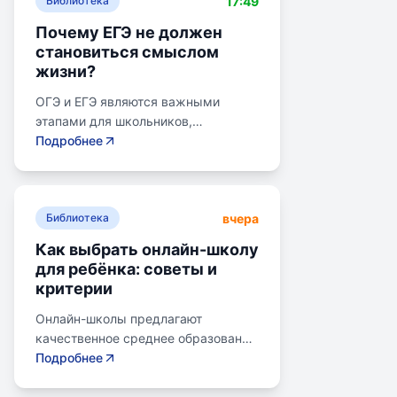
17:49
Библиотека
Почему ЕГЭ не должен
становиться смыслом
жизни?
ОГЭ и ЕГЭ являются важными
этапами для школьников,
готовящихся к переходу на
Подробнее
следующий этап образования.
Эпишкола предлагает подготовку к
экзаменам, учитывая задачи
вчера
старшего подросткового и
Библиотека
юношеского возраста. Школа
Как выбрать онлайн-школу
помогает детям развивать
для ребёнка: советы и
личностные навыки, получать опыт
критерии
самоопределения и выбирать
профессию. В программе школы
Онлайн-школы предлагают
уделяется внимание базовым
качественное среднее образование
знаниям, учебным навыкам и
без привязки к району. Важно
Подробнее
углубленным спецкурсам. В школе
учитывать цели семьи, возраст
предусмотрены часы для
ребенка, уровень его