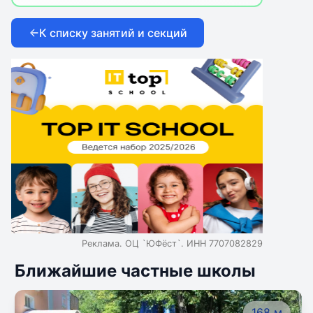
К списку занятий и секций
Реклама. ОЦ `ЮФёст`. ИНН 7707082829
Ближайшие частные школы
168 м