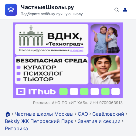
ЧастныеШколы.ру
👤
Подберите ребёнку лучшую школу
Реклама. АНО ПО «ИТ ХАБ». ИНН 9709063913
🏠
Частные школы Москвы
САО
Савёловский
Beksly ЖК Петровский Парк
Занятия и секции
Риторика