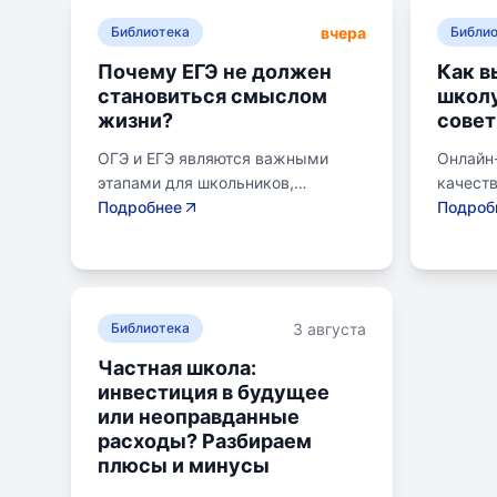
вчера
Библиотека
Библи
Почему ЕГЭ не должен
Как в
становиться смыслом
школу
жизни?
совет
ОГЭ и ЕГЭ являются важными
Онлайн
этапами для школьников,
качест
готовящихся к переходу на
Подробнее
образов
Подроб
следующий этап образования.
району.
Эпишкола предлагает подготовку
семьи, 
к экзаменам, учитывая задачи
его сам
старшего подросткового и
предпо
3 августа
юношеского возраста. Школа
Библиотека
провер
помогает детям развивать
получит
Частная школа:
личностные навыки, получать
поступл
инвестиция в будущее
опыт самоопределения и
коллед
или неоправданные
выбирать профессию. В
быть ра
расходы? Разбираем
программе школы уделяется
зачисл
плюсы и минусы
внимание базовым знаниям,
образов