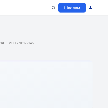
Школам
👤
КО`. ИНН 7701172145