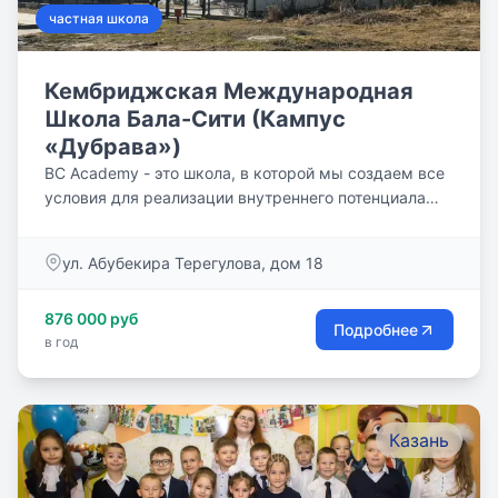
частная школа
Кембриджская Международная
Школа Бала-Сити (Кампус
«Дубрава»)
BC Academy - это школа, в которой мы создаем все
условия для реализации внутреннего потенциала
каждого ребенка, в...
ул. Абубекира Терегулова, дом 18
876 000 руб
Подробнее
в год
Казань