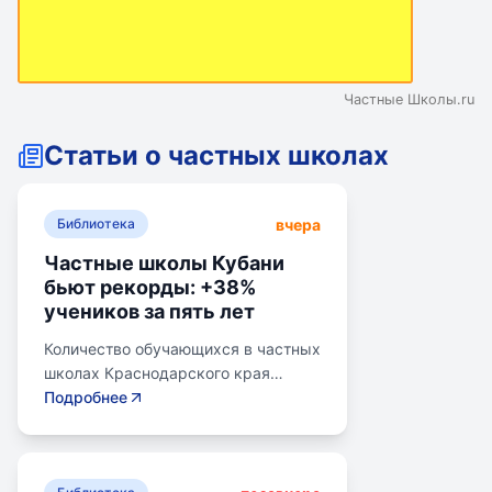
Частные Школы.ru
Статьи о частных школах
вчера
Библиотека
Частные школы Кубани
бьют рекорды: +38%
учеников за пять лет
Количество обучающихся в частных
школах Краснодарского края
выросло на 38% за последние пять
Подробнее
лет. В 2024/2025 учебном году в
общеобразовательных школах
Кубани обучалось более 783 тыс.