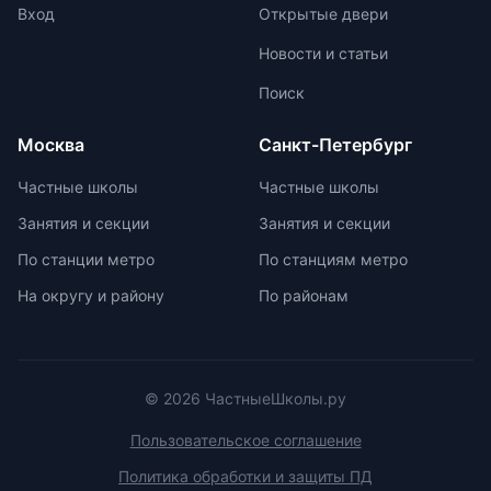
предлагает отсутствие
Вход
Открытые двери
`неинтересных` предметов и
Новости и статьи
межпредметную взаимосвязь для
поддержания интереса к учебе.
Поиск
Монтессори-школы избегают
перегрузки информацией,
Москва
Санкт-Петербург
регулируя нагрузку в зависимости
от возрастных задач и
Частные школы
Частные школы
физиологических особенностей
Занятия и секции
Занятия и секции
учеников. Отсутствие страха перед
оценками и акцент на качественной
По станции метро
По станциям метро
оценке помогают детям развивать
На округу и району
По районам
свои навыки и интересы.
© 2026 ЧастныеШколы.ру
Пользовательское соглашение
Политика обработки и защиты ПД