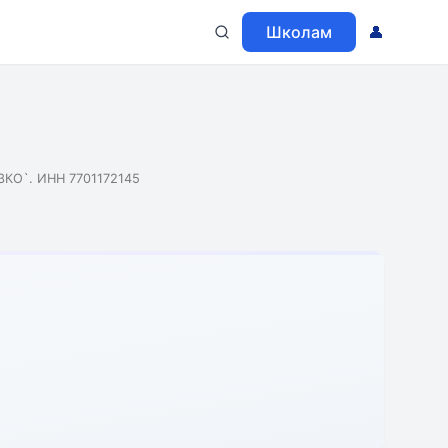
Школам
👤
КО`. ИНН 7701172145