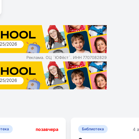
Реклама. ОЦ `ЮФёст`. ИНН 7707082829
позавчера
4 
отека
Библиотека