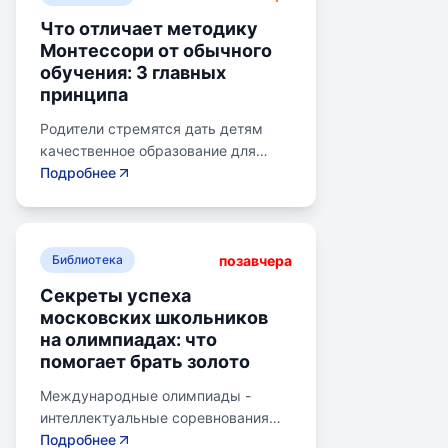
Что отличает методику
Монтессори от обычного
обучения: 3 главных
принципа
Родители стремятся дать детям
качественное образование для
лучшего будущего. Обучение по
Подробнее
системе Монтессори может помочь
избежать перегрузки и потери
интереса у детей. Монтессори-
позавчера
школа предлагает уроки на
Библиотека
природе, лабораторные
Секреты успеха
эксперименты и творческие
московских школьников
погружения для развития детей.
на олимпиадах: что
Разные стили обучения подходят
помогает брать золото
для разных типов учеников:
экспериментаторы, читатели,
Международные олимпиады -
практики и визуалы, кинестетики,
интеллектуальные соревнования
аудиалы. Монтессори-метод
для школьников, представляющих
Подробнее