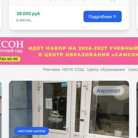
(САО), Кронштадтский бульвар 32
38 000 руб
Подробнее
в месяц
Реклама. НОЧУ СОШ `Центр образования `Сам
Аэропорт
частная школа