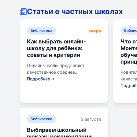
Статьи о частных школах
вчера
Библиотека
Библи
Как выбрать онлайн-
Что о
школу для ребёнка:
Монте
советы и критерии
обуче
прин
Онлайн-школы предлагают
качественное среднее
Родител
образование без привязки к
Подробнее
качеств
району. Важно учитывать цели
лучшего
Подроб
семьи, возраст ребенка, уровень
систем
его самостоятельности и
помочь 
предпочитаемую нагрузку. Важно
потери 
проверить лицензию школы, чтобы
Монтес
2 августа
получить аттестат для
Библиотека
уроки н
поступления в университет или
экспер
Выбираем школьный
колледж. Онлайн-школы могут
погруже
рюкзак: рекомендации