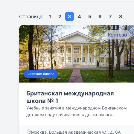
Страница:
1
2
3
4
5
6
7
8
Коптево
частная школа
Британская международная
школа № 1
Учебные занятия в международном Британском
детском саду начинаются с дошкольного
образования Nursery...
Москва, Большая Академическая ул., д. 6А