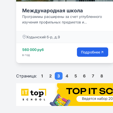
Международная школа
Программы расширены за счет углубленного
изучения профильных предметов и
дополнительных иностранных...
Ходынский б-р, д.9
560 000 руб
Подробнее
в год
Страница:
1
2
3
4
5
6
7
8