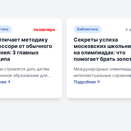
позавчера
4 
отека
Библиотека
тличает методику
Секреты успеха
ссори от обычного
московских школьни
ния: 3 главных
на олимпиадах: что
ципа
помогает брать золо
и стремятся дать детям
Международные олимпиады
енное образование для
интеллектуальные соревно
 будущего. Обучение по
нее
для школьников, представ
Подробнее
е Монтессори может
страну в составе национал
избежать перегрузки и
сборных. Состязания охват
интереса у детей.
различные научные дисцип
сори-школа предлагает
включая математику,
а природе, лабораторные
информатику, физику, хими
именты и творческие
биологию, географию,
ния для развития детей.
астрономию. Участие в