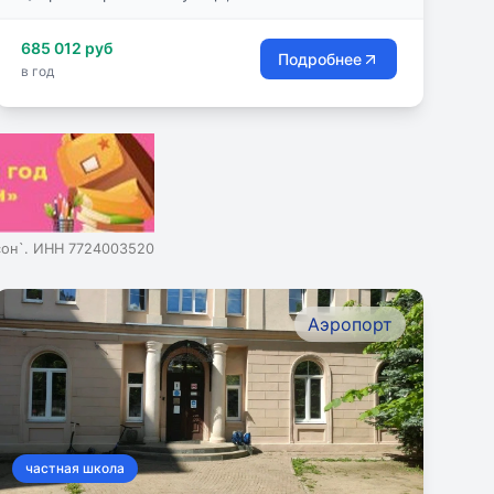
685 012 руб
Подробнее
в год
сон`. ИНН 7724003520
Аэропорт
частная школа