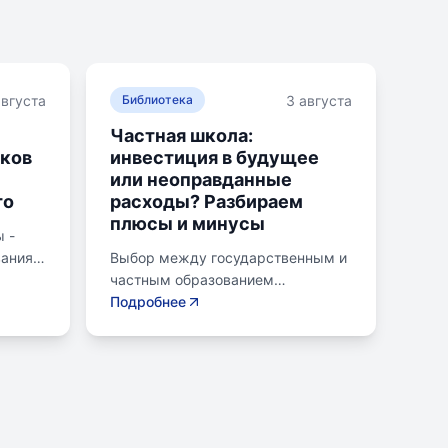
августа
3 августа
Библиотека
Частная школа:
ков
инвестиция в будущее
или неоправданные
то
расходы? Разбираем
плюсы и минусы
 -
вания
Выбор между государственным и
ляющих
частным образованием
ьных
становится важной дилеммой для
Подробнее
ывают
родителей. Частное образование
лины,
предлагает уникальные методики,
современное оснащение и
ю,
индивидуальный подход. Однако,
за красивой картинкой могут
скрываться неочевидные