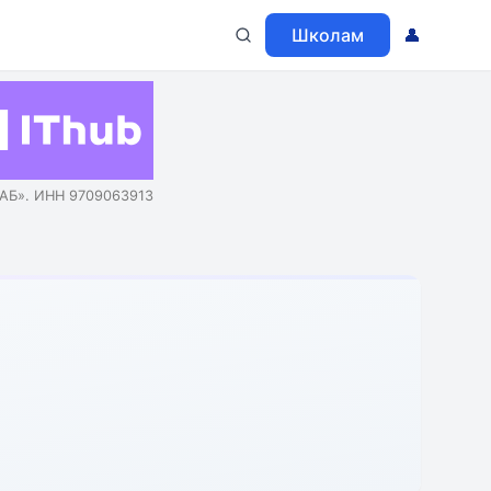
Школам
👤
АБ». ИНН 9709063913