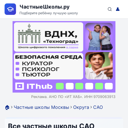
ЧастныеШколы.ру
👤
Подберите ребёнку лучшую школу
Реклама. АНО ПО «ИТ ХАБ». ИНН 9709063913
🏠
Частные школы Москвы
Округа
САО
Все частные школы САО