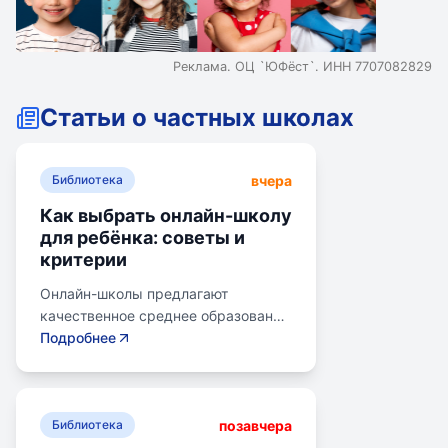
Реклама. ОЦ `ЮФёст`. ИНН 7707082829
Статьи о частных школах
вчера
Библиотека
Как выбрать онлайн-школу
для ребёнка: советы и
критерии
Онлайн-школы предлагают
качественное среднее образование
без привязки к району. Важно
Подробнее
учитывать цели семьи, возраст
ребенка, уровень его
самостоятельности и
позавчера
предпочитаемую нагрузку. Важно
Библиотека
проверить лицензию школы, чтобы