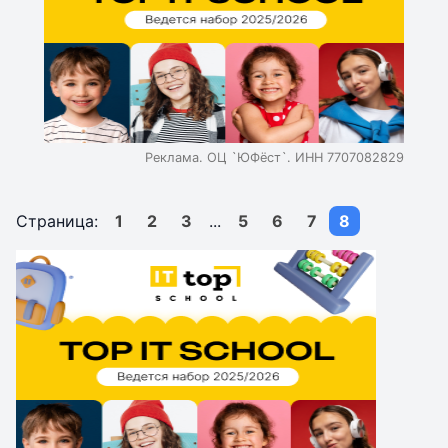
Реклама. ОЦ `ЮФёст`. ИНН 7707082829
Страница:
1
2
3
...
5
6
7
8