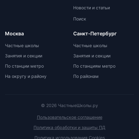
образовательной лицензии и
пропиткой и светоотражателями.
Новости и статьи
государственной аккредитации,
При выборе ранца проверяйте
изучить репутацию школы и
маркировку с указанием
Поиск
условия договора об оказании
возрастной категории.
платных образовательных услуг.
Москва
Санкт-Петербург
Частные школы
Частные школы
Занятия и секции
Занятия и секции
По станции метро
По станциям метро
На округу и району
По районам
© 2026 ЧастныеШколы.ру
Пользовательское соглашение
Политика обработки и защиты ПД
Политика использования Cookies