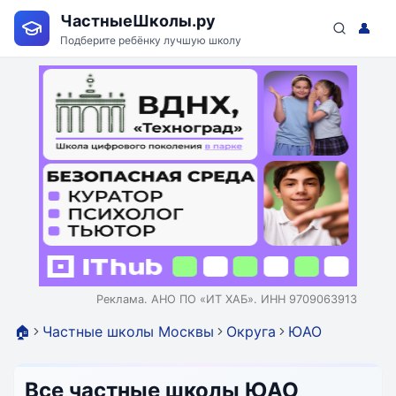
ЧастныеШколы.ру
👤
Подберите ребёнку лучшую школу
Реклама. АНО ПО «ИТ ХАБ». ИНН 9709063913
🏠
Частные школы Москвы
Округа
ЮАО
Все частные школы ЮАО