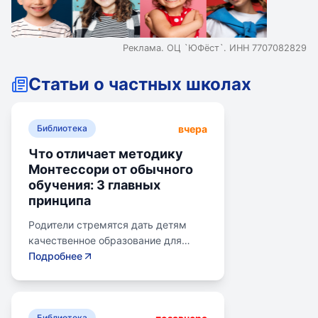
Реклама. ОЦ `ЮФёст`. ИНН 7707082829
Статьи о частных школах
вчера
Библиотека
Что отличает методику
Монтессори от обычного
обучения: 3 главных
принципа
Родители стремятся дать детям
качественное образование для
лучшего будущего. Обучение по
Подробнее
системе Монтессори может помочь
избежать перегрузки и потери
интереса у детей. Монтессори-
Библиотека