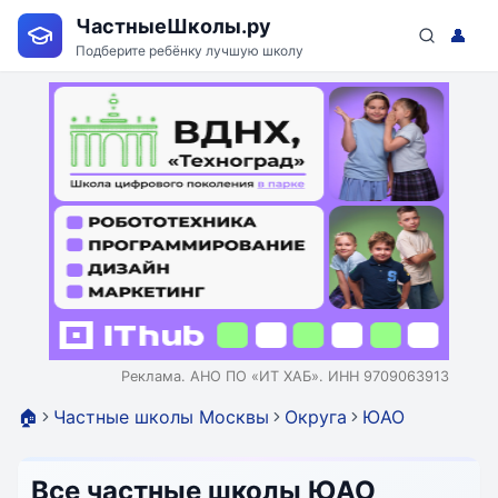
ЧастныеШколы.ру
👤
Подберите ребёнку лучшую школу
Реклама. АНО ПО «ИТ ХАБ». ИНН 9709063913
🏠
Частные школы Москвы
Округа
ЮАО
Все частные школы ЮАО