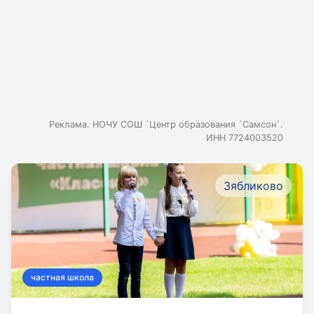
Реклама. НОЧУ СОШ `Центр образования `Самсон`.
ИНН 7724003520
Зябликово
частная школа