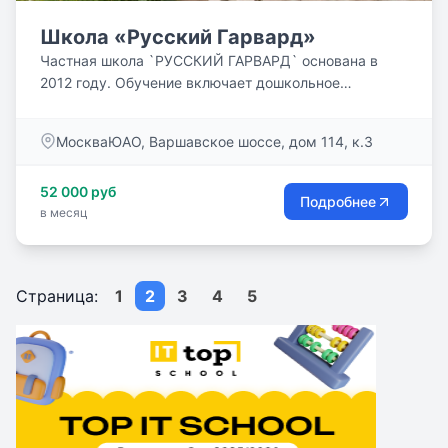
Школа «Русский Гарвард»
Частная школа `РУССКИЙ ГАРВАРД` основана в
2012 году. Обучение включает дошкольное
образование ,начальную,...
МоскваЮАО, Варшавское шоссе, дом 114, к.3
52 000 руб
Подробнее
в месяц
Страница:
1
2
3
4
5