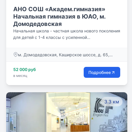
АНО СОШ «Академ.гимназия»
Начальная гимназия в ЮАО, м.
Домодедовская
Начальная школа - частная школа нового поколения
для детей с 1-4 классы с усиленной
образовательной программой с академическим
компонентом и углубленным изучением
м. Домодедовская, Каширское шоссе, д. 65,
английского языка c 1-го класса. Школа является
корп. 1 (ЖК «Ясный»)
составной частью системы непрерывного
52 000 руб
образования в АНО СОШ «Академическая
Подробнее
в месяц
гимназия»: Детский сад — Подготовка к школе —
Начальная школа — Средняя школа — Старшая
школа — Подготовка к поступлению в выбранный
частная школа.
3.3 км