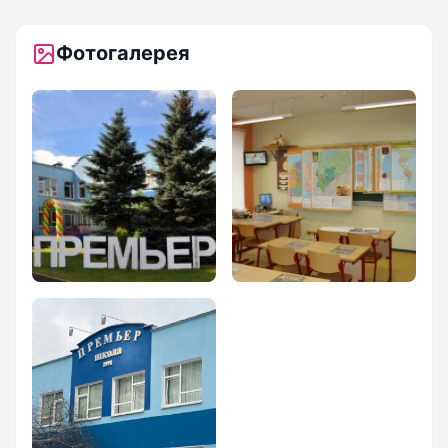
Фотогалерея
Школа `Премьер`
Школа `Премьер`