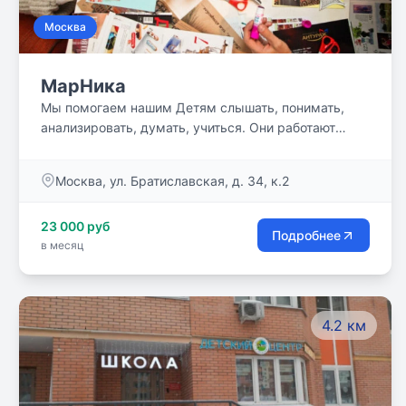
Москва
МарНика
Мы помогаем нашим Детям слышать, понимать,
анализировать, думать, учиться. Они работают
индивидуально и в группе, учатся понимать себя,
жить в коллективе с другими детьми и взрослыми.
Москва, ул. Братиславская, д. 34, к.2
23 000 руб
Подробнее
в месяц
4.2 км