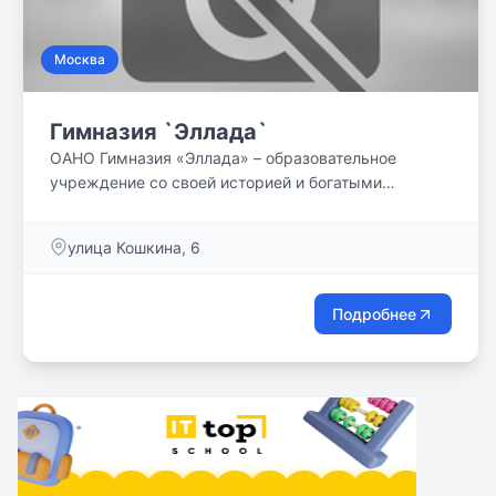
Москва
Гимназия `Эллада`
ОАНО Гимназия «Эллада» – образовательное
учреждение со своей историей и богатыми
традициями. Более 25 лет наш педагогический
коллектив осуществляет обучение и воспитание
улица Кошкина, 6
физически и нравственно здоровых личностей,
свободных, образованных, культурных, готовых к
дальнейшему развитию, самосовершенствованию и
Подробнее
самореализации.