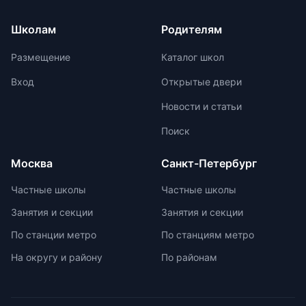
от возрастных задач и
ежегодно демонстрируют высокие
физиологических особенностей
результаты на международных
Школам
Родителям
учеников. Отсутствие страха перед
олимпиадах. Путь к
оценками и акцент на качественной
международной олимпиаде
Размещение
Каталог школ
оценке помогают детям развивать
начинается с национальных
свои навыки и интересы.
соревнований, включая школьные,
Вход
Открытые двери
муниципальные, региональные и
Новости и статьи
заключительные этапы
Всероссийской олимпиады
Поиск
школьников. Подготовка к
олимпиадам включает учебно-
Москва
Санкт-Петербург
тренировочные сборы,
интенсивные занятия, практикумы,
Частные школы
Частные школы
лекции, разборы задач и
Занятия и секции
Занятия и секции
индивидуальные консультации.
Участие в международных
По станции метро
По станциям метро
олимпиадах помогает получить
На округу и району
По районам
новый опыт, пройти серьезную
подготовку и пообщаться с
участниками из других стран.