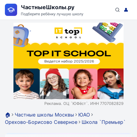
ЧастныеШколы.ру
👤
Подберите ребёнку лучшую школу
Реклама. ОЦ `ЮФёст`. ИНН 7707082829
🏠
Частные школы Москвы
ЮАО
Орехово-Борисово Северное
Школа `Премьер`