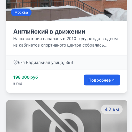
Москва
Английский в движении
Наша история началась в 2010 году, когда в одном
из кабинетов спортивного центра собралась
команда талантливых педагогов. Имея за плечами
длительный и успешный опыт обучения
6-я Радиальная улица, 3к6
английскому языку, а также безупречную
профессиональную репутацию, каждый из нас
198 000 руб
старался привнести частицу себя в наше новое
Подробнее
в год
общее дело.
4.2 км