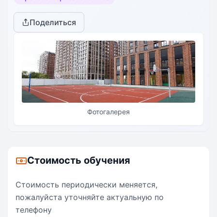
непрерывного образования в АНО СОШ
«Академическая гимназия»: Детский сад — Подготовка
Поделиться
к школе — Начальная школа — Средняя школа —
Старшая школа — Подготовка к поступлению в
выбранный частная школа.
Фотогалерея
Стоимость обучения
Стоимость периодически меняется,
пожалуйста уточняйте актуальную по
телефону