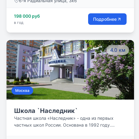
6-я Радиальная улица, 3к6
английскому языку, а также безупречную
профессиональную репутацию, каждый из нас
198 000 руб
старался привнести частицу себя в наше новое
Подробнее
в год
общее дело.
4.0 км
Москва
Школа `Наследник`
Частная школа «Наследник» - одна из первых
частных школ России. Основана в 1992 году.
Сочетает в себе традиции фундаментального
российского образования и современные