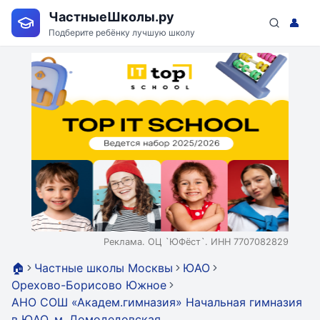
ЧастныеШколы.ру
👤
Подберите ребёнку лучшую школу
Реклама. ОЦ `ЮФёст`. ИНН 7707082829
🏠
Частные школы Москвы
ЮАО
Орехово-Борисово Южное
АНО СОШ «Академ.гимназия» Начальная гимназия
в ЮАО, м. Домодедовская