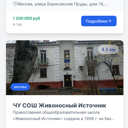
Москва, улица Борисовские Пруды, дом 19,
инновационные технологии. Много лет «Наследник»
корпус 1
реализует программу «Одаренный ребенок». Мы
1 200 000 руб
уверены, что все дети талантливы! И задача нашей
Подробнее
в год
школы максимально развить способности каждого
ребенка.
4.3 км
москва
ЧУ СОШ Живоносный Источник
Православная общеобразовательная школа
«Живоносный Источник» создана в 1998 г. на базе
воскресной школы по благословению протоиерея