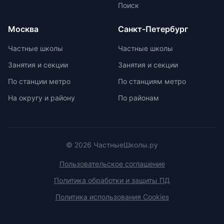
ученику. Частные школы
Поиск
предлагают широкий спектр
внеурочных возможностей для
Москва
Санкт-Петербург
развития ребенка. При выборе
частной школы необходимо
Частные школы
Частные школы
учитывать ее преимущества и
Занятия и секции
Занятия и секции
недостатки, а также финансовые
возможности семьи. Важно
По станции метро
По станциям метро
проверить наличие
На округу и району
По районам
образовательной лицензии и
государственной аккредитации,
изучить репутацию школы и
условия договора об оказании
платных образовательных услуг.
© 2026 ЧастныеШколы.ру
Пользовательское соглашение
Политика обработки и защиты ПД
Политика использования Cookies