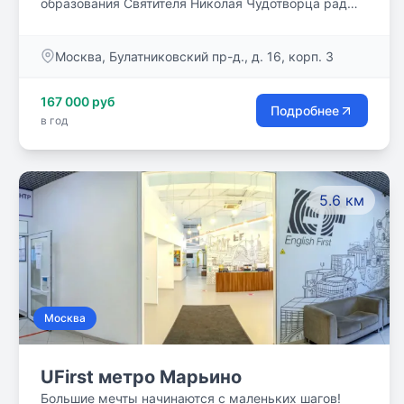
образования Святителя Николая Чудотворца рад
приветствовать Вас! В работе нашей
образовательной организации мы стараемся
Москва, Булатниковский пр-д., д. 16, корп. 3
сохранить преемственность в образовательных и
воспитательных традициях, сложившихся за
167 000 руб
период существования России как православного
Подробнее
в год
государства.
5.6 км
Москва
UFirst метро Марьино
Большие мечты начинаются с маленьких шагов!