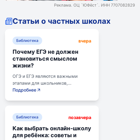
Реклама. ОЦ `ЮФёст`. ИНН 7707082829
Статьи о частных школах
вчера
Библиотека
Почему ЕГЭ не должен
становиться смыслом
жизни?
ОГЭ и ЕГЭ являются важными
этапами для школьников,
готовящихся к переходу на
Подробнее
следующий этап образования.
Эпишкола предлагает подготовку к
экзаменам, учитывая задачи
позавчера
старшего подросткового и
Библиотека
юношеского возраста. Школа
Как выбрать онлайн-школу
помогает детям развивать
для ребёнка: советы и
личностные навыки, получать опыт