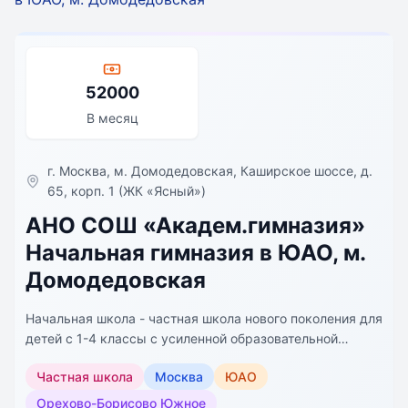
52000
В месяц
г. Москва, м. Домодедовская, Каширское шоссе, д.
65, корп. 1 (ЖК «Ясный»)
АНО СОШ «Академ.гимназия»
Начальная гимназия в ЮАО, м.
Домодедовская
Начальная школа - частная школа нового поколения для
детей с 1-4 классы с усиленной образовательной
программой с академическим компонентом и
Частная школа
Москва
ЮАО
углубленным изучением английского языка c 1-го
класса. Школа является составной частью системы
Орехово-Борисово Южное