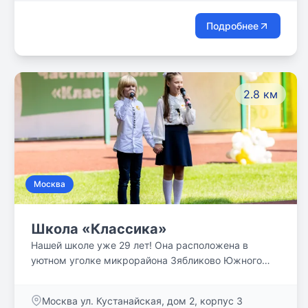
Подробнее
2.8 км
Москва
Школа «Классика»
Нашей школе уже 29 лет! Она расположена в
уютном уголке микрорайона Зябликово Южного
Округа столицы. Классика – (от лат. classicus —
образцовый) – значит образец. За это время мы
Москва ул. Кустанайская, дом 2, корпус 3
стали, действительно, образцовым учебным