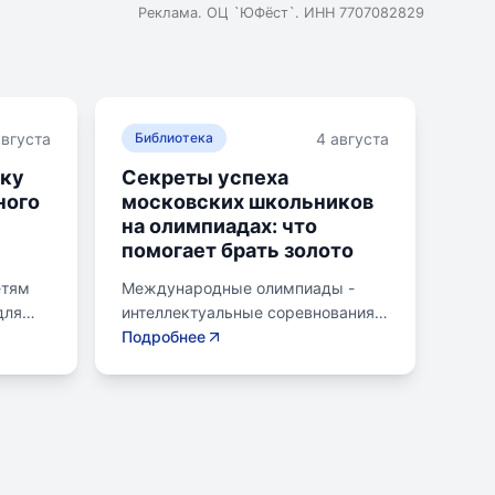
Реклама. ОЦ `ЮФёст`. ИНН 7707082829
августа
4 августа
Библиотека
ику
Секреты успеха
ного
московских школьников
на олимпиадах: что
помогает брать золото
етям
Международные олимпиады -
для
интеллектуальные соревнования
е по
для школьников, представляющих
Подробнее
страну в составе национальных
и и
сборных. Состязания охватывают
различные научные дисциплины,
ает
включая математику,
орные
информатику, физику, химию,
е
биологию, географию,