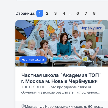
Страница:
1
2
3
4
...
6
7
8
Черёмушки
частная школа
Частная школа `Академия ТОП`
г. Москва м. Новые Черёмушки
TOP IT SCHOOL - это про удовольствие от
обучения и высокие результаты. Углубленное
изучение IT-технологий и...
Москва, ул. Новочеремушкинская, д. 60, корп.