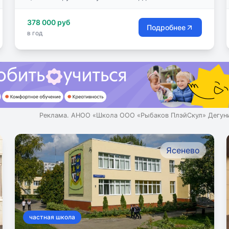
378 000 руб
Подробнее
в год
Реклама. АНОО «Школа ООО «Рыбаков ПлэйСкул» Дегуни
Ясенево
частная школа