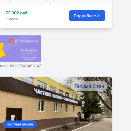
72 002 руб
Подробнее
в месяц
но». ИНН 7743450147
Тёплый Стан
частная школа