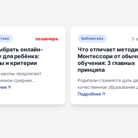
позавчера
5 
отека
Библиотека
ыбрать онлайн-
Что отличает метод
 для ребёнка:
Монтессори от обыч
ы и критерии
обучения: 3 главных
принципа
-школы предлагают
венное среднее
Родители стремятся дать д
ание без привязки к
нее
качественное образование 
 Важно учитывать цели
лучшего будущего. Обучени
Подробнее
возраст ребенка, уровень
системе Монтессори может
остоятельности и
помочь избежать перегрузк
читаемую нагрузку. Важно
потери интереса у детей.
ить лицензию школы, чтобы
Монтессори-школа предлаг
ь аттестат для
уроки на природе, лаборат
ения в университет или
эксперименты и творчески