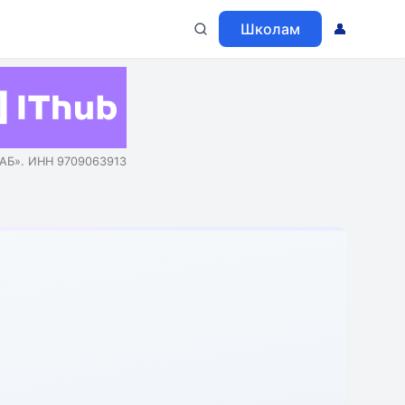
Школам
👤
АБ». ИНН 9709063913