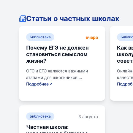
Статьи о частных школах
вчера
Библиотека
Библи
Почему ЕГЭ не должен
Как в
становиться смыслом
школу
жизни?
совет
ОГЭ и ЕГЭ являются важными
Онлайн
этапами для школьников,
качест
готовящихся к переходу на
Подробнее
образов
Подроб
следующий этап образования.
району.
Эпишкола предлагает подготовку
семьи, 
к экзаменам, учитывая задачи
его сам
старшего подросткового и
предпо
3 августа
юношеского возраста. Школа
Библиотека
провер
помогает детям развивать
получит
Частная школа:
личностные навыки, получать
поступл