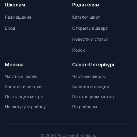
результаты на международных
Школам
Родителям
учеников. Отсутствие страха перед
олимпиадах. Путь к
оценками и акцент на качественной
международной олимпиаде
Размещение
Каталог школ
оценке помогают детям развивать
начинается с национальных
свои навыки и интересы.
соревнований, включая школьные,
Вход
Открытые двери
муниципальные, региональные и
Новости и статьи
заключительные этапы
Всероссийской олимпиады
Поиск
школьников. Подготовка к
олимпиадам включает учебно-
Москва
Санкт-Петербург
тренировочные сборы,
интенсивные занятия, практикумы,
Частные школы
Частные школы
лекции, разборы задач и
Занятия и секции
Занятия и секции
индивидуальные консультации.
Участие в международных
По станции метро
По станциям метро
олимпиадах помогает получить
На округу и району
По районам
новый опыт, пройти серьезную
подготовку и пообщаться с
участниками из других стран.
© 2026 ЧастныеШколы.ру