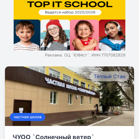
Реклама. ОЦ `ЮФёст`. ИНН 7707082829
Тёплый Стан
частная школа
ЧУОО `Солнечный ветер`