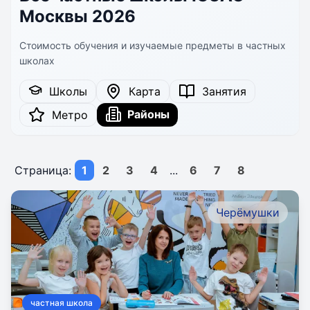
Москвы 2026
Стоимость обучения и изучаемые предметы в частных
школах
Школы
Карта
Занятия
Районы
Метро
Страница:
1
2
3
4
...
6
7
8
Черёмушки
частная школа