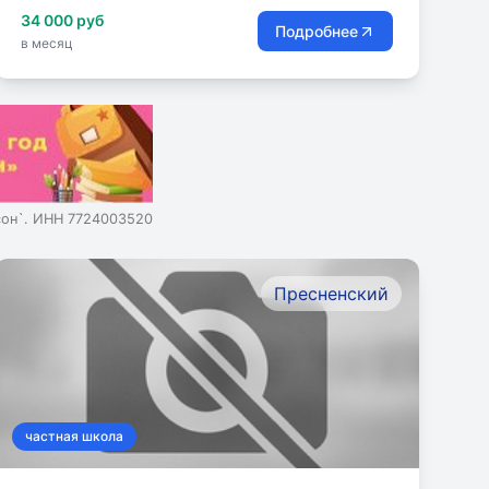
34 000 руб
Подробнее
в месяц
сон`. ИНН 7724003520
Пресненский
частная школа