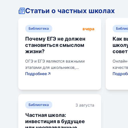
Статьи о частных школах
вчера
Библиотека
Библи
Почему ЕГЭ не должен
Как в
становиться смыслом
школу
жизни?
совет
ОГЭ и ЕГЭ являются важными
Онлайн
этапами для школьников,
качест
готовящихся к переходу на
Подробнее
образов
Подроб
следующий этап образования.
району.
Эпишкола предлагает подготовку
семьи, 
к экзаменам, учитывая задачи
его сам
старшего подросткового и
предпо
3 августа
юношеского возраста. Школа
Библиотека
провер
помогает детям развивать
получит
Частная школа:
личностные навыки, получать
поступл
инвестиция в будущее
опыт самоопределения и
коллед
или неоправданные