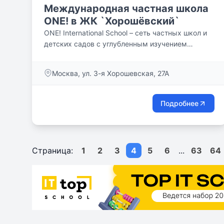
Международная частная школа
ONE! в ЖК `Хорошёвский`
ONE! International School – cеть частных школ и
детских садов с углубленным изучением
английского языка, работающая по...
Москва, ул. 3-я Хорошевская, 27А
Подробнее
Страница:
1
2
3
4
5
6
...
63
64