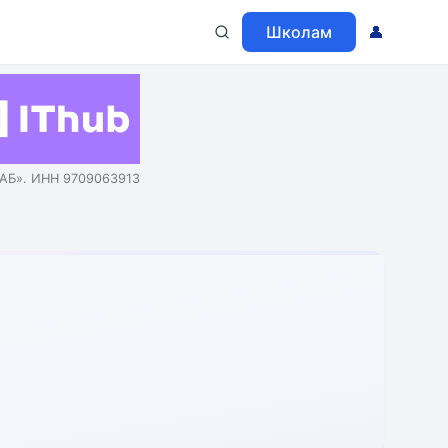
Школам
👤
АБ». ИНН 9709063913