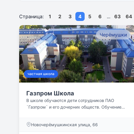
Страница:
1
2
3
4
5
6
...
63
64
Черёмушки
частная школа
Газпром Школа
В школе обучаются дети сотрудников ПАО
`Газпром` и его дочерних обществ. Обучение
осуществляется за счёт...
Новочерёмушкинская улица, 66