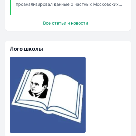
проанализировал данные о частных Московских
школах и составили топ-30 лучших, плюс
дополнительные категории. Список школ в
Все статьи и новости
алфавитном порядке: Венда Европейская гимназия
Знаменская православная гим...
Лого школы