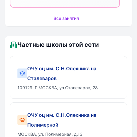
национальных традиций.
Декоративно-прикладное искусство
органично вошло в наш быт и
Все занятия
продолжает развиваться, сохраняя и
преумножая культурно-историческое
богатство стран и народов, которое
Частные школы этой сети
своими корнями уходит в далекое
прошлое. Дополнительная
образовательная программа
ОЧУ оц им. С.Н.Олехника на
«Металлопластика» является
прикладной, носит практико-
Сталеваров
ориентированный характер и
109129, Г.МОСКВА, ул.Столеваров, 28
направлена на овладение основными
приемами и техникой работы с
фольгой и использование приемов
рисования в некоторых видах работ.
ОЧУ оц им. С.Н.Олехника на
Занятия по данной программе
Полимерной
способствуют развитию
МОСКВА, ул. Полимерная, д.13
интеллектуального и духовного