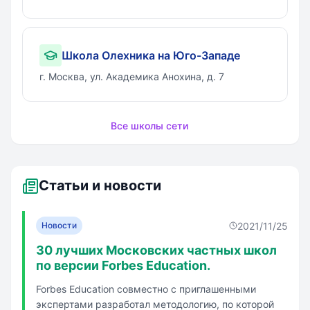
потенциала личности ребенка, его
художественных творческих
способностей, развивает его
Школа Олехника на Юго-Западе
познавательную активность в
г. Москва, ул. Академика Анохина, д. 7
процессе практической
деятельности. Программа позволяет
детям самореализовываться в
Все школы сети
исполнении индивидуальных
творческих композиций в технике
металлопластика.
Статьи и новости
2021/11/25
Новости
30 лучших Московских частных школ
по версии Forbes Education.
Forbes Education совместно с приглашенными
экспертами разработал методологию, по которой