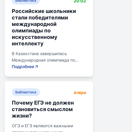
20:02
Библиотека
Российские школьники
стали победителями
международной
олимпиады по
искусственному
интеллекту
В Казахстане завершилась
Международная олимпиада по
искусственному интеллекту.
Подробнее
Российские школьники стали
абсолютными победителями,
завоевав семь золотых и одну
вчера
бронзовую медаль. Олимпиада
Библиотека
объединила 465 школьников из 105
Почему ЕГЭ не должен
стран, заняв второе место по числу
становиться смыслом
участников. Награды получили
жизни?
Артем Горохов, Михаил Вершинин,
Елисей Кирпиченко и другие.
ОГЭ и ЕГЭ являются важными
Дмитрий Чернышенко поздравил