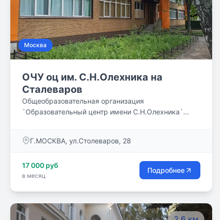
Москва
ОЧУ оц им. С.Н.Олехника на
Сталеваров
Общеобразовательная организация
`Образовательный центр имени С.Н.Олехника`
реализует программы НАЧАЛЬНОГО (1-4 классы),
ОСНОВНОГО (5-9 классы) и СРЕДНЕГО (10-11
Г.МОСКВА, ул.Столеваров, 28
классы) общего образования в четырех
структурных подразделениях в Москве. Во вcех
17 000 руб
отделениях организована система дополнительного
Подробнее
в месяц
предметного образования, нацеленная на
удовлетворение различных образовательных
потребностей.
2.6 км