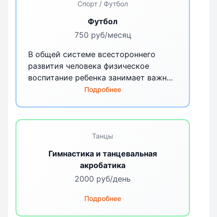
Спорт / Футбол
Футбол
750 руб/месяц
В общей системе всестороннего
развития человека физическое
воспитание ребенка занимает важное
место. Именно в дошкольном
Подробнее
возрасте закладываются основы
здоровья, физического развития,
формируются двигательные навыки,
создается фундамент для воспитания
Танцы
физических качеств. Потребность в
Гимнастика и танцевальная
движении, повышенная двигательная
акробатика
активность - наиболее важные
2000 руб/день
биологические особенности детского
организма. При их недостатке
Подробнее
возникает целый ряд негативных для