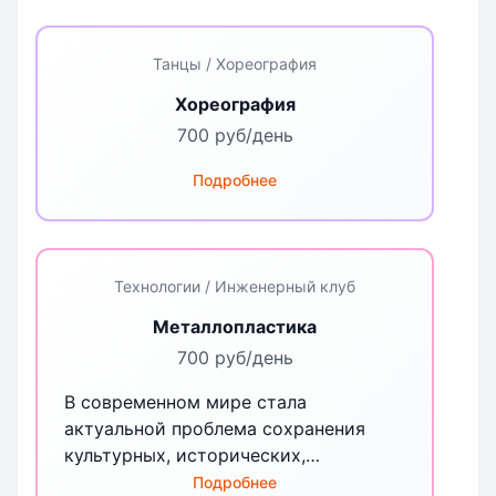
ребенка последствий: происходит
нарушение функций и структуры
ряда органов, регуляции обмена
Танцы / Хореография
веществ и энергии, снижается
Хореография
сопротивляемость организма к
изменяющимся внешним условиям. С
700 руб/день
этой целью была разработана
Подробнее
программа дополнительного
образования.
Технологии / Инженерный клуб
Металлопластика
700 руб/день
В современном мире стала
актуальной проблема сохранения
культурных, исторических,
нравственных ценностей народа, его
Подробнее