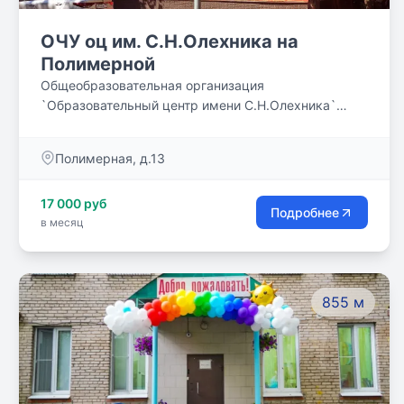
ОЧУ оц им. С.Н.Олехника на
Полимерной
Общеобразовательная организация
`Образовательный центр имени С.Н.Олехника`
реализует программы НАЧАЛЬНОГО (1-4 классы),
ОСНОВНОГО (5-9 классы) и СРЕДНЕГО (10-11
Полимерная, д.13
классы) общего образования в четырех
структурных подразделениях в Москве. Во вcех
17 000 руб
отделениях организована система дополнительного
Подробнее
в месяц
предметного образования, нацеленная на
удовлетворение различных образовательных
потребностей.
855 м