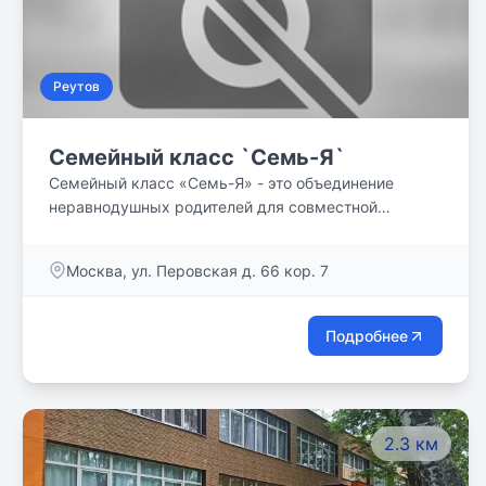
Реутов
Семейный класс `Семь-Я`
Семейный класс «Семь-Я» - это объединение
неравнодушных родителей для совместной
организации качественного, классического
образования своим детям. Обучение по программе
Москва, ул. Перовская д. 66 кор. 7
РКШ (Русская классическая школа) + дополнение
авторскими программами по географии, биологии. ❗
Идет набор в действующий 5ый класс на 2022-
Подробнее
2023 год обучения ❗ ❗ Идет набор в 5ый класс на
2023-2024 год обучения❗ ❗ Идет набор в 6ой класс
на 2023-2024 год обучения❗ ❗ Идет набор в группу
подготовки к школе для детей 6-7 лет на 2023-2024
2.3 км
год обучения ❗ Запись по телефону: 89031801352