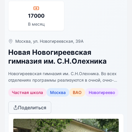
17000
В месяц
Москва, ул. Новогиреевская, 39А
Новая Новогиреевская
гимназия им. С.Н.Олехника
Новогиреевская гимназия им. С.Н.Олехника. Во всех
отделениях программы реализуются в очной, очно-
заочной и заочной формах обучения, также по заявке
Частная школа
Москва
ВАО
Новогиреево
родителя (законного представителя) обучающегося
возможно обучение по индивидуальному учебному
плану или без обучения в образовательной организации
Поделиться
пройти аттестацию (семейная форма обучения) и
получить итоговые оценки за выбранный класс. Во вcех
отделениях организована система дополнительного
предметного образования, нацеленная на