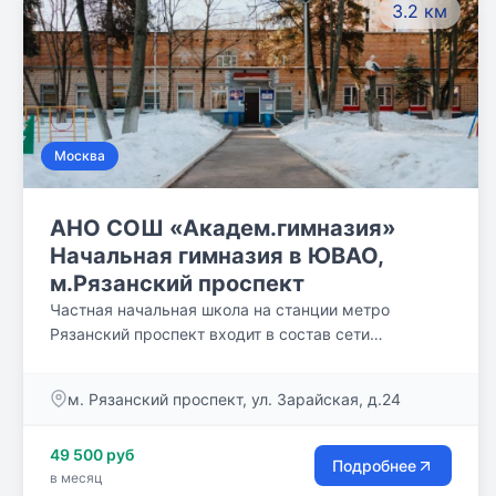
3.2 км
выбранных областей.
Москва
АНО СОШ «Академ.гимназия»
Начальная гимназия в ЮВАО,
м.Рязанский проспект
Частная начальная школа на станции метро
Рязанский проспект входит в состав сети
образовательных учреждений АНО СОШ
«Академическая гимназия». Школа расположена в
м. Рязанский проспект, ул. Зарайская, д.24
Юго-Восточном административном округе на
территории Рязанского района г. Москва.
49 500 руб
Учреждение находится в тихом жилом районе на
Подробнее
в месяц
ул. Зарайская, название которой произошло от