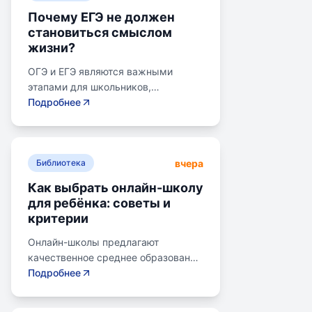
Почему ЕГЭ не должен
становиться смыслом
жизни?
ОГЭ и ЕГЭ являются важными
этапами для школьников,
готовящихся к переходу на
Подробнее
следующий этап образования.
Эпишкола предлагает подготовку к
экзаменам, учитывая задачи
вчера
старшего подросткового и
Библиотека
юношеского возраста. Школа
Как выбрать онлайн-школу
помогает детям развивать
для ребёнка: советы и
личностные навыки, получать опыт
критерии
самоопределения и выбирать
профессию. В программе школы
Онлайн-школы предлагают
уделяется внимание базовым
качественное среднее образование
знаниям, учебным навыкам и
без привязки к району. Важно
Подробнее
углубленным спецкурсам. В школе
учитывать цели семьи, возраст
предусмотрены часы для
ребенка, уровень его