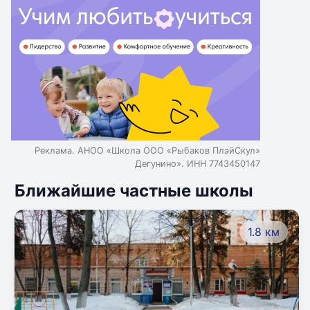
Реклама. АНОО «Школа ООО «Рыбаков ПлэйСкул»
Дегунино». ИНН 7743450147
Ближайшие частные школы
1.8 км