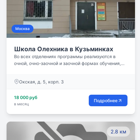
Москва
Школа Олехника в Кузьминках
Во всех отделениях программы реализуются в
очной, очно-заочной и заочной формах обучения,
также по заявке родителя (законного
представителя) обучающегося возможно обучение
Окская, д. 5, корп. 3
по индивидуальному учебному плану или без
обучения в образовательной организации пройти
18 000 руб
аттестацию (семейная форма обучения) и получить
Подробнее
в месяц
итоговые оценки за выбранный класс.
2.8 км