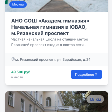
Москва
АНО СОШ «Академ.гимназия»
Начальная гимназия в ЮВАО,
м.Рязанский проспект
Частная начальная школа на станции метро
Рязанский проспект входит в состав сети
образовательных учреждений АНО СОШ
«Академическая гимназия». Школа расположена в
м. Рязанский проспект, ул. Зарайская, д.24
Юго-Восточном административном округе на
территории Рязанского района г. Москва.
49 500 руб
Учреждение находится в тихом жилом районе на
Подробнее
в месяц
ул. Зарайская, название которой произошло от
имени г. Зарайска Московской области. Начальная
гимназия расположена в двухэтажном здании
детского сада. Классы начальной школы
1.8 км
расположены на 2 этаже отдельного крыла. Это
автономно расположенные специально
оборудованные помещения, которые содержат: