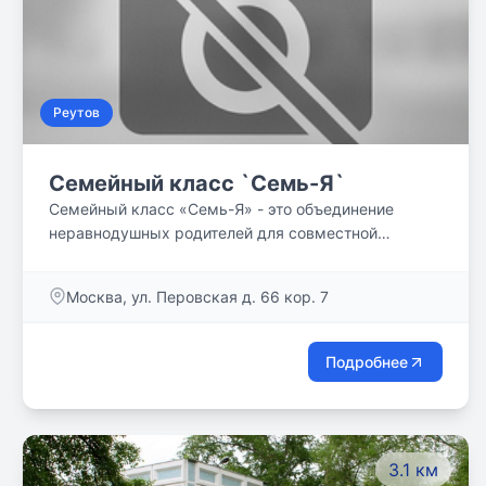
Реутов
Семейный класс `Семь-Я`
Семейный класс «Семь-Я» - это объединение
неравнодушных родителей для совместной
организации качественного, классического
образования своим детям. Обучение по программе
Москва, ул. Перовская д. 66 кор. 7
РКШ (Русская классическая школа) + дополнение
авторскими программами по географии, биологии. ❗
Идет набор в действующий 5ый класс на 2022-
Подробнее
2023 год обучения ❗ ❗ Идет набор в 5ый класс на
2023-2024 год обучения❗ ❗ Идет набор в 6ой класс
на 2023-2024 год обучения❗ ❗ Идет набор в группу
подготовки к школе для детей 6-7 лет на 2023-2024
3.1 км
год обучения ❗ Запись по телефону: 89031801352