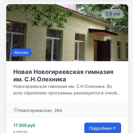
3.8 км
Москва
Новая Новогиреевская гимназия
им. С.Н.Олехника
Новогиреевская гимназия им. С.Н.Олехника. Во
всех отделениях программы реализуются в очной,
очно-заочной и заочной формах обучения, также по
заявке родителя (законного представителя)
Новогиреевская, 39А
обучающегося возможно обучение по
индивидуальному учебному плану или без обучения
17 000 руб
в образовательной организации пройти аттестацию
Подробнее
в месяц
(семейная форма обучения) и получить итоговые