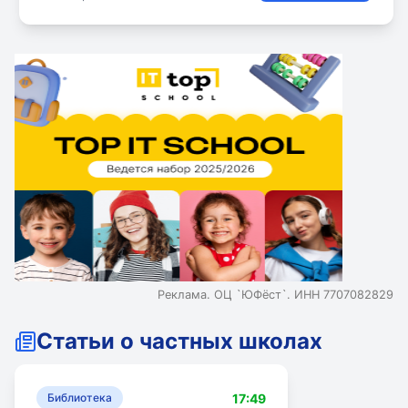
оценки за выбранный класс. Во вcех отделениях
организована система дополнительного
предметного образования, нацеленная на
удовлетворение различных образовательных
потребностей.
Реклама. ОЦ `ЮФёст`. ИНН 7707082829
Статьи о частных школах
17:49
Библиотека