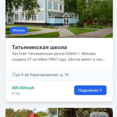
Москва
Татьянинская школа
Частная Tатьянинская школа ЮВАО г. Москвы
создана 27 октября 1992 года. Школа имеет в своей
структуре детский сад, начальное, среднее и
старшее звенья, соединенные между собой по
ул 3-ая Карачаровская, д. 10
принципу преемственности.
405 000 руб
Подробнее
в год
3.3 км