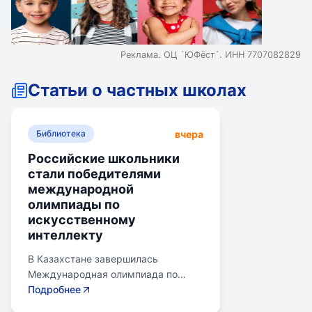
Реклама. ОЦ `ЮФёст`. ИНН 7707082829
Статьи о частных школах
вчера
Библиотека
Российские школьники
стали победителями
международной
олимпиады по
искусственному
интеллекту
В Казахстане завершилась
Международная олимпиада по
искусственному интеллекту.
Подробнее
Российские школьники стали