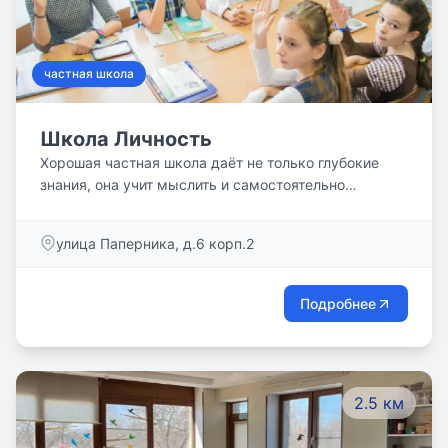
частная школа
Школа Личность
Хорошая частная школа даёт не только глубокие
знания, она учит мыслить и самостоятельно
принимать ответственные решения, выявляет
таланты и скрытый потенциал детей, направляет их
улица Паперника, д.6 корп.2
в нужное русло, предоставляя возможность
выбрать правильный путь в жизни. В наше
динамичное время дети нуждаются не только в
Подробнее
знании таблицы умножения и правил чистописания,
изучении множества дисциплин в разных научных
областях, не менее значимым для них является
доверительное общение и внимание со стороны
2.5 км
взрослых, их помощь, забота и поддержка на всех
этапах обучения. Не все школы и частные детские