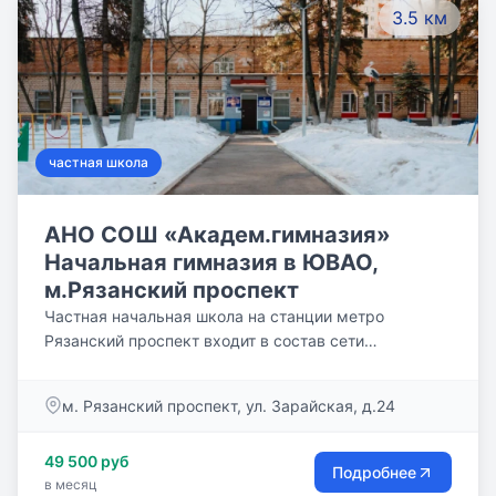
3.5 км
частная школа
АНО СОШ «Академ.гимназия»
Начальная гимназия в ЮВАО,
м.Рязанский проспект
Частная начальная школа на станции метро
Рязанский проспект входит в состав сети
образовательных учреждений АНО СОШ
«Академическая гимназия». Школа расположена в
м. Рязанский проспект, ул. Зарайская, д.24
Юго-Восточном административном округе на
территории Рязанского района г. Москва.
49 500 руб
Учреждение находится в тихом жилом районе на ул.
Подробнее
в месяц
Зарайская, название которой произошло от имени г.