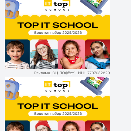
Реклама. ОЦ `ЮФёст`. ИНН 7707082829