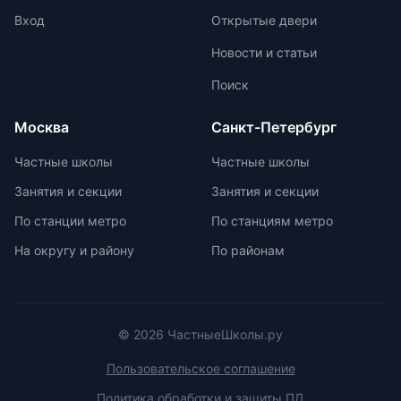
свои навыки и интересы.
соревнований, включая школьные,
Вход
Открытые двери
муниципальные, региональные и
Новости и статьи
заключительные этапы
Всероссийской олимпиады
Поиск
школьников. Подготовка к
олимпиадам включает учебно-
Москва
Санкт-Петербург
тренировочные сборы,
интенсивные занятия, практикумы,
Частные школы
Частные школы
лекции, разборы задач и
Занятия и секции
Занятия и секции
индивидуальные консультации.
Участие в международных
По станции метро
По станциям метро
олимпиадах помогает получить
На округу и району
По районам
новый опыт, пройти серьезную
подготовку и пообщаться с
участниками из других стран.
© 2026 ЧастныеШколы.ру
Пользовательское соглашение
Политика обработки и защиты ПД