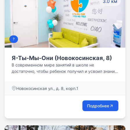
3.0 км
сохраняется).
?
Я-Ты-Мы-Они (Новокосинская, 8)
В современном мире занятий в школе не
достаточно, чтобы ребенок получил и усвоил знания,
необходимые для учебы на пятерки, дальнейшего
поступления в престижный ВУЗ и успешной
Новокосинская ул., д. 8, корп.1
взрослой жизни. Мы понимаем это и предоставляем
для вас курсы и программы обучения, благодаря
которым ваш ребенок будет учиться без пробелов, с
Подробнее
радостью и интересом. Наши опытные
преподаватели используют современные методики
и индивидуальный подход к каждому ученику.