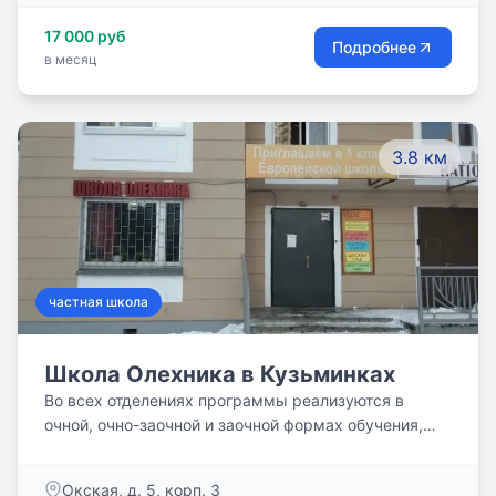
структурных подразделениях в Москве. Во вcех
17 000 руб
отделениях организована система дополнительного
Подробнее
в месяц
предметного образования, нацеленная на
удовлетворение различных образовательных
потребностей.
3.8 км
частная школа
Школа Олехника в Кузьминках
Во всех отделениях программы реализуются в
очной, очно-заочной и заочной формах обучения,
также по заявке родителя (законного
представителя) обучающегося возможно обучение
Окская, д. 5, корп. 3