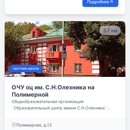
Подробнее
3.7 км
частная школа
ОЧУ оц им. С.Н.Олехника на
Полимерной
Общеобразовательная организация
`Образовательный центр имени С.Н.Олехника`
реализует программы НАЧАЛЬНОГО (1-4 классы),
ОСНОВНОГО (5-9 классы) и СРЕДНЕГО (10-11
Полимерная, д.13
классы) общего образования в четырех