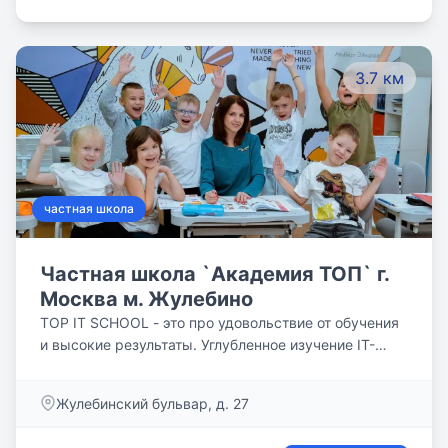
Зарайска Московской области. Начальная гимназия
расположена в двухэтажном здании детского сада.
Классы начальной школы расположены на 2 этаже
3.7 км
отдельного крыла. Это автономно расположенные
специально оборудованные помещения, которые
содержат: классные комнаты, детские раздевалки,
спальную комнату для учащихся 1 класса, игровой,
спортивный и музыкальный залы, столовую, холлы
и коридоры.
частная школа
Частная школа `Академия ТОП` г.
Москва м. Жулебино
TOP IT SCHOOL - это про удовольствие от обучения
и высокие результаты. Углубленное изучение IT-
технологий и английского языка.
Жулебинский бульвар, д. 27