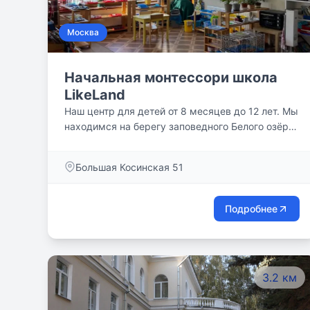
Москва
Начальная монтессори школа
LikeLand
Наш центр для детей от 8 месяцев до 12 лет. Мы
находимся на берегу заповедного Белого озёра,
в отдалении от многоэтажек и скоростных дорог
— и при этом в транспортной доступности.
Большая Косинская 51
Бережно помогаем каждому ребенку найти
себя и свой путь в этом стремительно
меняющемся мире.
Подробнее
3.2 км