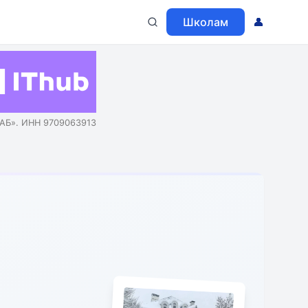
Школам
👤
АБ». ИНН 9709063913