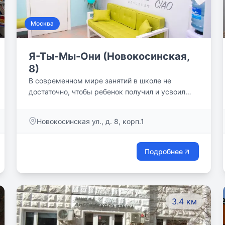
Москва
Я-Ты-Мы-Они (Новокосинская,
8)
В современном мире занятий в школе не
достаточно, чтобы ребенок получил и усвоил
знания, необходимые для учебы на пятерки,
дальнейшего поступления в престижный ВУЗ и
Новокосинская ул., д. 8, корп.1
успешной взрослой жизни. Мы понимаем это и
предоставляем для вас курсы и программы
обучения, благодаря которым ваш ребенок
Подробнее
будет учиться без пробелов, с радостью и
интересом. Наши опытные преподаватели
используют современные методики и
индивидуальный подход к каждому ученику.
3.4 км