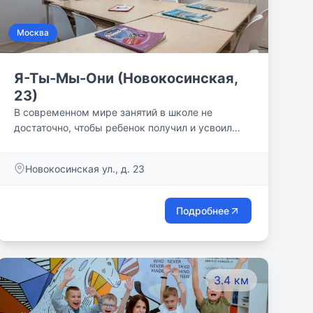
Москва
Я-Ты-Мы-Они (Новокосинская,
23)
В современном мире занятий в школе не
достаточно, чтобы ребенок получил и усвоил
знания, необходимые для учебы на пятерки,
дальнейшего поступления в престижный ВУЗ и
Новокосинская ул., д. 23
успешной взрослой жизни. Мы понимаем это и
предоставляем для вас курсы и программы
обучения, благодаря которым ваш ребенок
Подробнее
будет учиться без пробелов, с радостью и
интересом. Наши опытные преподаватели
используют современные методики и
индивидуальный подход к каждому ученику.
3.4 км