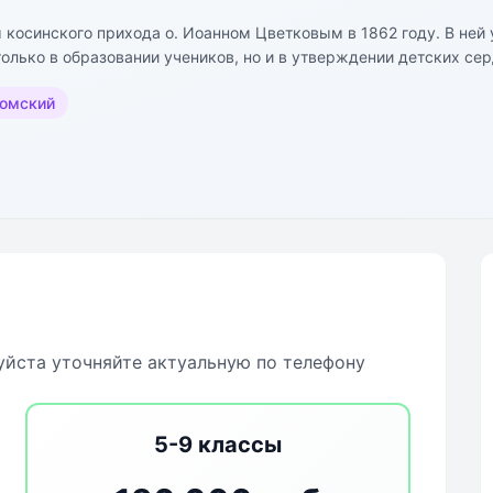
 косинского прихода о. Иоанном Цветковым в 1862 году. В ней 
олько в образовании учеников, но и в утверждении детских сер
ву о. Иоанна Цветкова, «сеять семена света, разума и добра в 
томский
 церковно-приходскую школу, выдавалось свидетельство и Еван
йста уточняйте актуальную по телефону
5-9 классы