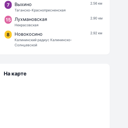
2.56 км
Выхино
7
Таганско-Краснопресненская
2.90 км
Лухмановская
15
Некрасовская
2.92 км
Новокосино
8
Калининский радиус Калининско-
Солнцевской
На карте