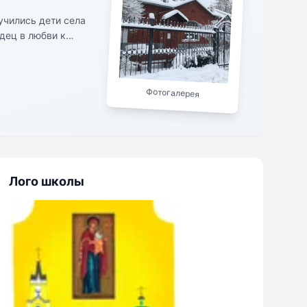
учились дети села
дец в любви к
восприимчивые
гелие в подарок.
Фотогалерея
Лого школы