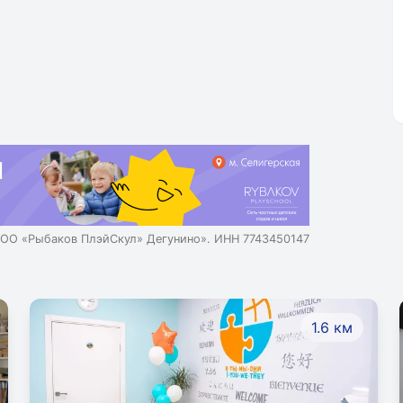
ОО «Рыбаков ПлэйСкул» Дегунино». ИНН 7743450147
1.6 км