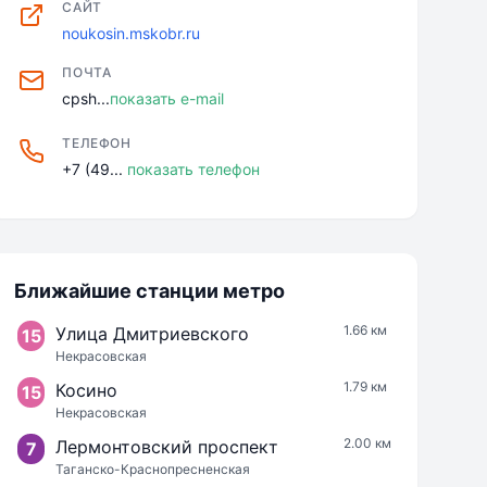
САЙТ
noukosin.mskobr.ru
ПОЧТА
cpsh...
показать e-mail
ТЕЛЕФОН
+7 (49...
показать телефон
Ближайшие станции метро
1.66 км
Улица Дмитриевского
15
Некрасовская
1.79 км
Косино
15
Некрасовская
2.00 км
Лермонтовский проспект
7
Таганско-Краснопресненская