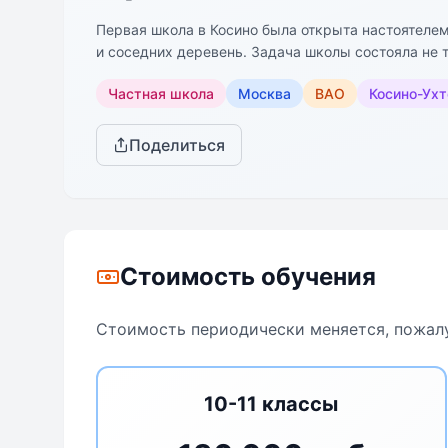
Первая школа в Косино была открыта настоятелем
и соседних деревень. Задача школы состояла не т
Святой Церкви и Отечеству, в том, чтобы, по сло
Частная школа
Москва
ВАО
Косино-Ух
детские сердца». Ученикам, успешно окончившим
(Ныне эта традиция сохраняется).
Поделиться
Стоимость обучения
Стоимость периодически меняется, пожалу
10-11 классы