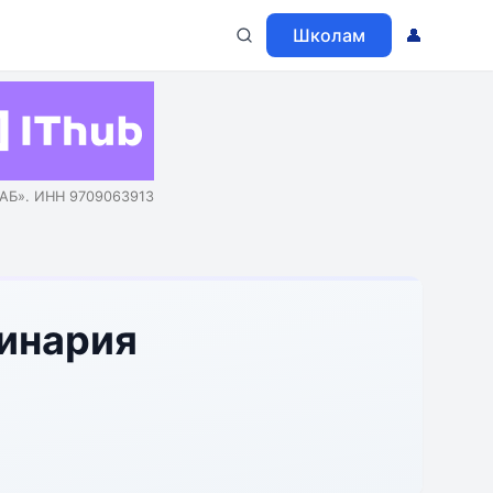
Школам
👤
АБ». ИНН 9709063913
линария