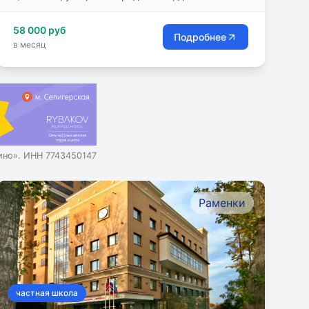
58 000 руб
Подробнее
в месяц
но». ИНН 7743450147
Раменки
частная школа