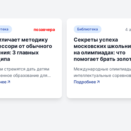
позавчера
4 
отека
Библиотека
тличает методику
Секреты успеха
ссори от обычного
московских школьни
ния: 3 главных
на олимпиадах: что
ципа
помогает брать золо
и стремятся дать детям
Международные олимпиады
енное образование для
интеллектуальные соревно
 будущего. Обучение по
нее
для школьников, представ
Подробнее
е Монтессори может
страну в составе национал
избежать перегрузки и
сборных. Состязания охват
интереса у детей.
различные научные дисцип
сори-школа предлагает
включая математику,
а природе, лабораторные
информатику, физику, хими
именты и творческие
биологию, географию,
ния для развития детей.
астрономию. Участие в