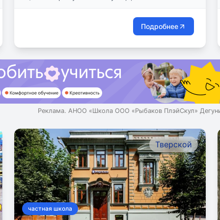
Подробнее
Реклама. АНОО «Школа ООО «Рыбаков ПлэйСкул» Дегуни
Тверской
частная школа