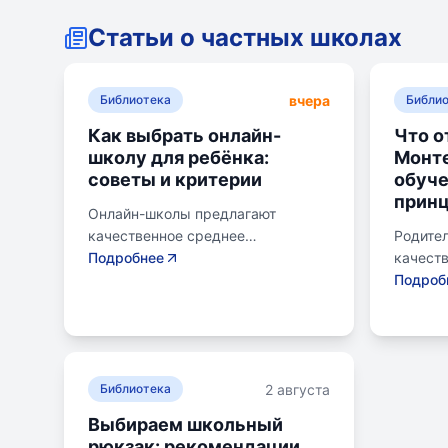
Статьи о частных школах
вчера
Библиотека
Библи
Как выбрать онлайн-
Что о
школу для ребёнка:
Монте
советы и критерии
обуче
прин
Онлайн-школы предлагают
качественное среднее
Родител
образование без привязки к
Подробнее
качеств
району. Важно учитывать цели
лучшего
Подроб
семьи, возраст ребенка, уровень
систем
его самостоятельности и
помочь 
предпочитаемую нагрузку. Важно
потери 
проверить лицензию школы, чтобы
Монтес
2 августа
получить аттестат для
Библиотека
уроки н
поступления в университет или
экспер
Выбираем школьный
колледж. Онлайн-школы могут
погруже
рюкзак: рекомендации