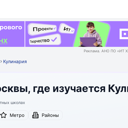
Реклама. АНО ПО «ИТ Х
Кулинария
квы, где изучается Ку
стных школах
Метро
Районы