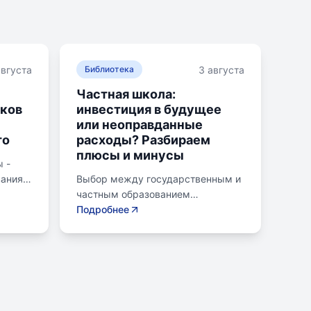
августа
3 августа
Библиотека
Частная школа:
ков
инвестиция в будущее
или неоправданные
то
расходы? Разбираем
плюсы и минусы
 -
вания
Выбор между государственным и
ляющих
частным образованием
ьных
становится важной дилеммой для
Подробнее
ывают
родителей. Частное образование
лины,
предлагает уникальные методики,
современное оснащение и
ю,
индивидуальный подход. Однако,
за красивой картинкой могут
скрываться неочевидные