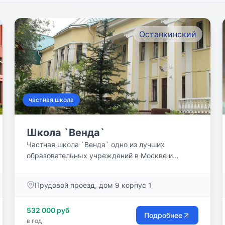
Останкинский
частная школа
Школа `Венда`
Частная школа `Венда` одно из лучших
образовательных учреждений в Москве и
Московской области. На протяжении...
Прудовой проезд, дом 9 корпус 1
532 000 руб
Подробнее
в год