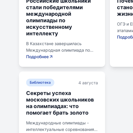
Российские школьники
Почем
стали победителями
стан
международной
жизн
олимпиады по
ОГЭ и 
искусственному
этапами
интеллекту
готовящ
Подроб
В Казахстане завершилась
следую
Международная олимпиада по
Эпишко
искусственному интеллекту.
Подробнее
к экзам
Российские школьники стали
старшег
абсолютными победителями,
юношес
завоевав семь золотых и одну
помогае
4 августа
бронзовую медаль. Олимпиада
Библиотека
личност
объединила 465 школьников из
опыт с
Секреты успеха
105 стран, заняв второе место по
выбира
московских школьников
числу участников. Награды
програ
на олимпиадах: что
получили Артем Горохов, Михаил
вниман
помогает брать золото
Вершинин, Елисей Кирпиченко и
учебны
другие. Дмитрий Чернышенко
спецку
Международные олимпиады -
поздравил медалистов,
предус
интеллектуальные соревнования