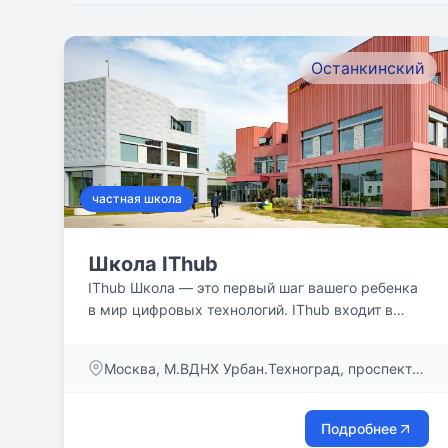
Останкинский
частная школа
Школа IThub
IThub Школа — это первый шаг вашего ребенка
в мир цифровых технологий. IThub входит в
образовательную экосистему...
Москва, М.ВДНХ Урбан.Техноград, проспект
Мира, 119, стр. 332
Подробнее