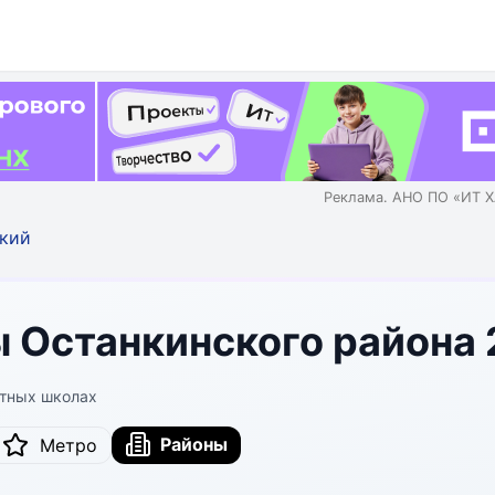
Реклама. АНО ПО «ИТ Х
кий
 Останкинского района
стных школах
Районы
Метро