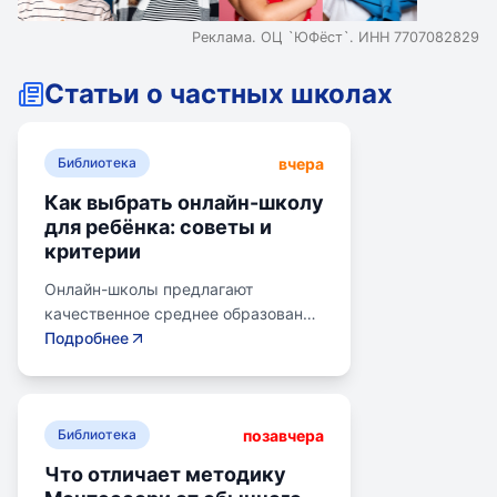
Реклама. ОЦ `ЮФёст`. ИНН 7707082829
Статьи о частных школах
вчера
Библиотека
Как выбрать онлайн-школу
для ребёнка: советы и
критерии
Онлайн-школы предлагают
качественное среднее образование
без привязки к району. Важно
Подробнее
учитывать цели семьи, возраст
ребенка, уровень его
самостоятельности и
позавчера
предпочитаемую нагрузку. Важно
Библиотека
проверить лицензию школы, чтобы
Что отличает методику
получить аттестат для поступления