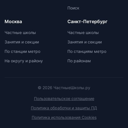
изучить репутацию школы и
маркировку с указанием
Поиск
условия договора об оказании
возрастной категории.
платных образовательных услуг.
Москва
Санкт-Петербург
Частные школы
Частные школы
Занятия и секции
Занятия и секции
По станции метро
По станциям метро
На округу и району
По районам
© 2026 ЧастныеШколы.ру
Пользовательское соглашение
Политика обработки и защиты ПД
Политика использования Cookies