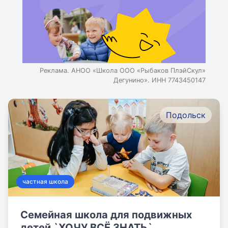
Реклама. АНОО «Школа ООО «Рыбаков ПлэйСкул»
Дегунино». ИНН 7743450147
Подольск
частная школа
Семейная школа для подвижных
детей `ХОЧУ ВСЁ ЗНАТЬ`