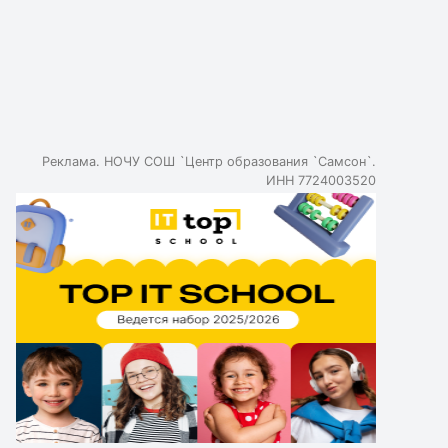
Реклама. НОЧУ СОШ `Центр образования `Самсон`.
ИНН 7724003520