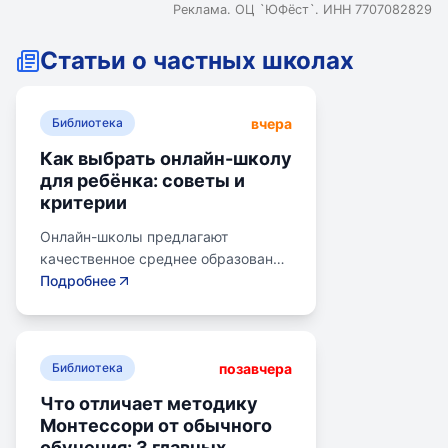
Реклама. ОЦ `ЮФёст`. ИНН 7707082829
Статьи о частных школах
вчера
Библиотека
Как выбрать онлайн-школу
для ребёнка: советы и
критерии
Онлайн-школы предлагают
качественное среднее образование
без привязки к району. Важно
Подробнее
учитывать цели семьи, возраст
ребенка, уровень его
самостоятельности и
позавчера
предпочитаемую нагрузку. Важно
Библиотека
проверить лицензию школы, чтобы
Что отличает методику
получить аттестат для поступления
Монтессори от обычного
в университет или колледж.
обучения: 3 главных