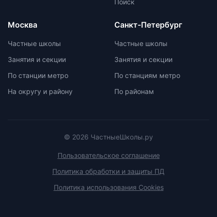
Поиск
условия договора об оказании
возрастной категории.
платных образовательных услуг.
Москва
Санкт-Петербург
Частные школы
Частные школы
Занятия и секции
Занятия и секции
По станции метро
По станциям метро
На округу и району
По районам
© 2026 ЧастныеШколы.ру
Пользовательское соглашение
Политика обработки и защиты ПД
Политика использования Cookies