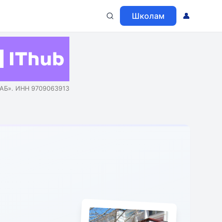
Школам
👤
АБ». ИНН 9709063913