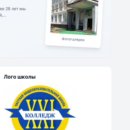
ее 28 лет мы
й,
полного дня,
разие
насыщенным!
Фотогалерея
дрые друзья. Они
и добрыми,
 обучить,
Лого школы