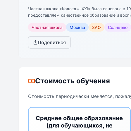
Частная школа «Колледж-XXI» была основана в 1
предоставляем качественное образование и восп
целеустремленной и успешной во всех сферах жиз
Частная школа
Москва
ЗАО
Солнцево
необходима особая атмосфера заботы, любви и в
дополнительных занятий, а также множество ин
Педагоги в частной школе «Колледж-XXI» - это 
Поделиться
работают над тем, чтобы ученики не только полу
интеллигентными и воспитанными людьми. Все пе
воспитать, подготовить к взрослой жизни.
Стоимость обучения
Стоимость периодически меняется, пожалу
Среднее общее образование
(для обучающихся, не