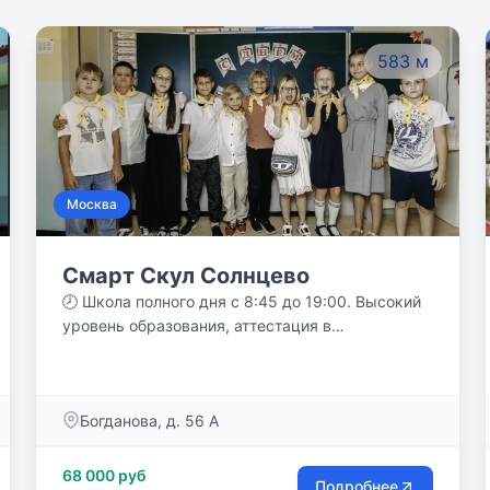
583 м
Москва
Смарт Скул Солнцево
🕗 Школа полного дня с 8:45 до 19:00. Высокий
уровень образования, аттестация в
соответствии с ФГОС. 📈 Учебный план усилен
часами по основным предметам (математика,
русский язык). Английский язык от 4 часов в
Богданова, д. 56 А
неделю. ⚡️ Дополнительные предметы,
направленные на развитие финансовой
грамотности, творческих способностей и
68 000 руб
Подробнее