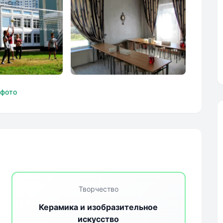
ШКОЛА
ЧАСТНАЯ ШКОЛА
 фото
-XXI»
«КОЛЛЕДЖ-XXI»
Творчество
Керамика и изобразительное
искусство