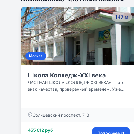
149 м
Москва
Школа Колледж-ХXI века
ЧАСТНАЯ ШКОЛА «КОЛЛЕДЖ XXI ВЕКА» — это
знак качества, проверенный временем. Уже
более 29 лет мы предоставляем качественное
частное образование в условиях, необходимых
для формирования успешной, независимой и
Солнцевский проспект, 7-3
развитой личности. Частная школа «Колледж
XXI века» основана в 1991 году.
455 012 руб
Подробнее