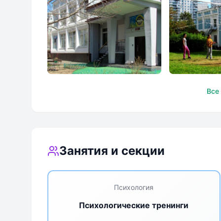
ЧАСТНАЯ ШКОЛА
ЧАСТНАЯ 
Все
«КОЛЛЕДЖ-XXI»
«КОЛЛЕДЖ
Занятия и секции
Психология
Психологические тренинги