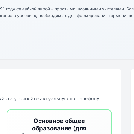
991 году семейной парой – простыми школьными учителями. Бол
итание в условиях, необходимых для формирования гармонично
ни личности. Чтобы дети комфортно себя чувствовали в школе 
заимоуважения. Постоянная смена видов деятельности, разнооб
тересных мероприятий делают каждый школьный день ярким и 
высококвалифицированные специалисты, опытные наставники, му
чили фундаментальные академические знания, но также выросл
дагоги частной школы «Колледж-XXI» решают триединую задачу:
йста уточняйте актуальную по телефону
Основное общее
образование (для