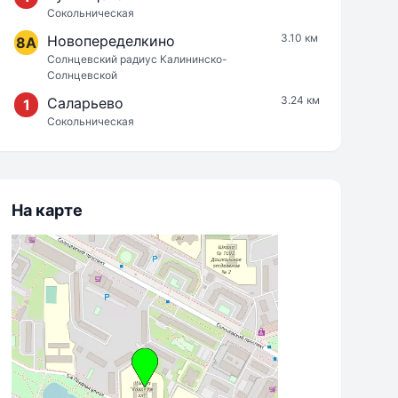
Сокольническая
3.10 км
Новопеределкино
8A
Солнцевский радиус Калининско-
Солнцевской
3.24 км
Саларьево
1
Сокольническая
На карте