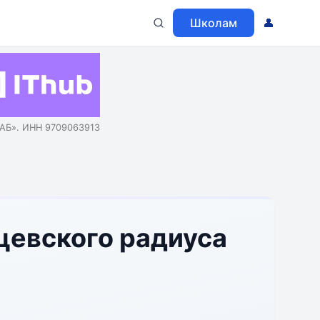
Школам
👤
АБ». ИНН 9709063913
цевского радиуса