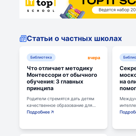
Статьи о частных школах
вчера
Библиотека
Библи
Что отличает методику
Секре
Монтессори от обычного
моск
обучения: 3 главных
на ол
принципа
помог
Родители стремятся дать детям
Междун
качественное образование для
интелл
лучшего будущего. Обучение по
Подробнее
для шк
Подроб
системе Монтессори может
страну 
помочь избежать перегрузки и
сборны
потери интереса у детей.
различ