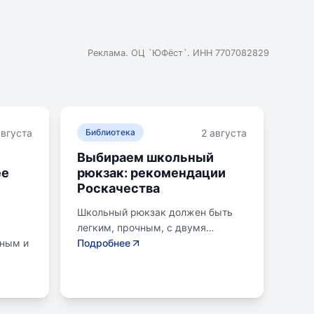
Реклама. ОЦ `ЮФёст`. ИНН 7707082829
августа
2 августа
Библиотека
Выбираем школьный
ее
рюкзак: рекомендации
Роскачества
Школьный рюкзак должен быть
легким, прочным, с двумя
нным и
отделениями и регулируемыми
Подробнее
креплениями лямок. Ранец
ой для
ученика младших классов не
вание
должен весить более 700
одики,
граммов, для старших - до 1