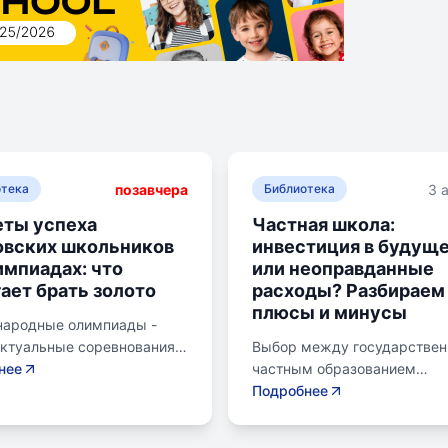
позавчера
3 
отека
Библиотека
ты успеха
Частная школа:
овских школьников
инвестиция в будущ
импиадах: что
или неоправданные
ает брать золото
расходы? Разбираем
плюсы и минусы
ародные олимпиады -
ектуальные соревнования
Выбор между государстве
ольников, представляющих
нее
частным образованием
в составе национальных
становится важной дилемм
Подробнее
х. Состязания охватывают
родителей. Частное образо
ные научные дисциплины,
предлагает уникальные мет