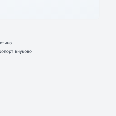
хтино
ропорт Внуково