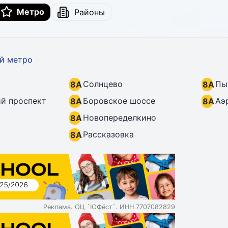
Метро
Районы
ий метро
Солнцево
Пы
8A
8A
й проспект
Боровское шоссе
Аэ
8A
8A
Новопеределкино
8A
Рассказовка
8A
Реклама. ОЦ `ЮФёст`. ИНН 7707082829