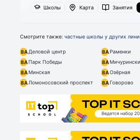
Школы
Карта
Занятия
Смотрите также:
частные школы у других лин
Деловой центр
Раменки
8A
8A
Парк Победы
Мичурински
8A
8A
Минская
Озёрная
8A
8A
Ломоносовский проспект
Говорово
8A
8A