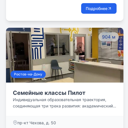
Подробнее
904 м
Ростов-на-Дону
Семейные классы Пилот
Индивидуальная образовательная траектория,
соединяющая три трека развития: академический,
проектный и творческий. Утром - учеба, днем -
проектная и творческая деятельность, вечер -
пр-кт Чехова, д. 50
свободен для семьи.