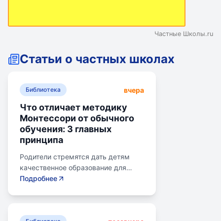
Частные Школы.ru
Статьи о частных школах
вчера
Библиотека
Что отличает методику
Монтессори от обычного
обучения: 3 главных
принципа
Родители стремятся дать детям
качественное образование для
лучшего будущего. Обучение по
Подробнее
системе Монтессори может помочь
избежать перегрузки и потери
интереса у детей. Монтессори-