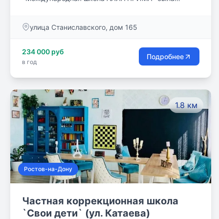
создана 5 июля 1994 г. и является одной из первых
частных школ в г. Ростове-на-Дону. Предлагает
улица Станиславского, дом 165
общеобразовательные услуги для детей в возрасте
от 4-х до 16 лет.
234 000 руб
Подробнее
в год
1.8 км
Ростов-на-Дону
Частная коррекционная школа
`Свои дети` (ул. Катаева)