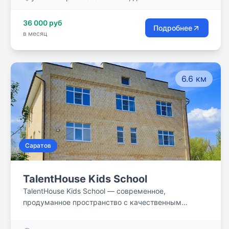
формируем лидерские качества, воспитываем
независимость, уверенность в собственных силах,
36 000 руб
успешность.
Подробнее
в месяц
6.6 км
Саратов
TalentHouse Kids School
TalentHouse Kids School — современное,
продуманное пространство с качественным
образованием и здоровой психологической
атмосферой.