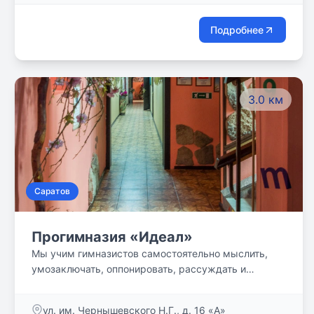
Подробнее
3.0 км
Саратов
Прогимназия «Идеал»
Мы учим гимназистов самостоятельно мыслить,
умозаключать, оппонировать, рассуждать и
отстаивать свою точку зрения. Мы развиваем в
детях все лучшие стороны человеческой личности,
ул. им. Чернышевского Н.Г., д. 16 «А»