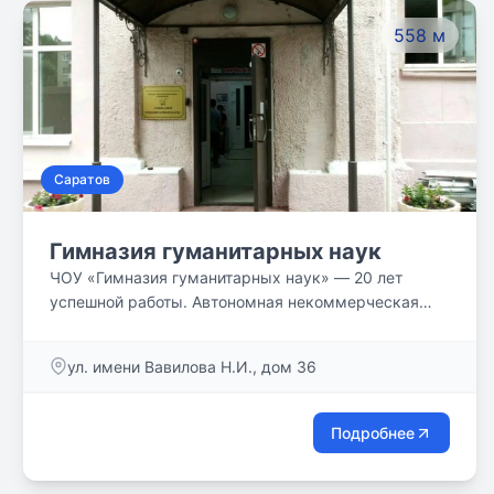
558 м
Саратов
Гимназия гуманитарных наук
ЧОУ «Гимназия гуманитарных наук» — 20 лет
успешной работы. Автономная некоммерческая
общеобразовательная организация `Гимназия
гуманитарных наук`. Мы предлагаем качественное
ул. имени Вавилова Н.И., дом 36
образование в небольших классах под
руководством лучших учителей города,
профессионалов с многолетним опытом работы в
Подробнее
образовательных учреждениях.