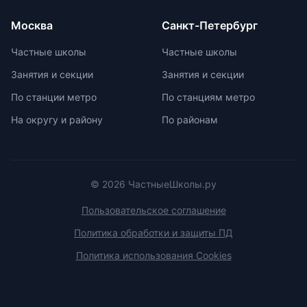
Монтессори-школы избегают
перегрузки информацией,
Москва
Санкт-Петербург
регулируя нагрузку в зависимости
от возрастных задач и
Частные школы
Частные школы
физиологических особенностей
Занятия и секции
Занятия и секции
учеников. Отсутствие страха перед
оценками и акцент на качественной
По станции метро
По станциям метро
оценке помогают детям развивать
На округу и району
По районам
свои навыки и интересы.
© 2026 ЧастныеШколы.ру
Пользовательское соглашение
Политика обработки и защиты ПД
Политика использования Cookies