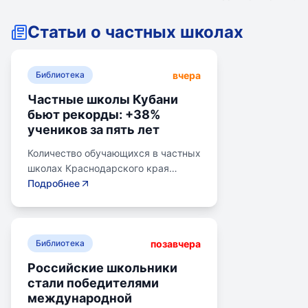
Статьи о частных школах
вчера
Библиотека
Частные школы Кубани
бьют рекорды: +38%
учеников за пять лет
Количество обучающихся в частных
школах Краснодарского края
выросло на 38% за последние пять
Подробнее
лет. В 2024/2025 учебном году в
общеобразовательных школах
Кубани обучалось более 783 тыс.
позавчера
детей. Рост популярности частного
Библиотека
образования обусловлен высоким
Российские школьники
качеством услуг, индивидуальным
стали победителями
подходом и современными
международной
методиками. Государственная