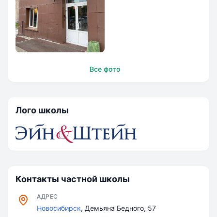
Частная начальная
Все фото
школа
`Эйн&Штейн`
Лого школы
Контакты частной школы
АДРЕС
Новосибирск
, Демьяна Бедного, 57