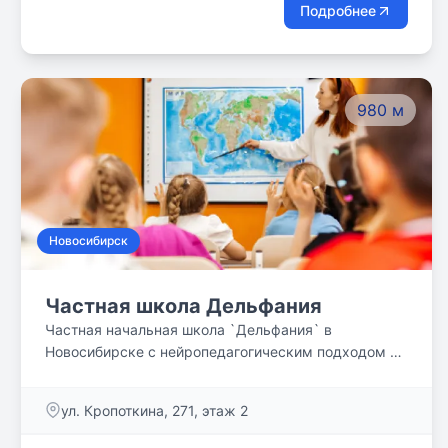
шоу-бизнеса.
Подробнее
980 м
Новосибирск
Частная школа Дельфания
Частная начальная школа `Дельфания` в
Новосибирске с нейропедагогическим подходом к
образованию - это школа, которая учит детей
учиться! Квалифицированные педагоги. Малые
ул. Кропоткина, 271, этаж 2
классы до 9 детей. Учебная программа по ФГОС
.Никаких оценок и зубрёжки. Свобода от гаджетов.