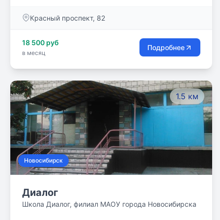
она без коуча и психотерапевта сможет понять,
Красный проспект, 82
чего хочет и как этого достичь.
18 500 руб
Подробнее
в месяц
1.5 км
Новосибирск
Диалог
Школа Диалог, филиал МАОУ города Новосибирска