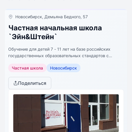
Новосибирск, Демьяна Бедного, 57
Частная начальная школа
`Эйн&Штейн`
Обучение для детей 7 - 11 лет на базе российских
государственных образовательных стандартов с
применением международных методик из
Частная школа
Новосибирск
Великобритании и Азии. Программы международного
обмена и более 10 золотых педагогов на класс.
Поделиться