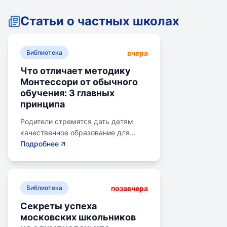
Статьи о частных школах
вчера
Библиотека
Что отличает методику
Монтессори от обычного
обучения: 3 главных
принципа
Родители стремятся дать детям
качественное образование для
лучшего будущего. Обучение по
Подробнее
системе Монтессори может помочь
избежать перегрузки и потери
интереса у детей. Монтессори-
позавчера
школа предлагает уроки на
Библиотека
природе, лабораторные
Секреты успеха
эксперименты и творческие
московских школьников
погружения для развития детей.