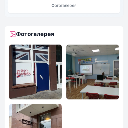
Фотогалерея
Фотогалерея
Частная начальная
Частная начальная
школа
школа
`Эйн&Штейн`
`Эйн&Штейн`