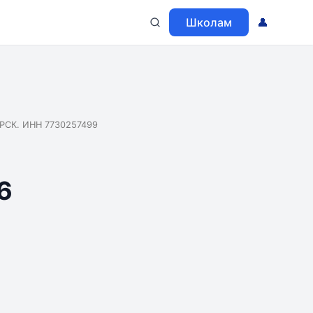
Школам
👤
СК. ИНН 7730257499
6