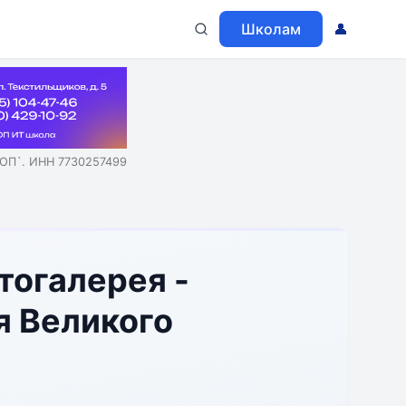
Школам
👤
ОП`. ИНН 7730257499
тогалерея -
я Великого