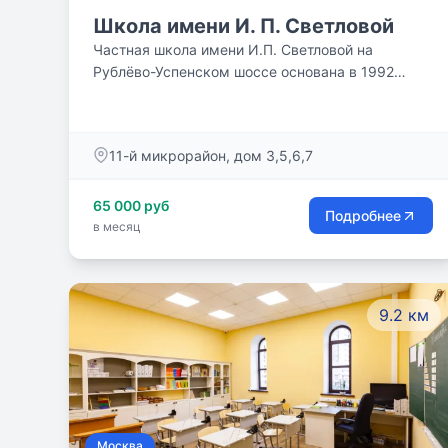
специальным мягким покрытием.
Школа имени И. П. Светловой
Частная школа имени И.П. Светловой на
Рублёво-Успенском шоссе основана в 1992
году. Мы приглашаем Вас и Ваших детей в нашу
дружную школьную семью.
11-й микрорайон, дом 3,5,6,7
65 000 руб
Подробнее
в месяц
9.2 км
Москва