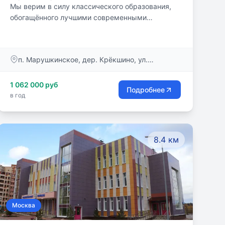
Мы верим в силу классического образования,
обогащённого лучшими современными
методиками!
п. Марушкинское, дер. Крёкшино, ул.
Школьная, строен. на уч.22
1 062 000 руб
Подробнее
в год
8.4 км
Москва