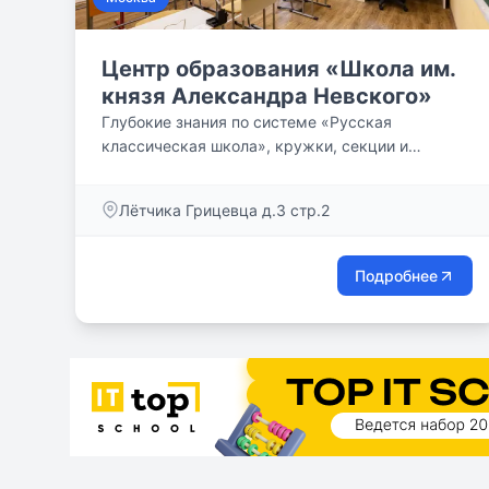
Центр образования «Школа им.
князя Александра Невского»
Глубокие знания по системе «Русская
классическая школа», кружки, секции и
подготовка к экзаменам в уютном
образовательном пространстве у метро
Лётчика Грицевца д.3 стр.2
«Пыхтино».
Подробнее