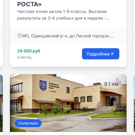
РОСТА»
Частная очная школа 1-9 классы. Высокие
результаты за 3-4 учебных дня в неделю -
концентрированно, без перегруза! Классы до 15
человек - внимание каждому. Качественно
МО, Одинцовский р-н, дп Лесной городок,
выстроенный учебный процесс и вовлеченность
ул.Молодёжная д. 8
на уроке. Контроль прогресса и связь с
26 000 руб
родителями. Профильные предметы -
Подробнее
в месяц
математика, русский и английский языки.
Обучение по ФГОС, аттестация на базе школы.
Продленка. 20+ кружков в расписании. Ваши
Дети будут развиваться в атмосфере любви и
8.1 км
традиционных ценностей, уважения и
поддержки!
Солослово