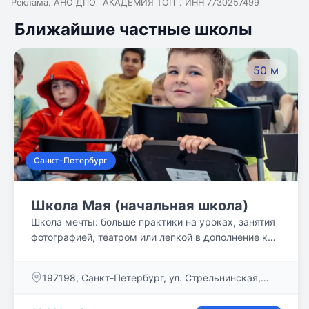
Реклама. АНО ДПО `АКАДЕМИЯ ТОП`. ИНН 7730257499
Ближайшие частные школы
50 м
Санкт-Петербург
Школа Мая (начальная школа)
Школа мечты: больше практики на уроках, занятия
фотографией, театром или лепкой в дополнение к
привычным предметам, человеческое общение на
равных. Чтобы не было разделения на «школу» и
​197198, Санкт-Петербург, ул. Стрельнинская,
«жизнь», потому что в школе тоже происходит
дом 12
жизнь. Это не только о современной Школе Мая.