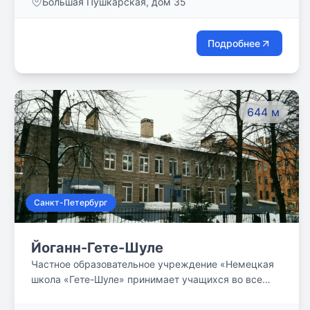
Большая Пушкарская, дом 35
для обучения, творчества и самовыражения.
Подробнее
644 м
Санкт-Петербург
Йоганн-Гете-Шуле
Частное образовательное учреждение «Немецкая
школа «Гете-Шуле» принимает учащихся во все
классы в течение года при наличии мест. Мы
убеждены, что Ваши дети талантливы от природы.