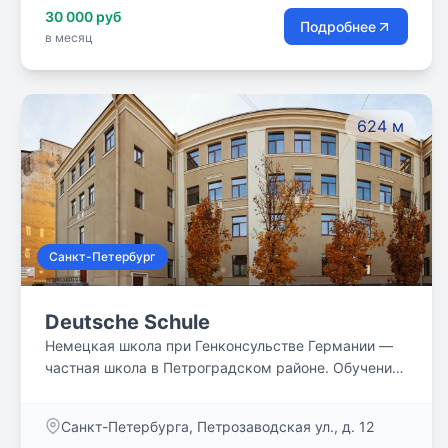
30 000 руб
Подробнее
в месяц
624 м
Санкт-Петербург
Deutsche Schule
Немецкая школа при Генконсульстве Германии —
частная школа в Петроградском районе. Обучение
по немецкой программе, диплом международного
бакалавриата, этичная и инклюзивная среда,
Санкт-Петербурга, Петрозаводская ул., д. 12
безопасное специально оснащённое здание, своя