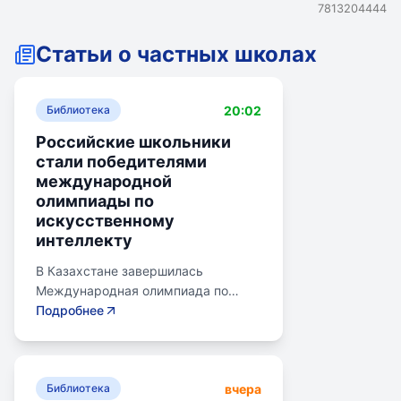
7813204444
Статьи о частных школах
20:02
Библиотека
Российские школьники
стали победителями
международной
олимпиады по
искусственному
интеллекту
В Казахстане завершилась
Международная олимпиада по
искусственному интеллекту.
Подробнее
Российские школьники стали
абсолютными победителями,
завоевав семь золотых и одну
вчера
бронзовую медаль. Олимпиада
Библиотека