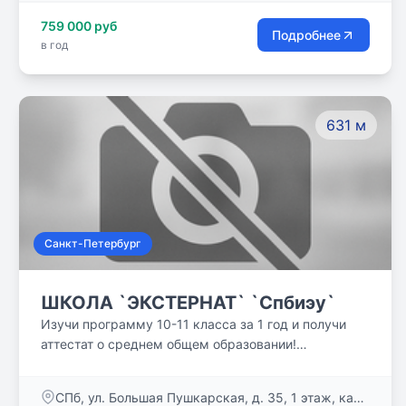
территория, организация питания, разнообразные
759 000 руб
кружки и секции. Приём круглый год. При школе
Подробнее
в год
есть детский сад.
631 м
Санкт-Петербург
ШКОЛА `ЭКСТЕРНАТ` `Спбиэу`
Изучи программу 10-11 класса за 1 год и получи
аттестат о среднем общем образовании!
Предлагаемая программа обеспечивает
возможность быстро и эффективно закончить
СПб, ул. Большая Пушкарская, д. 35, 1 этаж, каб.
среднюю школу, подготовиться к итоговым