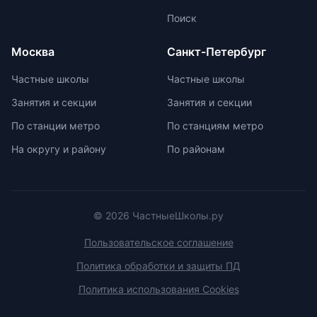
Всероссийской олимпиады
Поиск
школьников. Подготовка к
олимпиадам включает учебно-
Москва
Санкт-Петербург
тренировочные сборы,
интенсивные занятия, практикумы,
Частные школы
Частные школы
лекции, разборы задач и
Занятия и секции
Занятия и секции
индивидуальные консультации.
Участие в международных
По станции метро
По станциям метро
олимпиадах помогает получить
На округу и району
По районам
новый опыт, пройти серьезную
подготовку и пообщаться с
участниками из других стран.
© 2026 ЧастныеШколы.ру
Пользовательское соглашение
Политика обработки и защиты ПД
Политика использования Cookies