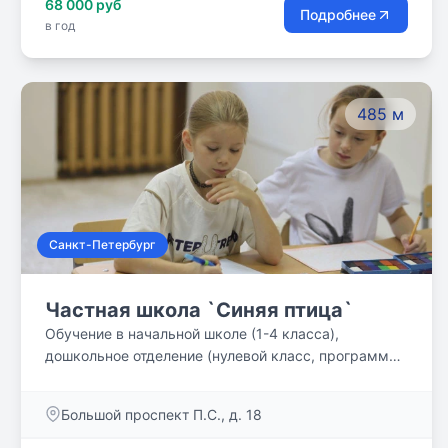
68 000 руб
Оказывается, такая школа существовала в
Подробнее
в год
Петербурге 150 лет назад.
485 м
Санкт-Петербург
Частная школа `Синяя птица`
Обучение в начальной школе (1-4 класса),
дошкольное отделение (нулевой класс, программы
подготовки к школе) а так же студии
дополнительных занятий
Большой проспект П.С., д. 18