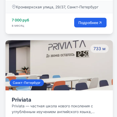
потребностям детей и родителей. В основе подхода
Кронверкская улица, 29/37, Санкт-Петербург
к образованию лежит теория самодетерминации,
так как счастье является основной целью развития
7 000 руб
человека.
Подробнее
в месяц
733 м
Санкт-Петербург
Priviata
Priviata — частная школа нового поколения с
углублённым изучением английского языка,