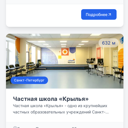
101
государственным экзаменам, сдать ЕГЭ и получить
аттестат о среднем общем образовании.
Подробнее
632 м
Санкт-Петербург
Частная школа «Крылья»
Частная школа «Крылья» - одно из крупнейших
частных образовательных учреждений Санкт-
Петербурга. Каждый метр в школе организован
так, чтобы все наши ученики чувствовали простор