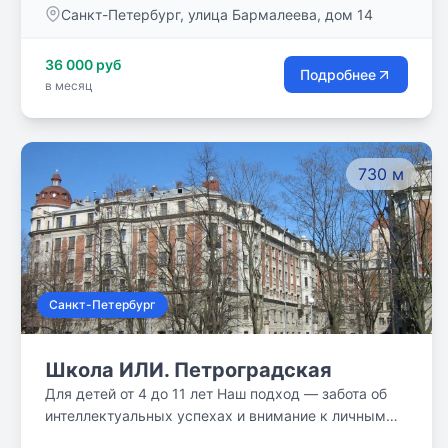
Санкт-Петербург, улица Бармалеева, дом 14
Наша задача - помочь им открыть эти таланты и
развить способности ребенка при получении
36 000 руб
знаний. Мы поможем вашим детям изучить два
Подробнее
в месяц
обязательных иностранных языка (английский и
немецкий), точные, естественные и гуманитарные
науки, такие как информатика, экология, мировая
художественная культура, история и культура
730 м
Санкт-Петербурга.
Санкт-Петербург
Школа ИЛИ. Петроградская
Для детей от 4 до 11 лет Наш подход — забота об
интеллектуальных успехах и внимание к личным
задачам каждого человека. Бережное отношение к