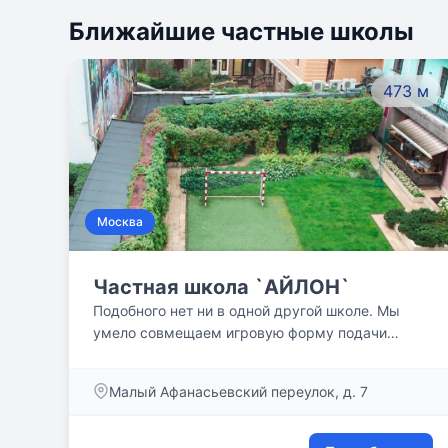
Ближайшие частные школы
473 м
Москва
Частная школа `АЙЛОН`
Подобного нет ни в одной другой школе. Мы
умело совмещаем игровую форму подачи
учебного материала с процессом обучения,
классические программы с авторскими
Малый Афанасьевский переулок, д. 7
разработками, любую творческую или
физическую деятельность с иностранными
языками. Детям нравится такой формат