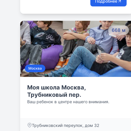
Подробнее
занятий. Они с удовольствием посещают уроки,
проводят время весело и с пользой.
668 м
Москва
Моя школа Москва,
Трубниковый пер.
Ваш ребенок в центре нашего внимания.
Трубниковский переулок, дом 32