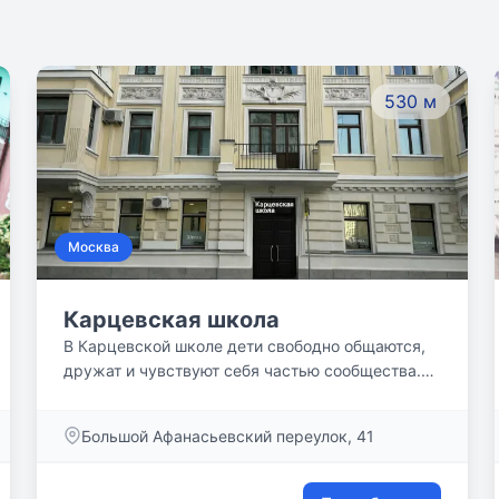
530 м
Москва
Карцевская школа
В Карцевской школе дети свободно общаются,
дружат и чувствуют себя частью сообщества.
Здесь поощряется инициатива, любопытство и
естественное желание задавать вопросы — без
Большой Афанасьевский переулок, 41
страха ошибиться и показаться `неудобным`.