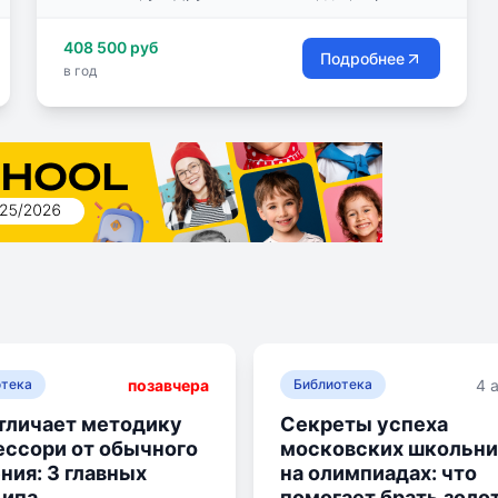
Подготовка к взрослой жизни ведется в
408 500 руб
дружелюбной, творческой атмосфере на
Подробнее
в год
Платной основе. Цены на обучение
привлекательные!
позавчера
4 
отека
Библиотека
тличает методику
Секреты успеха
ссори от обычного
московских школьни
ния: 3 главных
на олимпиадах: что
ципа
помогает брать золо