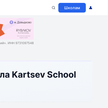
Школам
👤
ий». ИНН 9731097548
ла Kartsev School