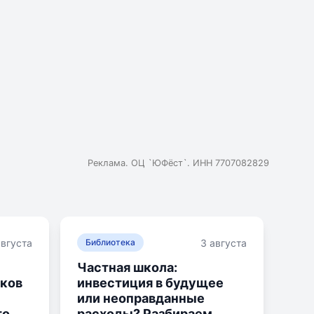
Реклама. ОЦ `ЮФёст`. ИНН 7707082829
августа
3 августа
Библиотека
Частная школа:
ков
инвестиция в будущее
или неоправданные
то
расходы? Разбираем