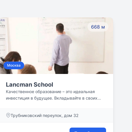
668 м
Москва
Lancman School
Качественное образование – это идеальная
инвестиция в будущее. Вкладывайте в своих
детей! Дайте возможность Вашему ребенку
быть счастливым и радостным, получая знания,
Трубниковский переулок, дом 32
приобретая опыт и творчески развиваясь в
Lancman School.