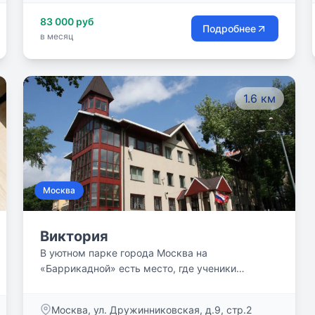
83 000 руб
Подробнее
в месяц
1.6 км
Москва
Виктория
В уютном парке города Москва на
«Баррикадной» есть место, где ученики
старейшей частной школы на Пресне
«Виктория» получают качественное
Москва, ул. Дружинниковская, д.9, стр.2
образование в комфортных условиях.