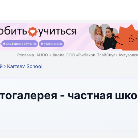
Реклама. АНОО «Школа ООО «Рыбаков ПлэйСкул» Кутузовск
й
Kartsev School
отогалерея - частная шко