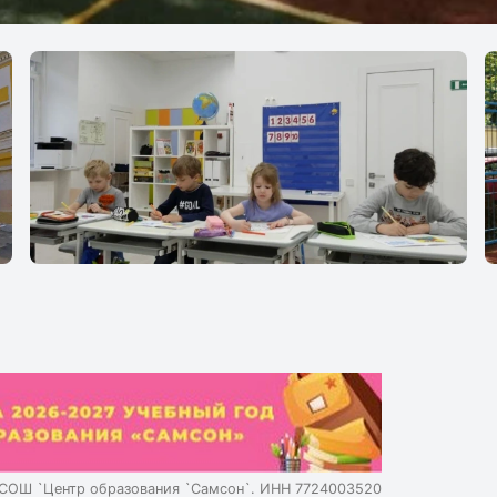
Kartsev School
СОШ `Центр образования `Самсон`. ИНН 7724003520