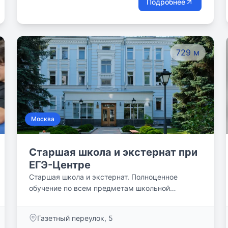
Подробнее
729 м
Москва
Старшая школа и экстернат при
ЕГЭ-Центре
Старшая школа и экстернат. Полноценное
обучение по всем предметам школьной
программы 8-11 класса. По итогам года ученик
получает государственный аттестат. от 33 600
Газетный переулок, 5
руб./месяц