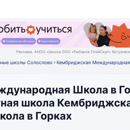
Реклама. АНОО «Школа ООО «Рыбаков ПлэйСкул» Кутузовск
тные школы Солослово
Кембриджская Международная 
дународная Школа в Го
стная школа Кембриджск
ола в Горках