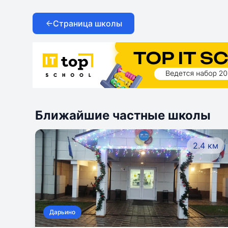
Кембриджская Международная Школа в
Горках
Страница школы
Ближайшие частные школы
2.4 км
Дарьино