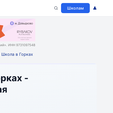
Школам
👤
ий». ИНН 9731097548
Школа в Горках
рках -
ая