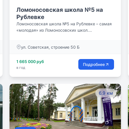
Ломоносовская школа №5 на
Рублевке
Ломоносовская школа №5 на Рублевке – самая
«молодая» из Ломоносовских школ.
Располагается в живописном, экологически
благоприятном районе Подмосковья, в селе
ул. Советская, строение 50 Б
Успенское, на Рублево-Успенском шоссе.
Здание школы – современный образовательный
1 665 000 руб
комплекс, инфраструктура которого позволяет
Подробнее
в год
реализовывать инновационные
образовательные технологии.
6.9 км