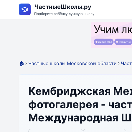
ЧастныеШколы.ру
Подберите ребёнку лучшую школу
🏠
Частные школы Московской области
Час
Кембриджская Меж
фотогалерея - ча
Международная Шк