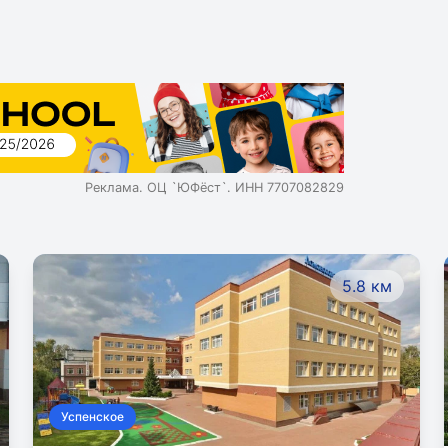
Реклама. ОЦ `ЮФёст`. ИНН 7707082829
5.8 км
Успенское