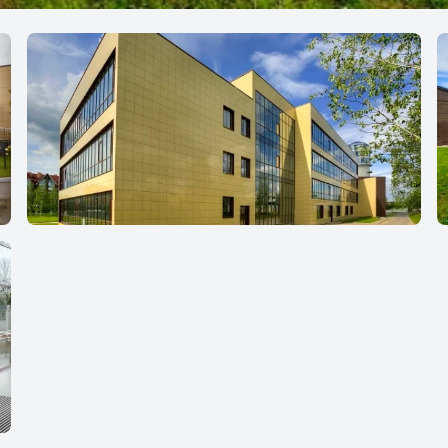
Кембриджская Международная Школа в
Горках