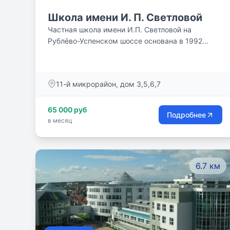
Школа имени И. П. Светловой
Частная школа имени И.П. Светловой на
Рублёво-Успенском шоссе основана в 1992
году. Мы приглашаем Вас и Ваших детей в нашу
дружную школьную семью.
11-й микрорайон, дом 3,5,6,7
65 000 руб
Подробнее
в месяц
6.7 км