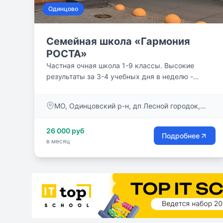
Одинцово
Семейная школа «Гармония
РОСТА»
Частная очная школа 1-9 классы. Высокие
результаты за 3-4 учебных дня в неделю -
концентрированно, без перегруза! Классы до 15
человек - внимание каждому. Качественно
МО, Одинцовский р-н, дп Лесной городок,
выстроенный учебный процесс и вовлеченность
ул.Молодёжная д. 8
на уроке. Контроль прогресса и связь с
26 000 руб
родителями. Профильные предметы -
Подробнее
в месяц
математика, русский и английский языки.
Обучение по ФГОС, аттестация на базе школы.
Продленка. 20+ кружков в расписании. Ваши
Дети будут развиваться в атмосфере любви и
традиционных ценностей, уважения и
поддержки!