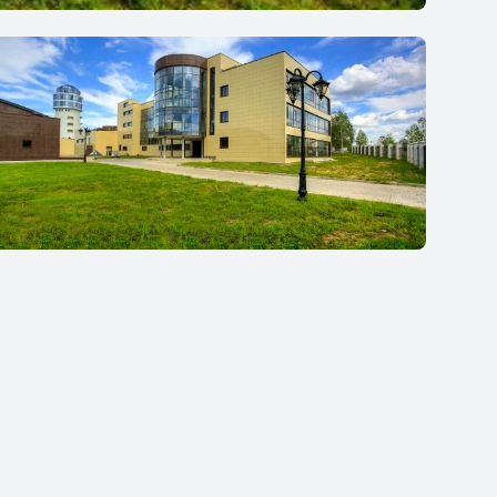
Кембриджская Международная Школа в
Горках