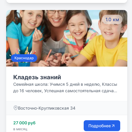
1.0 км
Краснодар
Кладезь знаний
Семейная школа: Учимся 5 дней в неделю, Классы
до 16 человек, Успешная самостоятельная сдача
экзаменов, Используем общеобразовательные
программы ФГОС + авторские методики Полная
Восточно-Кругликовская 34
занятость ребенка с 8:00-18:00, 5-ти разовое
питание, обеды по шведской линии, Делаем
27 000 руб
домашние задания с учителем, родителям не
Подробнее
в месяц
придется делать домашние задания дома, мы