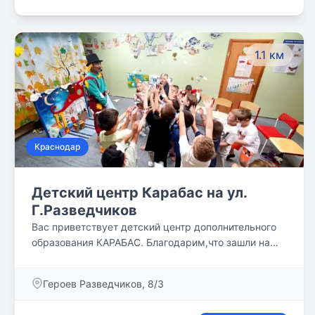
ценим ваше время и нервы, Возможность учиться:с
8:00 до 13:00 или с 8:00 до 18:00.
1.1 км
Краснодар
Детский центр Карабас на ул.
Г.Разведчиков
Вас приветствует детский центр дополнительного
образования КАРАБАС. Благодарим,что зашли на
нашу страничку 😊 ОТДЕЛЕНИЕ ГРУПП
ПРОДЛЁННОГО ДНЯ ОТДЕЛЕНИЕ СЕМЕЙНЫХ
Героев Разведчиков, 8/3
КЛАССОВ ОТДЕЛЕНИЕ ДЕФЕКТОЛОГИИ Ждем Вас
в наших филиалах : г. Краснодар