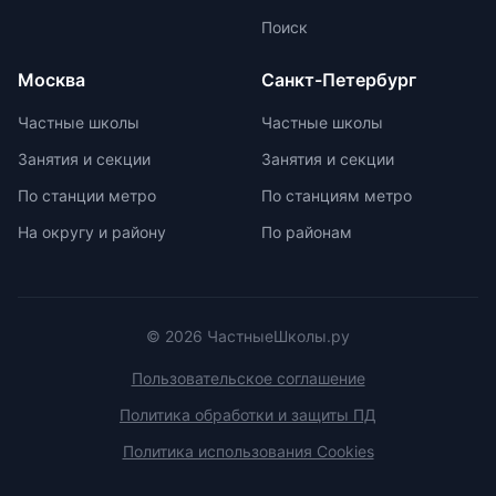
изучить репутацию школы и
маркировку с указанием
Поиск
условия договора об оказании
возрастной категории.
платных образовательных услуг.
Москва
Санкт-Петербург
Частные школы
Частные школы
Занятия и секции
Занятия и секции
По станции метро
По станциям метро
На округу и району
По районам
© 2026 ЧастныеШколы.ру
Пользовательское соглашение
Политика обработки и защиты ПД
Политика использования Cookies