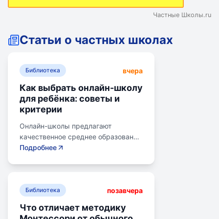
Частные Школы.ru
Статьи о частных школах
вчера
Библиотека
Как выбрать онлайн-школу
для ребёнка: советы и
критерии
Онлайн-школы предлагают
качественное среднее образование
без привязки к району. Важно
Подробнее
учитывать цели семьи, возраст
ребенка, уровень его
самостоятельности и
позавчера
предпочитаемую нагрузку. Важно
Библиотека
проверить лицензию школы, чтобы
Что отличает методику
получить аттестат для поступления
Монтессори от обычного