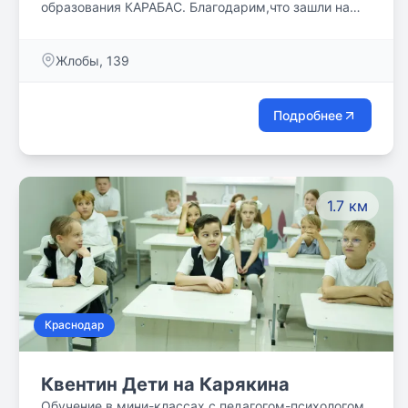
образования КАРАБАС. Благодарим,что зашли на
нашу страничку 😊 ОТДЕЛЕНИЕ ГРУПП
ПРОДЛЁННОГО ДНЯ ОТДЕЛЕНИЕ СЕМЕЙНЫХ
Жлобы, 139
КЛАССОВ ОТДЕЛЕНИЕ ДЕФЕКТОЛОГИИ Ждем Вас
в наших филиалах : г. Краснодар
Подробнее
1.7 км
Краснодар
Квентин Дети на Карякина
Обучение в мини-классах с педагогом-психологом