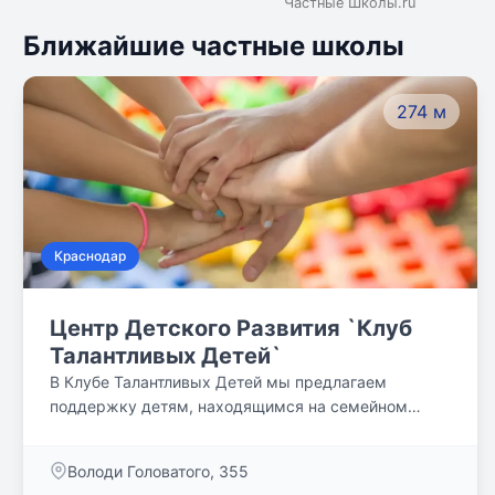
Частные Школы.ru
Ближайшие частные школы
274 м
Краснодар
Центр Детского Развития `Клуб
Талантливых Детей`
В Клубе Талантливых Детей мы предлагаем
поддержку детям, находящимся на семейном
обучении, где в уютной и современной атмосфере
каждый ребенок получает качественные знания и
Володи Головатого, 355
развивает свои таланты, стремясь к саморазвитию