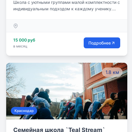
Школа с уютными группами малой комплектности с
индивидуальным подходом к каждому ученику.
Даём высокий уровень образования! Наши
преподаватели - высококвалифицированные
специалисты, которые работают на результат. В
центре созданы максимально комфортные условия
15 000 руб
для обучения, царит творческая,
Подробнее
в месяц
доброжелательная атмосфера.
1.8 км
Краснодар
Семейная школа `Teal Stream`