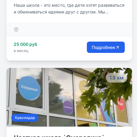
Наша школа - это место, где дети хотят развиваться
и обмениваться идеями друг с другом. Мы
растущий перспективный проект, созданный в 2020
году для детей с целью создания комфортной
среды обучения, в которой развивается
индивидуальность и интерес детей к познанию и
25 000 руб
открытиям.
Подробнее
в месяц
1.9 км
Краснодар