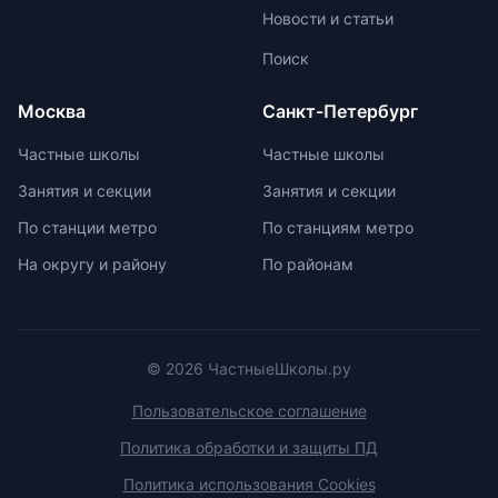
позволяет педагогам уделять
Новости и статьи
больше внимания каждому
ученику. Частные школы
Поиск
предлагают широкий спектр
внеурочных возможностей для
Москва
Санкт-Петербург
развития ребенка. При выборе
частной школы необходимо
Частные школы
Частные школы
учитывать ее преимущества и
Занятия и секции
Занятия и секции
недостатки, а также финансовые
возможности семьи. Важно
По станции метро
По станциям метро
проверить наличие
На округу и району
По районам
образовательной лицензии и
государственной аккредитации,
изучить репутацию школы и
условия договора об оказании
платных образовательных услуг.
© 2026 ЧастныеШколы.ру
Пользовательское соглашение
Политика обработки и защиты ПД
Политика использования Cookies