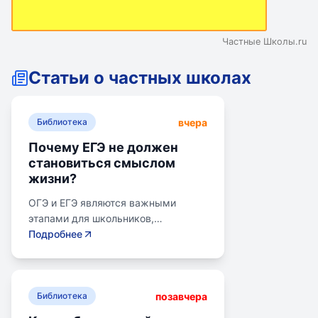
Частные Школы.ru
Статьи о частных школах
вчера
Библиотека
Почему ЕГЭ не должен
становиться смыслом
жизни?
ОГЭ и ЕГЭ являются важными
этапами для школьников,
готовящихся к переходу на
Подробнее
следующий этап образования.
Эпишкола предлагает подготовку к
экзаменам, учитывая задачи
позавчера
старшего подросткового и
Библиотека
юношеского возраста. Школа