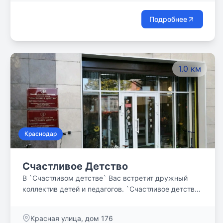
и достижению личных целей.
Подробнее
1.0 км
Краснодар
Счастливое Детство
В `Счастливом детстве` Вас встретит дружный
коллектив детей и педагогов. `Счастливое детство`
- это: * лицензированная деятельность; *
программа начальной школы: «Начальная школа
Красная улица, дом 176
XXI века», `Перспектива` ФГОС; * возможность