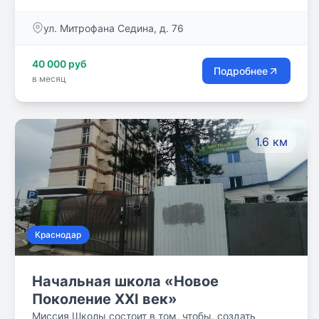
обучения по стандартам классической гимназии, в
которой детям хочется учиться. На первом месте
ул. Митрофана Седина, д. 76
для нас стоят далеко не оценки, а цели, к которым
движутся ученики. Присоединяйтесь к нам и
40 000 руб
позвольте Вашему ребенку получить качественное
Подробнее
в месяц
образование!
1.6 км
Краснодар
Начальная школа «Новое
Поколение XXI век»
Миссия Школы состоит в том, чтобы, создать