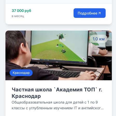
работы с материнским капиталом; * доступная
37 000 руб
ценовая политика.
Подробнее
в месяц
1.0 км
Краснодар
Частная школа `Академия ТОП` г.
Краснодар
Общеобразовательная школа для детей с 1 по 9
классы с углубленным изучением IT и английского
языка