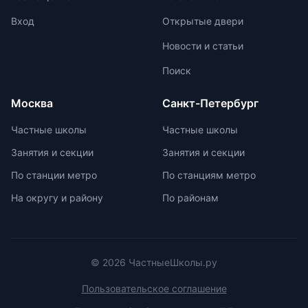
оценке помогают детям развивать
начинается с национальных
свои навыки и интересы.
соревнований, включая школьные,
Вход
Открытые двери
муниципальные, региональные и
Новости и статьи
заключительные этапы
Всероссийской олимпиады
Поиск
школьников. Подготовка к
олимпиадам включает учебно-
Москва
Санкт-Петербург
тренировочные сборы,
интенсивные занятия, практикумы,
Частные школы
Частные школы
лекции, разборы задач и
Занятия и секции
Занятия и секции
индивидуальные консультации.
Участие в международных
По станции метро
По станциям метро
олимпиадах помогает получить
На округу и району
По районам
новый опыт, пройти серьезную
подготовку и пообщаться с
участниками из других стран.
© 2026 ЧастныеШколы.ру
Пользовательское соглашение