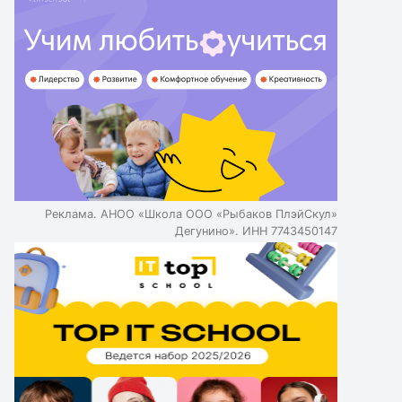
Реклама. АНОО «Школа ООО «Рыбаков ПлэйСкул»
Дегунино». ИНН 7743450147