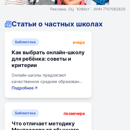
Реклама. ОЦ `ЮФёст`. ИНН 7707082829
Статьи о частных школах
вчера
Библиотека
Как выбрать онлайн-школу
для ребёнка: советы и
критерии
Онлайн-школы предлагают
качественное среднее образование
без привязки к району. Важно
Подробнее
учитывать цели семьи, возраст
ребенка, уровень его
самостоятельности и
позавчера
предпочитаемую нагрузку. Важно
Библиотека
проверить лицензию школы, чтобы
Что отличает методику
получить аттестат для поступления
Монтессори от обычного