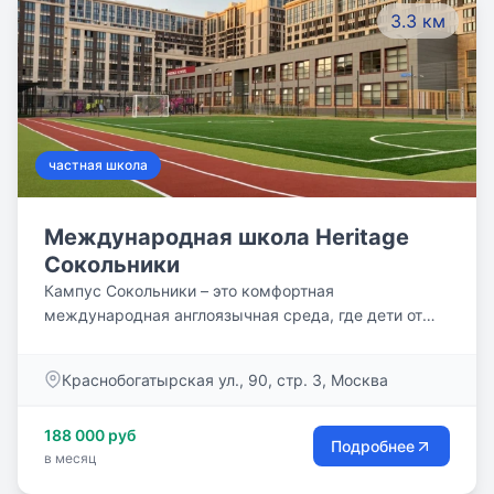
3.3 км
частная школа
Международная школа Heritage
Сокольники
Кампус Сокольники – это комфортная
международная англоязычная среда, где дети от
трех лет получают дошкольное и школьное
образование мирового уровня. Кампус Сокольники
Краснобогатырская ул., 90, стр. 3, Москва
находится в районе набережной реки Яузы и парка
Сокольники. Новое современное здание оснащено
188 000 руб
передовым оборудованием и экологичной
Подробнее
в месяц
европейской мебелью.