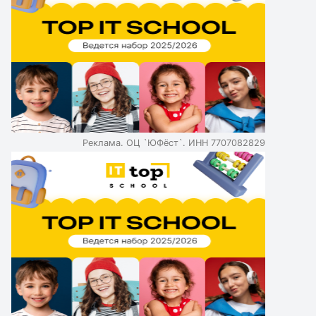
Реклама. ОЦ `ЮФёст`. ИНН 7707082829