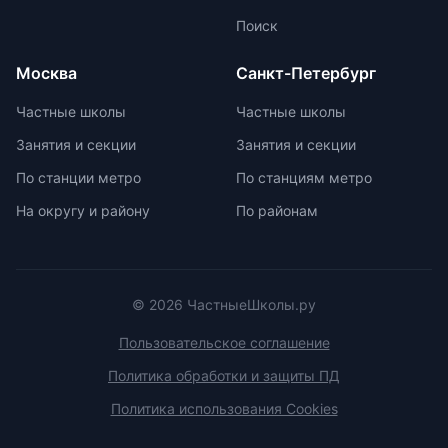
изучить репутацию школы и
маркировку с указанием
Поиск
условия договора об оказании
возрастной категории.
платных образовательных услуг.
Москва
Санкт-Петербург
Частные школы
Частные школы
Занятия и секции
Занятия и секции
По станции метро
По станциям метро
На округу и району
По районам
© 2026 ЧастныеШколы.ру
Пользовательское соглашение
Политика обработки и защиты ПД
Политика использования Cookies