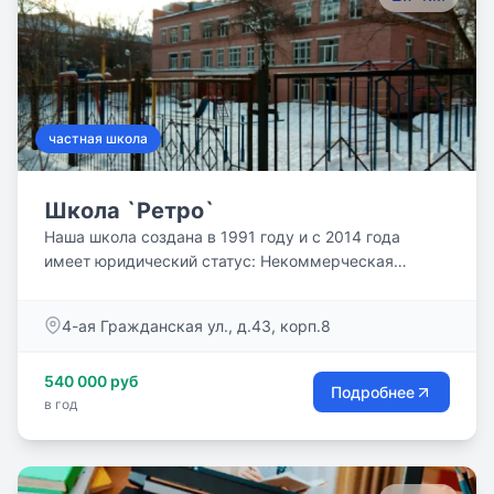
частная школа
Школа `Ретро`
Наша школа создана в 1991 году и с 2014 года
имеет юридический статус: Некоммерческая
организация Частное учреждение средняя
общеобразовательная школа `Ретро` (НО ЧУ СОШ
4-ая Гражданская ул., д.43, корп.8
`Ретро`).
540 000 руб
Подробнее
в год