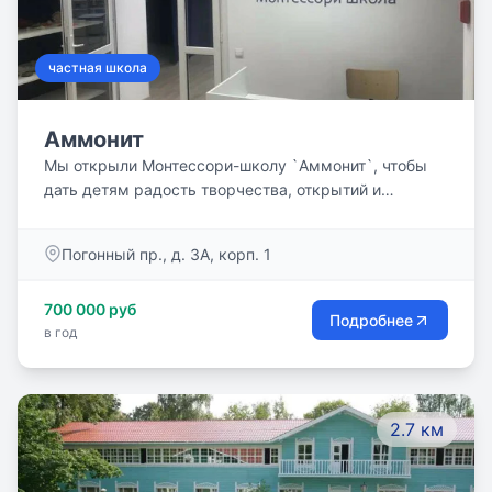
частная школа
Аммонит
Мы открыли Монтессори-школу `Аммонит`, чтобы
дать детям радость творчества, открытий и
созидания. В нашей школе у детей растёт и крепнет
уверенность в себе, а любовь к обучению и
Погонный пр., д. 3А, корп. 1
познанию сохраняется на всю жизнь!
700 000 руб
Подробнее
в год
2.7 км