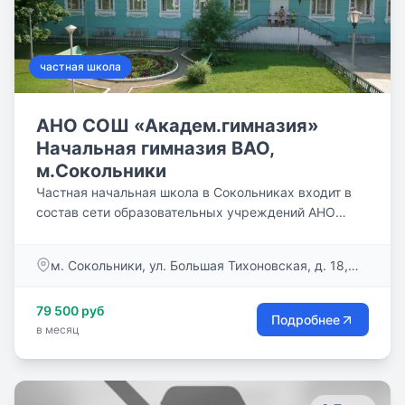
частная школа
АНО СОШ «Академ.гимназия»
Начальная гимназия ВАО,
м.Сокольники
Частная начальная школа в Сокольниках входит в
состав сети образовательных учреждений АНО
СОШ «Академическая гимназия» и является
флагманским подразделением. Начальная школа в
м. Сокольники, ул. Большая Тихоновская, д. 18,
Сокольниках расположена в живописном месте
стр.2
парковой зоны. Преимущество расположения
79 500 руб
данного подразделения в отдаленности от шумных
Подробнее
в месяц
мест города. Чистый воздух, спокойный
размеренный ритм пребывания детей в такой
природной среде способствует оздоровлению
воспитанников, понижению уровня их тревожности,