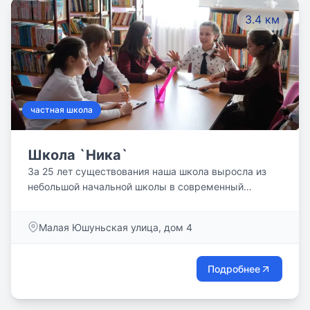
3.4 км
частная школа
Школа `Ника`
За 25 лет существования наша школа выросла из
небольшой начальной школы в современный
образовательный комплекс дошкольных отделений,
начальных, средних и старших школ. Думать,
Малая Юшуньская улица, дом 4
задавать вопросы, находить ответы, анализировать,
оперировать нужными знаниями, верить в себя,
видеть перспективы своего развития, не бояться
Подробнее
высказывать собственное мнение — это качества
победителей, качества, которые мы закладываем в
наших учеников!