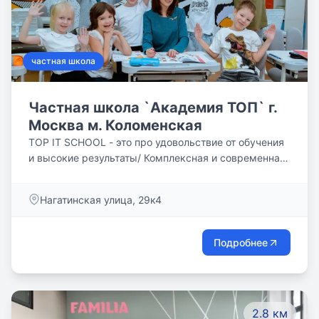
частная школа
Частная школа `Академия ТОП` г.
Москва м. Коломенская
TOP IT SCHOOL - это про удовольствие от обучения
и высокие результаты/ Комплексная и современная
программа. Вашему ребенку не нужны репетиторы,
у нас он получит все необходимые знания и
Нагатинская улица, 29к4
качественно подготовится к ОГЭ и ЕГЭ. Работаем по
системе семейного образования.
Подробнее
2.8 км