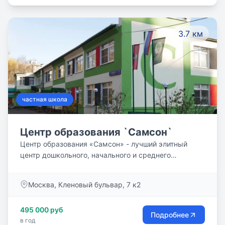
3.7 км
частная школа
Центр образования `Самсон`
Центр образования «Самсон» - лучший элитный
центр дошкольного, начального и среднего
образования в Москве с 1992 года. Школа полного
дня. Личностно-ориентированное обучение. Высокие
Москва, ​Кленовый бульвар, 7 к2
баллы ОГЭ, ЕГЭ. Два детских сада. Курс подготовки
к школе.
495 000 руб
Подробнее
в год