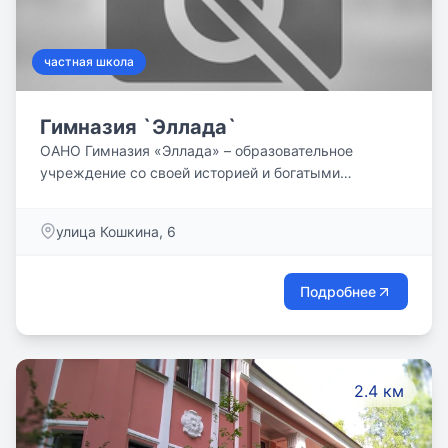
частная школа
Гимназия `Эллада`
ОАНО Гимназия «Эллада» – образовательное
учреждение со своей историей и богатыми
традициями. Более 25 лет наш педагогический
коллектив осуществляет обучение и воспитание
улица Кошкина, 6
физически и нравственно здоровых личностей,
свободных, образованных, культурных, готовых к
дальнейшему развитию, самосовершенствованию и
Подробнее
самореализации.
2.4 км