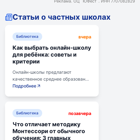
Реклама. ОЦ `ЮФёст`. ИНН 7707082829
Статьи о частных школах
вчера
Библиотека
Как выбрать онлайн-школу
для ребёнка: советы и
критерии
Онлайн-школы предлагают
качественное среднее образование
без привязки к району. Важно
Подробнее
учитывать цели семьи, возраст
ребенка, уровень его
самостоятельности и
позавчера
предпочитаемую нагрузку. Важно
Библиотека
проверить лицензию школы, чтобы
Что отличает методику
получить аттестат для поступления
Монтессори от обычного
в университет или колледж.
обучения: 3 главных