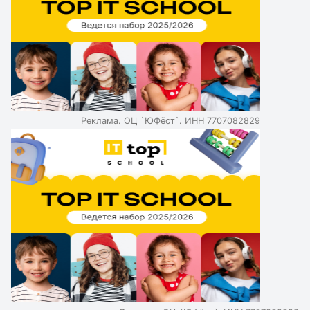
Реклама. ОЦ `ЮФёст`. ИНН 7707082829