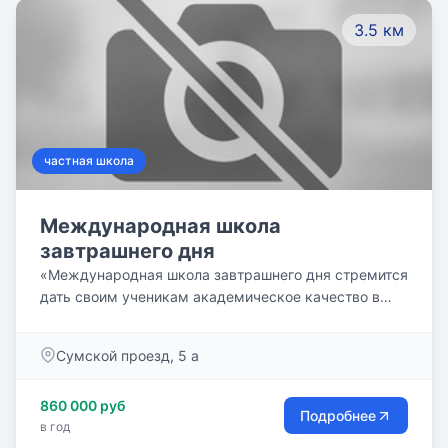
3.5 км
частная школа
Международная школа
завтрашнего дня
«Международная школа завтрашнего дня стремится
дать своим ученикам академическое качество в
поликультурной и билингвальной среде,
способствует развитию в нём навыков 21-ого века,
Сумской проезд, 5 а
учит его придерживаться нравственных норм,
основанных на библейских ценностях, и оставаться
860 000 руб
верным гражданином своей страны и
Подробнее
в год
уважительным гостем любой другой».