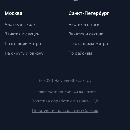
условия договора об оказании
возрастной категории.
платных образовательных услуг.
Москва
Санкт-Петербург
Частные школы
Частные школы
Занятия и секции
Занятия и секции
По станции метро
По станциям метро
На округу и району
По районам
© 2026 ЧастныеШколы.ру
Пользовательское соглашение
Политика обработки и защиты ПД
Политика использования Cookies