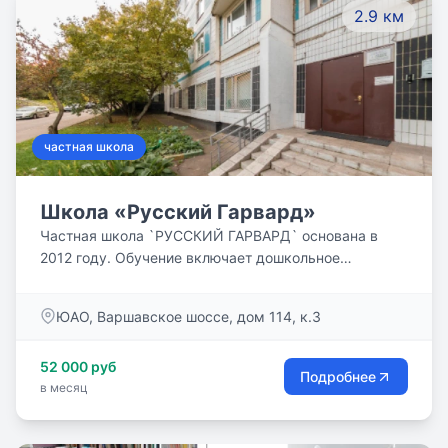
2.9 км
подготовкой. Умные чуткие грамотные люди,
любящие детей и свою профессию!
частная школа
Школа «Русский Гарвард»
Частная школа `РУССКИЙ ГАРВАРД` основана в
2012 году. Обучение включает дошкольное
образование ,начальную, среднюю и старшую
школу. Наполняемость классов не более восьми
ЮАО, Варшавское шоссе, дом 114, к.3
человек. Выпускникам школы выдаётся аттестат
государственного образца. Подробнее: https://rus-
52 000 руб
harvard.ru/about_us
Подробнее
в месяц