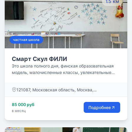
1.5 км
частная школа
Смарт Скул ФИЛИ
Это школа полного дня, финская образовательная
модель, малочисленные классы, увлекательные
проекты, кружки и спортивные секции! Это сильная
академическая программа и одновременно
​121087, Московская область, Москва,
развитие личностных качеств ребенка! Это
Багратионовский пр., д. 5, корп. 1
счастливые дети, которые учатся с удовольствием!
85 000 руб
Подробнее
в месяц