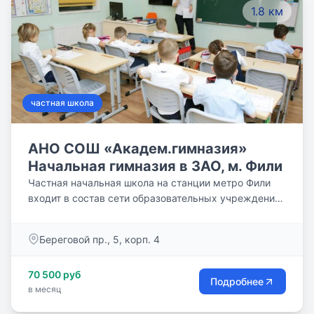
1.8 км
частная школа
АНО СОШ «Академ.гимназия»
Начальная гимназия в ЗАО, м. Фили
Частная начальная школа на станции метро Фили
входит в состав сети образовательных учреждений
АНО СОШ «Академическая гимназия». Школа
расположена на территории Жилого комплекса
Береговой пр., 5, корп. 4
«Фили Град». Недалеко от делового центра
«Москва-Сити» и исторического центра Москвы.
70 500 руб
Подробнее
в месяц