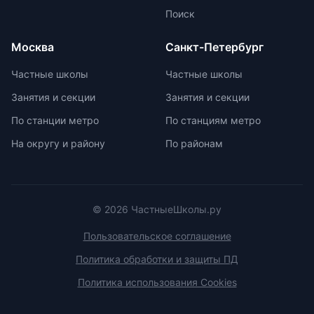
изучить репутацию школы и
маркировку с указанием
Поиск
условия договора об оказании
возрастной категории.
платных образовательных услуг.
Москва
Санкт-Петербург
Частные школы
Частные школы
Занятия и секции
Занятия и секции
По станции метро
По станциям метро
На округу и району
По районам
© 2026 ЧастныеШколы.ру
Пользовательское соглашение
Политика обработки и защиты ПД
Политика использования Cookies