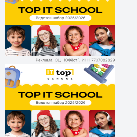
Реклама. ОЦ `ЮФёст`. ИНН 7707082829