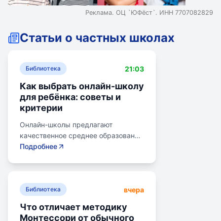
Реклама. ОЦ `ЮФёст`. ИНН 7707082829
Статьи о частных школах
21:03
Библиотека
Как выбрать онлайн-школу
для ребёнка: советы и
критерии
Онлайн-школы предлагают
качественное среднее образование
без привязки к району. Важно
Подробнее
учитывать цели семьи, возраст
ребенка, уровень его
самостоятельности и
вчера
предпочитаемую нагрузку. Важно
Библиотека
проверить лицензию школы, чтобы
Что отличает методику
получить аттестат для поступления
Монтессори от обычного