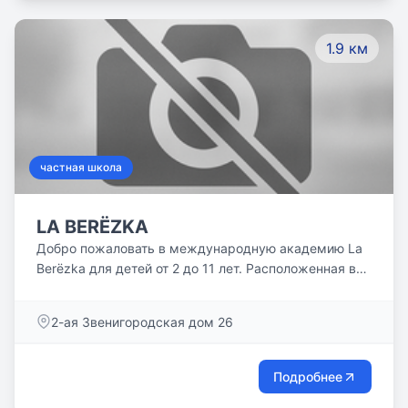
1.9 км
частная школа
LA BERЁZKA
Добро пожаловать в международную академию La
Berёzka для детей от 2 до 11 лет. Расположенная в
историческом здании 1865 года, наша Академия
учит ценить и использовать опыт прошлого, освещая
2-ая Звенигородская дом 26
дорогу к новым открытия. Мы направляем наших
воспитанников к светлому будущему, вдохновляясь
предпринимательским духом знаменитой семьи
Подробнее
Мамонтовых, который стал краеугольным камнем