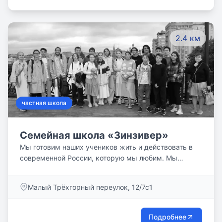
2.4 км
частная школа
Cемейная школа «Зинзивер»
Мы готовим наших учеников жить и действовать в
современной России, которую мы любим. Мы
продумываем их образование и строим его вместе
с родителями. Мы учим: — Выражать мысли и
Малый Трёхгорный переулок, 12/7с1
чувства точно и ясно. — Читать, понимать и
сочинять тексты разных жанров. — Видеть
актуальные общественные проблемы. — Решать
Подробнее