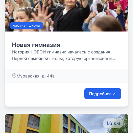
частная школа
Новая гимназия
История НОВОЙ гимназии началась с создания
Первой семейной школы, которую организовали
педагоги, увлеченные идеей возрождения русского
классического образования, и родители, которые
Муравская, д. 44а
хотели дать такое образование своим детям. Мы
выросли и называемся Новой Гимназией. Появился
бесценный опыт взаимодействия между учителями,
Подробнее
учениками и родителями. Мы видим результат
своего труда. Это позволяет нам утверждать, что
мы на верном пути и продолжаем движение
вперед.
1.6 км