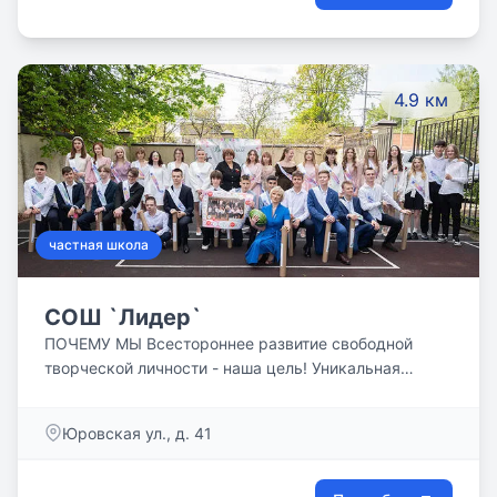
смысла, навыку составлять план-конспект и
пересказывать любые тексты. Уделяем много
времени постановке руки, формированию слитного
письма и аккуратного почерка.
4.9 км
частная школа
СОШ `Лидер`
ПОЧЕМУ МЫ Всестороннее развитие свободной
творческой личности - наша цель! Уникальная
программа школы `Лидер` это отличный старт для
каждого ребёнка. Родители, дарите своим детям
Юровская ул., д. 41
шанс.