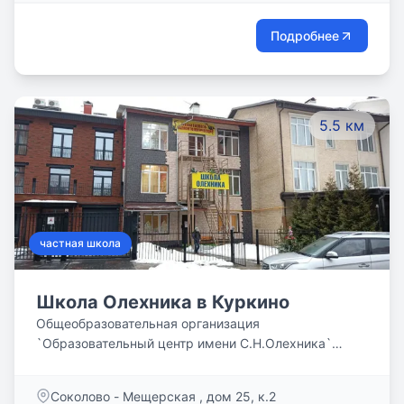
Подробнее
5.5 км
частная школа
Школа Олехника в Куркино
Общеобразовательная организация
`Образовательный центр имени С.Н.Олехника`
реализует программы НАЧАЛЬНОГО (1-4 классы),
ОСНОВНОГО (5-9 классы) и СРЕДНЕГО (10-11
Соколово - Мещерская , дом 25, к.2
классы) общего образования в четырех