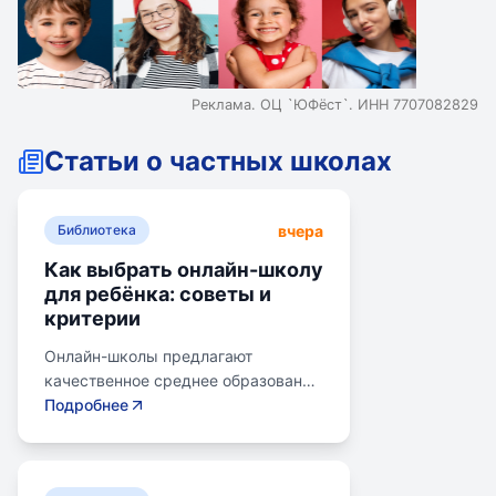
Реклама. ОЦ `ЮФёст`. ИНН 7707082829
Статьи о частных школах
вчера
Библиотека
Как выбрать онлайн-школу
для ребёнка: советы и
критерии
Онлайн-школы предлагают
качественное среднее образование
без привязки к району. Важно
Подробнее
учитывать цели семьи, возраст
ребенка, уровень его
самостоятельности и