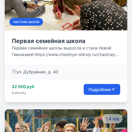
частная школа
Первая семейная школа
Первая семейная школы выросла и стала Новой
Гимназией https://www.chastnye-shkoly.ru/chastnaya-
shkola/novaya-gimnaziya .
ул. Дубравная, д. 40
32 000 руб
Подробнее
в месяц
1.4 км