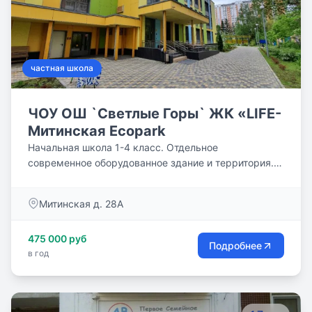
частная школа
ЧОУ ОШ `Светлые Горы` ЖК «LIFE-
Митинская Ecopark
Начальная школа 1-4 класс. Отдельное
современное оборудованное здание и территория.
Государственная лицензия на осуществление
образовательной деятельности в сфере
Митинская д. 28А
дошкольного, начального школьного образования, а
также дополнительного образования детей и
475 000 руб
взрослых.
Подробнее
в год