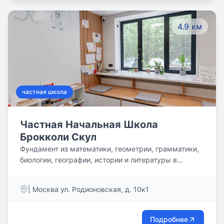
социальная адаптация будущих выпускников по
избранному профилю.
4.9 км
частная школа
Частная Начальная Школа
Брокколи Скул
Фундамент из математики, геометрии, грамматики,
биологии, географии, истории и литературы в
рамках межпредметного обучения даёт основу, на
базе которой легко и успешно наши дети будут
| Москва ул. Родионовская, д. 10к1
обучаться в средней и старшей школе в любых
направлениях и областях современной науки.
Обучаем контекстному чтению с пониманием
Подробнее