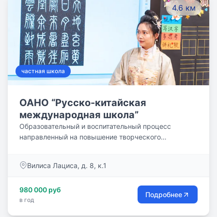
4.6 км
частная школа
ОАНО “Русско-китайская
международная школа”
Образовательный и воспитательный процесс
направленный на повышение творческого
потенциала обучающегося, его ответственного
отношения к социуму и окружающей природе;
Вилиса Лациса, д. 8, к.1
Воспитание самостоятельности, лидерских функций,
деловых качеств; основам экономического
980 000 руб
мышления и инвестиционной культуре;
Подробнее
в год
Формирование логического мышления, способности
к анализу Профессиональная ориентация и