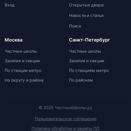
проверить наличие
подкладкой, водоотталкивающей
Вход
Открытые двери
образовательной лицензии и
пропиткой и светоотражателями.
Новости и статьи
государственной аккредитации,
При выборе ранца проверяйте
изучить репутацию школы и
маркировку с указанием
Поиск
условия договора об оказании
возрастной категории.
платных образовательных услуг.
Москва
Санкт-Петербург
Частные школы
Частные школы
Занятия и секции
Занятия и секции
По станции метро
По станциям метро
На округу и району
По районам
© 2026 ЧастныеШколы.ру
Пользовательское соглашение
Политика обработки и защиты ПД