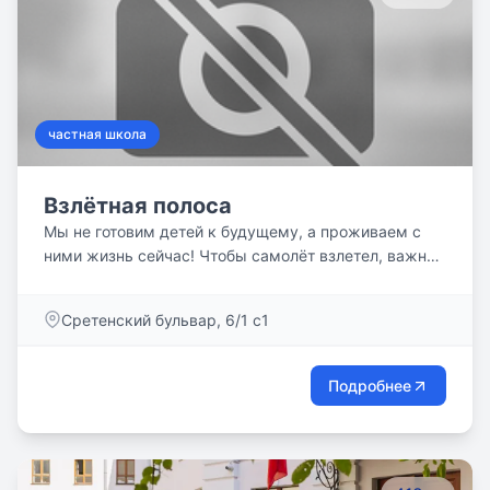
частная школа
Взлётная полоса
Мы не готовим детей к будущему, а проживаем с
ними жизнь сейчас! Чтобы самолёт взлетел, важно
вовремя убрать шасси и уметь управлять им. Один
из основных принципов школы — не мешать
Сретенский бульвар, 6/1 с1
ребенку в его развитии и научить учиться. Важно,
чтобы ребенок сам начал управлять своим
познанием, а ещё чувствами и эмоциями. Мы
Подробнее
развиваем навыки самостоятельного принятия
решений, саморегуляции, понимание своих сильных
и слабых сторон.