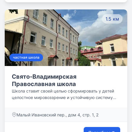
проходят в модели перевернутого/смешанного
обучения.
1.5 км
частная школа
Свято-Владимирская
Православная школа
Школа ставит своей целью сформировать у детей
целостное мировоззрение и устойчивую систему
духовных ценностей, хранимых Россией
столетиями, дать теоретические и практические
Малый Ивановский пер., дом 4, стр. 1, 2
знания, которые позволят реализовать свои
способности и личностный потенциал.