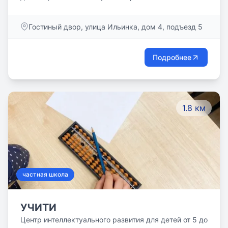
некомфортно обучаться в обычной школе -Много
времени и сил уходит на выполнение домашки дома
Гостиный двор, улица Ильинка, дом 4, подъезд 5
-Ребенок занимается профессиональным спортом и
участвует в соревнованиях -Ребенок часто
отсутствует в школе из-за слабого иммунитета -У
Подробнее
ребенка много пробелов в знаниях или знания
неструктурные -Ребенок опережает в обучении
своих одноклассников -Если Ваш ребенок находится
на семейной форме обучения, и Вы хотите
1.8 км
образовываться вместе с ним самостоятельно -Если
Ваш ребенок обучается дистанционно, а у Вас нет
возможности быть с ним рядом для контроля
процесса обучения
частная школа
УЧИТИ
Центр интеллектуального развития для детей от 5 до