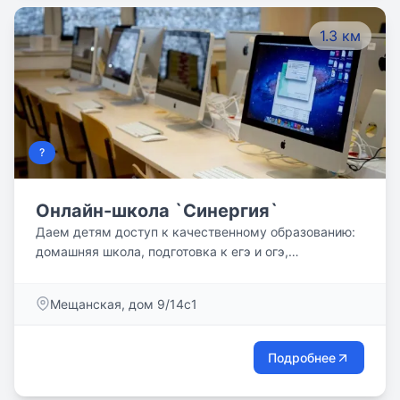
1.3 км
?
Онлайн-школа `Синергия`
Даем детям доступ к качественному образованию:
домашняя школа, подготовка к егэ и огэ,
репетиторы, знакомим с миром it и цифровыми
профессиями!
Мещанская, дом 9/14с1
Подробнее