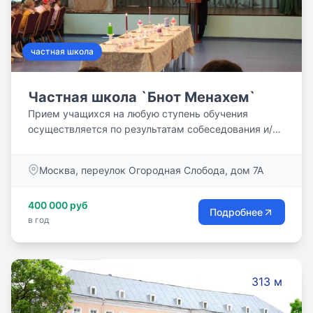
частная школа
Частная школа `Бнот Менахем`
Прием учащихся на любую ступень обучения
осуществляется по результатам собеседования и/
или тестирования на основании договора между
родителями или законными представителями
Москва, переулок Огородная Слобода, дом 7А
согласно приказа директора Школы. Условия
собеседования и/или тестирования должны
400 000 руб
гарантировать соблюдение прав граждан в области
Подробнее
в год
образования и обеспечить зачисление наиболее
способных и подготовленных к освоению
образовательных программ соответствующего
уровня.
313 м