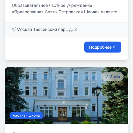
Образовательное частное учреждение
«Православная Свято-Петровская Школа» является
некоммерческим негосударственным
образовательным учреждением, призванным
Москва Тессинский пер., д. 3
обеспечить высокий уровень образования, в
обязательном порядке включающего базисный
компонент образования, развитие индивидуальных
Подробнее
способностей детей, а также их нравственное,
духовное и гражданское воспитание на основе
лучших традиций Православия, отечественной и
мировой культуры.
2.2 км
частная школа