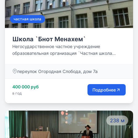
частная школа
Школа `Бнот Менахем`
Негосударственное частное учреждение
образовательная организация `Частная школа
`Шалом` действует с 2013 года. В 2019 году
учреждение переименовано в Негосударственное
переулок Огородная Слобода, дом 7а
частное учреждение образовательная организация
`Частная школа `Бнот Менахем`.
400 000 руб
Подробнее
в год
238 м