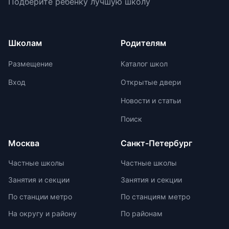
Подберите ребёнку лучшую школу
предлагают широкий спектр
классов: высота задней стенки -
внеурочных возможностей для
30-36 см, передней - 22-26 см,
развития ребенка. При выборе
ширина - 6-10 см. Ранец должен
частной школы необходимо
иметь жесткую спинку и удобные
Школам
Родителям
учитывать ее преимущества и
лямки с регулируемыми
недостатки, а также финансовые
креплениями. Изделие должно
Размещение
Каталог школ
возможности семьи. Важно
быть прочным, с дышащей
проверить наличие
подкладкой, водоотталкивающей
Вход
Открытые двери
образовательной лицензии и
пропиткой и светоотражателями.
Новости и статьи
государственной аккредитации,
При выборе ранца проверяйте
изучить репутацию школы и
маркировку с указанием
Поиск
условия договора об оказании
возрастной категории.
платных образовательных услуг.
Москва
Санкт-Петербург
Частные школы
Частные школы
Занятия и секции
Занятия и секции
По станции метро
По станциям метро
На округу и району
По районам