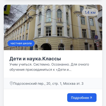
1.4 км
частная школа
Дети и наука.Классы
Учим учиться. Системно. Осознанно. Для очного
обучения присоединиться к «Дети и
наука.Классам», обеспечивающим развивающую
среду для успешного образования мотивированных
Подсосенский пер., 20, стр. 1, Москва эт. 3
детей. Перейти на заочное или семейное обучение и
сдавать формальную государственную аттестацию
в аккредитованных онлайн-центрах. Наши ребята
Подробнее
учатся три дня в неделю, в программу включены
включены только базовые предметы. Уроки