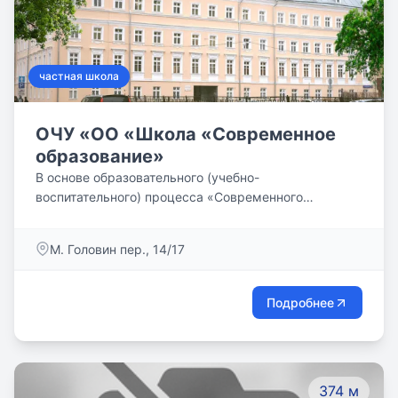
частная школа
ОЧУ «ОО «Школа «Современное
образование»
В основе образовательного (учебно-
воспитательного) процесса «Современного
образования» лежит личностно-деятельностный
подход, что означает – личность (ученика)
М. Головин пер., 14/17
обучается нами в деятельности. Образовательный
процесс Школы-ВУЗа «Современное образование»
базируется на концепции, в основе которой:
Подробнее
классика и современные технологии; комплексный
метод обучения; личностно-деятельностный подход,
а также педагогика сотрудничества + авторитарная
педагогика.
374 м