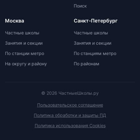
изучить репутацию школы и
маркировку с указанием
Поиск
условия договора об оказании
возрастной категории.
платных образовательных услуг.
Москва
Санкт-Петербург
Частные школы
Частные школы
Занятия и секции
Занятия и секции
По станции метро
По станциям метро
На округу и району
По районам
© 2026 ЧастныеШколы.ру
Пользовательское соглашение
Политика обработки и защиты ПД
Политика использования Cookies