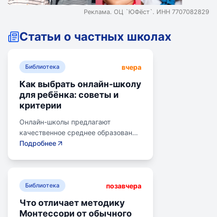
Реклама. ОЦ `ЮФёст`. ИНН 7707082829
Статьи о частных школах
вчера
Библиотека
Как выбрать онлайн-школу
для ребёнка: советы и
критерии
Онлайн-школы предлагают
качественное среднее образование
без привязки к району. Важно
Подробнее
учитывать цели семьи, возраст
ребенка, уровень его
самостоятельности и
позавчера
предпочитаемую нагрузку. Важно
Библиотека
проверить лицензию школы, чтобы
Что отличает методику
получить аттестат для поступления
Монтессори от обычного