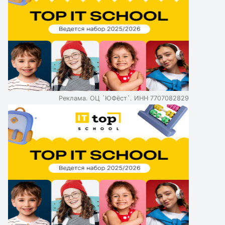
Реклама. ОЦ `ЮФёст`. ИНН 7707082829