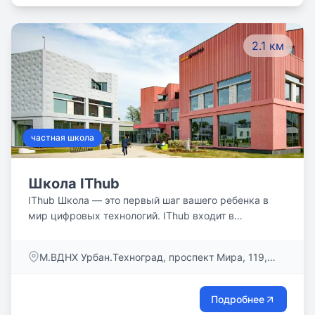
предрассудков и остаются собой, не надевая маски
для окружающих.
2.1 км
частная школа
Школа IThub
IThub Школа — это первый шаг вашего ребенка в
мир цифровых технологий. IThub входит в
образовательную экосистему «школа-колледж-
университет» и предлагает сквозную
М.ВДНХ Урбан.Техноград, проспект Мира, 119,
профориентацию в диджитал-сфере с 1 по 9 класс.
стр. 332
Школа расположена в живописном парке ВДНХ на
северо-востоке Москвы. Небольшие классы до 15
Подробнее
человек позволяют реализовать индивидуальный