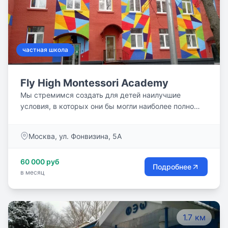
частная школа
Fly High Montessori Academy
Мы стремимся создать для детей наилучшие
условия, в которых они бы могли наиболее полно
самовыражаться. Наша философия основана на том,
что ребенка ничему невозможно научить насильно,
Москва, ул. Фонвизина, 5А
поэтому наша основная цель – предоставить детям
возможность познавать, пробуя, испытывая, трогая,
60 000 руб
слушая, видя и пропуская через себя. Мы не хотим,
Подробнее
в месяц
чтобы наши выпускники были `одними из`, мы
воспитываем уникальные личности, умеющие
мыслить свободно и находить нестандартные
решения; сотрудничать и быть лидерами.
1.7 км