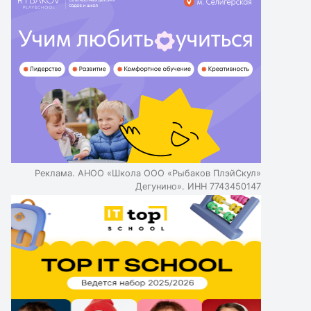
Реклама. АНОО «Школа ООО «Рыбаков ПлэйСкул»
Дегунино». ИНН 7743450147