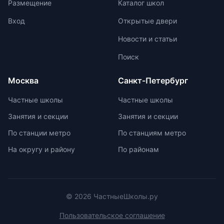
Размещение
Каталог школ
оценке помогают детям развивать
начинается с национальных
свои навыки и интересы.
соревнований, включая школьные,
Вход
Открытые двери
муниципальные, региональные и
Новости и статьи
заключительные этапы
Всероссийской олимпиады
Поиск
школьников. Подготовка к
олимпиадам включает учебно-
Москва
Санкт-Петербург
тренировочные сборы,
интенсивные занятия, практикумы,
Частные школы
Частные школы
лекции, разборы задач и
Занятия и секции
Занятия и секции
индивидуальные консультации.
Участие в международных
По станции метро
По станциям метро
олимпиадах помогает получить
На округу и району
По районам
новый опыт, пройти серьезную
подготовку и пообщаться с
участниками из других стран.
© 2026 ЧастныеШколы.ру
Пользовательское соглашение