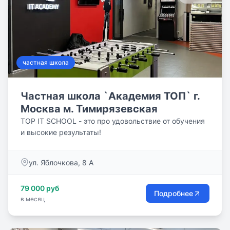
тестовую («пробную») неделю. В течение пробных
дней производится оплата только питания ребёнка.
частная школа
Частная школа `Академия ТОП` г.
Москва м. Тимирязевская
TOP IT SCHOOL - это про удовольствие от обучения
и высокие результаты!
ул. Яблочкова, 8 А
79 000 руб
Подробнее
в месяц