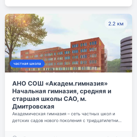
подход и обеспечить комфортную развивающую
среду. Ученики получают базовые знания и
развивают цифровые навыки, начиная с семи лет. А
2.2 км
к 9 классу уже закладывают основы своей будущей
карьеры в креативных и ИТ-индустриях, участвуя в
мероприятиях колледжа IThub.
частная школа
АНО СОШ «Академ.гимназия»
Начальная гимназия, средняя и
старшая школы САО, м.
Дмитровская
Академическая гимназия – сеть частных школ и
детских садов нового поколения с тридцатилетним
опытом оказания образовательных услуг для детей
от 1 года до 18 лет. Мы работаем в системе