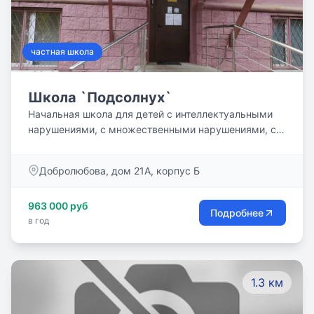
частная школа
Школа `Подсолнух`
Начальная школа для детей с интеллектуальными
нарушениями, с множественными нарушениями, с
задержкой психического развития, с
расcтройствами аутистического спектра, с
Добролюбова, дом 21А, корпус Б
нарушениями опорно-двигательного аппарата, с
проблемами поведения, имеющими разные
963 000 руб
стартовые возможности.
Подробнее
в год
1.3 км