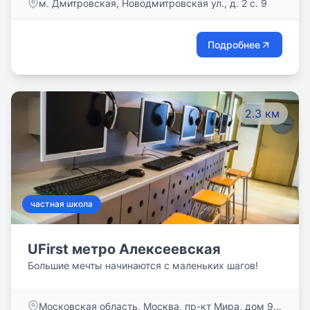
м. Дмитровская, Новодмитровская ул., д. 2 с. 9
непрерывного образования, когда в программы,
отвечающие федеральному государственному
стандарту, гармонично интегрированы:
Подробнее
парциальные программы – являются частью
дошкольного образования и отвечают за
становление личности; программы гимназического
компонента; программы по формированию
2.3 км
критического мышления, эмоционального
интеллекта; программы по освоению основ
инженерно-технического творчества,
формированию функциональной грамотности
воспитанников и обучающихся.
частная школа
UFirst метро Алексеевская
Большие мечты начинаются с маленьких шагов!
Московская область, Москва, пр-кт Мира, дом 95,