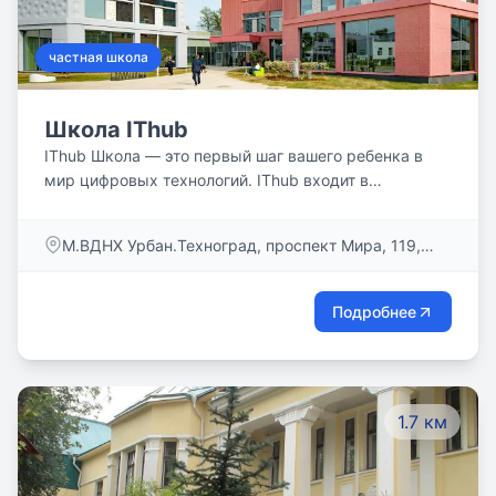
частная школа
Школа IThub
IThub Школа — это первый шаг вашего ребенка в
мир цифровых технологий. IThub входит в
образовательную экосистему «школа-колледж-
университет» и предлагает сквозную
М.ВДНХ Урбан.Техноград, проспект Мира, 119,
профориентацию в диджитал-сфере с 1 по 9 класс.
стр. 332
Школа расположена в живописном парке ВДНХ на
северо-востоке Москвы. Небольшие классы до 15
Подробнее
человек позволяют реализовать индивидуальный
подход и обеспечить комфортную развивающую
среду. Ученики получают базовые знания и
развивают цифровые навыки, начиная с семи лет. А
1.7 км
к 9 классу уже закладывают основы своей будущей
карьеры в креативных и ИТ-индустриях, участвуя в
мероприятиях колледжа IThub.