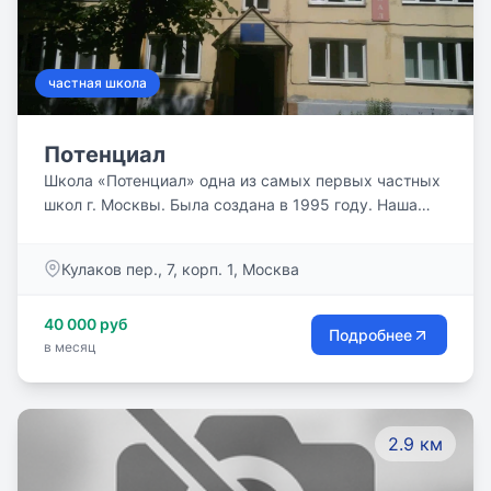
частная школа
Потенциал
Школа «Потенциал» одна из самых первых частных
школ г. Москвы. Была создана в 1995 году. Наша
цель — обучение школьников в соответствии с
современными требованиями. Педагогический
Кулаков пер., 7, корп. 1, Москва
коллектив в основу своей деятельности положил
идею гармоничного сочетания традиционных и
40 000 руб
новаторских разработок и методик. Многолетний
Подробнее
в месяц
опыт работы подтверждает правильность
выбранного направления.
2.9 км