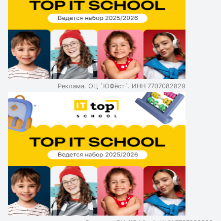
Реклама. ОЦ `ЮФёст`. ИНН 7707082829