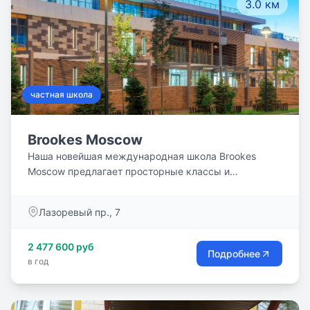
3.0 км
источник для обучения и развития.
частная школа
Brookes Moscow
Наша новейшая международная школа Brookes
Moscow предлагает просторные классы и
специализированную учебную среду, которая
оптимизирует обучение с помощью
Лазоревый пр., 7
интегрированных технологий.
2 477 600 руб
Подробнее
в год