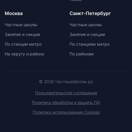
предлагают широкий спектр
внеурочных возможностей для
Москва
Санкт-Петербург
развития ребенка. При выборе
частной школы необходимо
Частные школы
Частные школы
учитывать ее преимущества и
Занятия и секции
Занятия и секции
недостатки, а также финансовые
возможности семьи. Важно
По станции метро
По станциям метро
проверить наличие
На округу и району
По районам
образовательной лицензии и
государственной аккредитации,
изучить репутацию школы и
условия договора об оказании
платных образовательных услуг.
© 2026 ЧастныеШколы.ру
Пользовательское соглашение
Политика обработки и защиты ПД
Политика использования Cookies