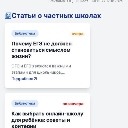
Реклама. ОЦ `ЮФёст`. ИНН 7707082829
Статьи о частных школах
вчера
Библиотека
Почему ЕГЭ не должен
становиться смыслом
жизни?
ОГЭ и ЕГЭ являются важными
этапами для школьников,
готовящихся к переходу на
Подробнее
следующий этап образования.
Эпишкола предлагает подготовку к
экзаменам, учитывая задачи
позавчера
старшего подросткового и
Библиотека
юношеского возраста. Школа
Как выбрать онлайн-школу
помогает детям развивать
для ребёнка: советы и
личностные навыки, получать опыт
критерии