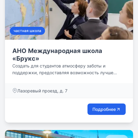
частная школа
АНО Международная школа
«Брукс»
Создать для студентов атмосферу заботы и
поддержки, предоставляя возможность лучше
узнать себя и реализовать свои таланты в том, что
вдохновляет. Наши студенты и учителя прибыли со
Лазоревый проезд, д. 7
всех уголков мира, и наша школа поддерживает
связь со школами Brookes в других странах для
того, чтобы познать этот мир во взаимодействии с
Подробнее
ним. Мы вдохновляем и учим студентов глобальным
вопросам через взаимосвязь идей и историй с
локальным контекстом. Мы стремимся
использовать окружающую среду как инструмент и