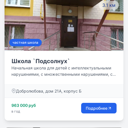
3.1 км
частная школа
Школа `Подсолнух`
Начальная школа для детей с интеллектуальными
нарушениями, с множественными нарушениями, с
задержкой психического развития, с
расcтройствами аутистического спектра, с
Добролюбова, дом 21А, корпус Б
нарушениями опорно-двигательного аппарата, с
проблемами поведения, имеющими разные
963 000 руб
стартовые возможности.
Подробнее
в год