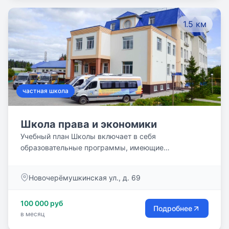
1.5 км
частная школа
Школа права и экономики
Учебный план Школы включает в себя
образовательные программы, имеющие
региональное, государственное и международное
значение. По договору с учредителем Школы,
Новочерёмушкинская ул., д. 69
Российским государственным университетом
правосудия, обучающиеся получают
100 000 руб
специализированную языковую и
Подробнее
в месяц
предуниверситетскую подготовку совместно с
Лондонским университетом. При успешном