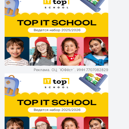
Реклама. ОЦ `ЮФёст`. ИНН 7707082829