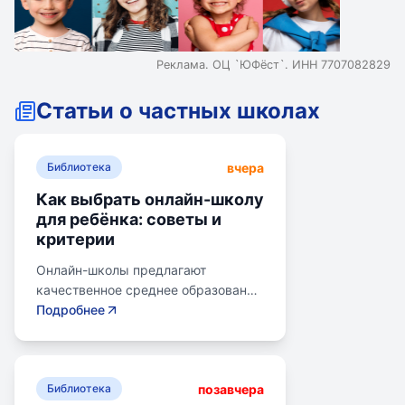
Реклама. ОЦ `ЮФёст`. ИНН 7707082829
Статьи о частных школах
вчера
Библиотека
Как выбрать онлайн-школу
для ребёнка: советы и
критерии
Онлайн-школы предлагают
качественное среднее образование
без привязки к району. Важно
Подробнее
учитывать цели семьи, возраст
ребенка, уровень его
самостоятельности и
позавчера
предпочитаемую нагрузку. Важно
Библиотека