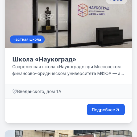
частная школа
Школа «Наукоград»
Современная школа «Наукоград» при Московском
финансово-юридическом университете МФЮА — это
создание инновационной системы непрерывного
многоуровневого обучения школьников как части
Введенского, дом 1А
единой университетской системы подготовки
кадров, обеспечивающей качество
фундаментального образования.
Подробнее