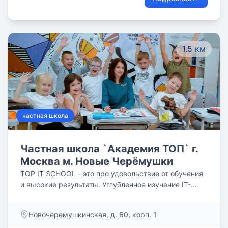
рисунок перцептуальный, рисунок академический,
архитектурное черчение, история архитектуры,
современная архитектура, эргономика
пространства, пространственная комбинаторика,
1.5 км
пространственное моделирование и др. На уроках в
нашей Школе лепят, рисуют, клеят из бумаги,
конструируют из макарон и разноцветных
лоскутков, пуговиц, зубочисток.
частная школа
Частная школа `Академия ТОП` г.
Москва м. Новые Черёмушки
TOP IT SCHOOL - это про удовольствие от обучения
и высокие результаты. Углубленное изучение IT-
технологий и английского языка.
Новочеремушкинская, д. 60, корп. 1