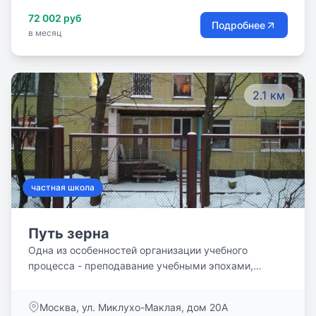
72 002 руб
Подробнее
в месяц
2.1 км
частная школа
Путь зерна
Одна из особенностей организации учебного
процесса - преподавание учебными эпохами,
продолжающимися от одной до четырех недель.
Ряд предметов: история, биология, география,
Москва, ул. Миклухо-Маклая, дом 20А
математика, русский язык и литература изучается