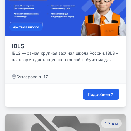
частная школа
IBLS
IBLS — самая крупная заочная школа России. IBLS -
платформа дистанционного онлайн-обучения для
детей от одной из старейших частных школ Москвы
“Наши Пенаты”. На базе IBLS дети получат
Бутлерова д. 17
полноценное среднее образование и аттестации с 1-
ого по 11-ый класс из любой точки мира.
Подробнее
1.3 км