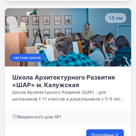
освоении программ, школьники направляются на
практику в Королевский колледж Лондона (Kings
1.5 км
College London). Выпускники Школы имеют также
перспективу поступления на юридический и
экономический факультеты Российский
государственный университет правосудия и другие
факультеты ВУЗов России.
частная школа
Школа Архитектурного Развития
«ШАР» м. Калужская
Школа Архитектурного Развития (ШАР) - для
школьников 1-11 классов и дошкольников с 5-6 лет.
Развивает творческий потенциал учащихся. В школе
– 10 творческих уровней, более 25 архитектурно-
Введенского дом №1
художественно ориентированных учебных курсов:
интеграция, арт-графика, архитектурная графика,
скульптура, пространственная колористика,
Подробнее