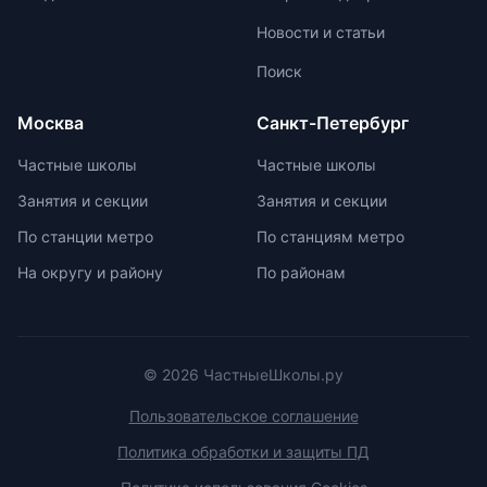
образовательной лицензии и
пропиткой и светоотражателями.
Новости и статьи
государственной аккредитации,
При выборе ранца проверяйте
изучить репутацию школы и
маркировку с указанием
Поиск
условия договора об оказании
возрастной категории.
платных образовательных услуг.
Москва
Санкт-Петербург
Частные школы
Частные школы
Занятия и секции
Занятия и секции
По станции метро
По станциям метро
На округу и району
По районам
© 2026 ЧастныеШколы.ру
Пользовательское соглашение
Политика обработки и защиты ПД