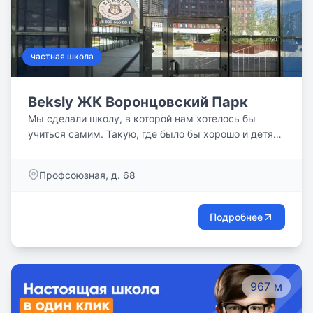
частная школа
Beksly ЖК Воронцовский Парк
Мы сделали школу, в которой нам хотелось бы
учиться самим. Такую, где было бы хорошо и детям,
и их родителям. Где каждый научится учиться и
получать удовольствие от саморазвития, где главное
Профсоюзная, д. 68
не оценки, а цели, которых достигает ученик.
Подробнее
967 м