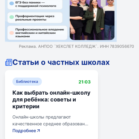
Реклама. АНПОО `ХЕКСЛЕТ КОЛЛЕДЖ`. ИНН 7839056670
Статьи о частных школах
21:03
Библиотека
Как выбрать онлайн-школу
для ребёнка: советы и
критерии
Онлайн-школы предлагают
качественное среднее образование
без привязки к району. Важно
Подробнее
учитывать цели семьи, возраст