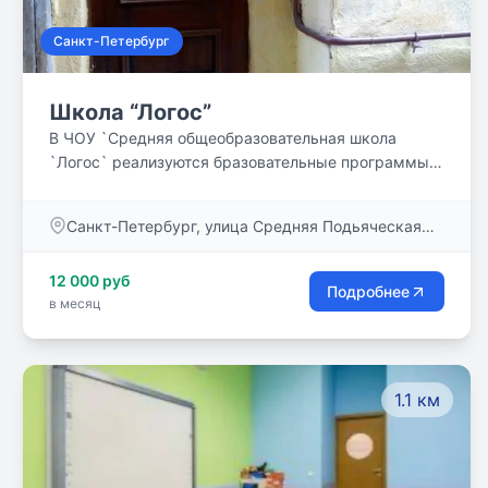
Санкт-Петербург
Школа “Логос”
В ЧОУ `Средняя общеобразовательная школа
`Логос` реализуются бразовательные программы
обучения: Основного общего образования (5-9
класс) - нормативный срок обучения 5 лет;
Санкт-Петербург, улица Средняя Подьяческая
Среднего (полного) общего образования (10 и 11
дом 1
класс) - нормативный срок обучения 2 года.
12 000 руб
Обучение в школе `Логос` проходит по
Подробнее
в месяц
индивидуальным образовательным маршрутам.
1.1 км