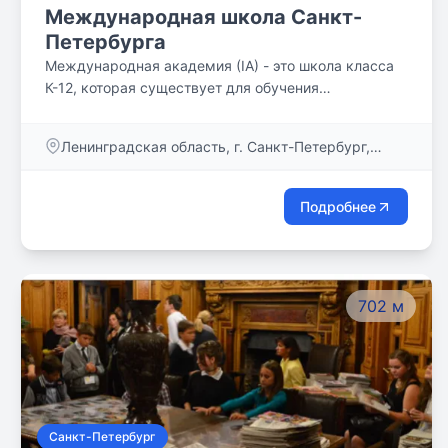
Международная школа Санкт-
Петербурга
Международная академия (IA) - это школа класса
К-12, которая существует для обучения
следующего поколения лучших мировых лидеров,
предоставляя нашим студентам инструменты,
Ленинградская область, г. Санкт-Петербург,
необходимые для достижения успеха в жизни.
Большая Конюшенная ул., д. 8
Здесь, в IA, мы верим в всестороннее образование
студента - академическое, духовное и культурное.
Подробнее
702 м
Санкт-Петербург