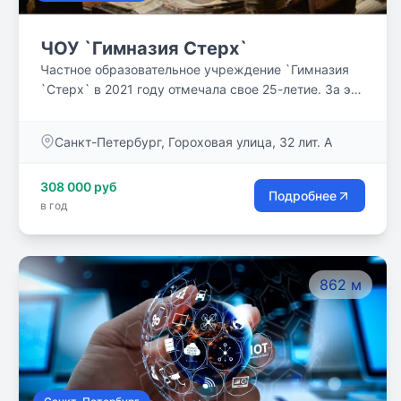
ЧОУ `Гимназия Стерх`
Частное образовательное учреждение `Гимназия
`Стерх` в 2021 году отмечала свое 25-летие. За эти
годы в наших стенах получили среднее
образование 503 ученика. Мы даем возможность
Санкт-Петербург, Гороховая улица, 32 лит. А
своим ученикам учиться по современным
методикам, используя для усвоения нового
308 000 руб
сложного материала авторские разработки для
Подробнее
в год
раскрытия творческого потенциала учеников.
862 м