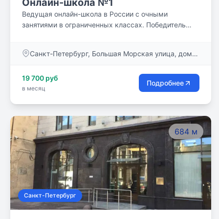
Онлайн-школа №1
Ведущая онлайн-школа в России с очными
занятиями в ограниченных классах. Победитель
конкурса “100 лучших школ России” в номинации
“Лучшая школа дистанционного обучения” в 2018,
Санкт-Петербург, Большая Морская улица, дом
2019, 2020 году.
3-5 литер а, пом. 43-н:2 офис 341
19 700 руб
Подробнее
в месяц
684 м
Санкт-Петербург