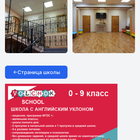
школа
школа
Герценовского
Герценовского
университета 1 -
университета 1 -
Международная
Международная
школа
школа
Страница школы
Герценовского
Герценовского
университета 1 -
университета 1 -