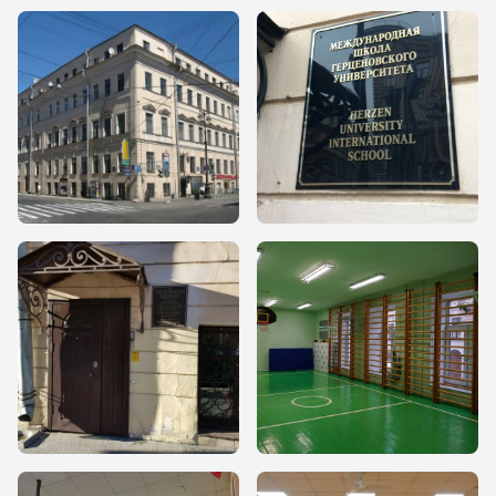
Международная
Международная
школа
школа
Герценовского
Герценовского
университета 1 -
университета 1 -
Международная
Международная