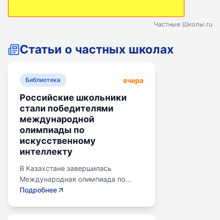
Частные Школы.ru
Статьи о частных школах
вчера
Библиотека
Российские школьники
стали победителями
международной
олимпиады по
искусственному
интеллекту
В Казахстане завершилась
Международная олимпиада по
искусственному интеллекту.
Подробнее
Российские школьники стали
абсолютными победителями,