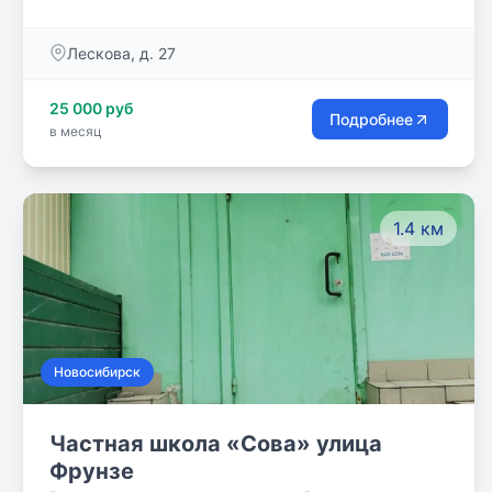
предназначению. Помогают им увлеченные
специалисты, душевная атмосфера, яркое и уютное
Лескова, д. 27
пространство школы, где каждый может быть
собой.
25 000 руб
Подробнее
в месяц
1.4 км
Новосибирск
Частная школа «Сова» улица
Фрунзе