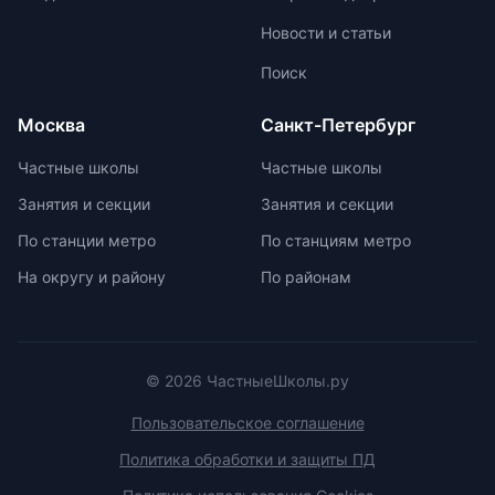
муниципальные, региональные и
Новости и статьи
заключительные этапы
Всероссийской олимпиады
Поиск
школьников. Подготовка к
олимпиадам включает учебно-
Москва
Санкт-Петербург
тренировочные сборы,
интенсивные занятия, практикумы,
Частные школы
Частные школы
лекции, разборы задач и
Занятия и секции
Занятия и секции
индивидуальные консультации.
Участие в международных
По станции метро
По станциям метро
олимпиадах помогает получить
На округу и району
По районам
новый опыт, пройти серьезную
подготовку и пообщаться с
участниками из других стран.
© 2026 ЧастныеШколы.ру
Пользовательское соглашение
Политика обработки и защиты ПД