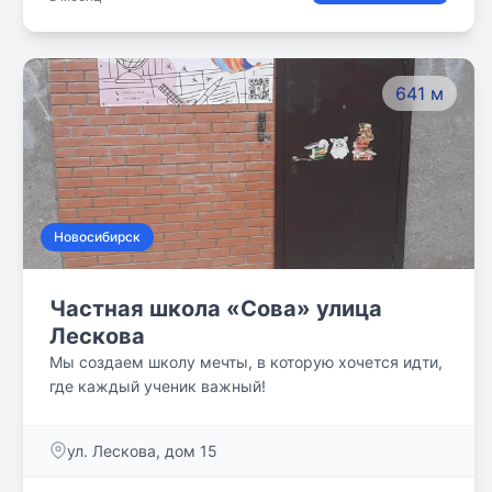
методов и приемов. А для развития духовно-
нравственного опыта ребенка, проводим уроки
философии по системе гуманно-личностного
подхода к детям Ш.А.Амонашвили. Все методики
641 м
отвечают главным требованиям образования:
оберегают эмоциональное здоровье ребенка и
развивают творческую личность, способную
создавать новое!
Новосибирск
Частная школа «Сова» улица
Лескова
Мы создаем школу мечты, в которую хочется идти,
где каждый ученик важный!
ул. Лескова, дом 15