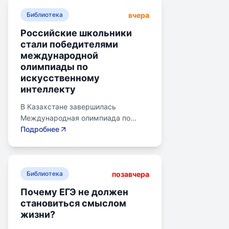
вчера
Библиотека
Российские школьники
стали победителями
международной
олимпиады по
искусственному
интеллекту
В Казахстане завершилась
Международная олимпиада по
искусственному интеллекту.
Подробнее
Российские школьники стали
абсолютными победителями,
завоевав семь золотых и одну
позавчера
бронзовую медаль. Олимпиада
Библиотека
объединила 465 школьников из 105
Почему ЕГЭ не должен
стран, заняв второе место по числу
становиться смыслом
участников. Награды получили
жизни?
Артем Горохов, Михаил Вершинин,