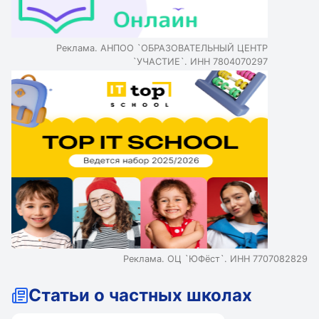
до 12 человек ✅ Полезное и здоровое
питание ✅ Большая зелёная территория
Реклама. АНПОО `ОБРАЗОВАТЕЛЬНЫЙ ЦЕНТР
`УЧАСТИЕ`. ИНН 7804070297
Реклама. ОЦ `ЮФёст`. ИНН 7707082829
Статьи о частных школах