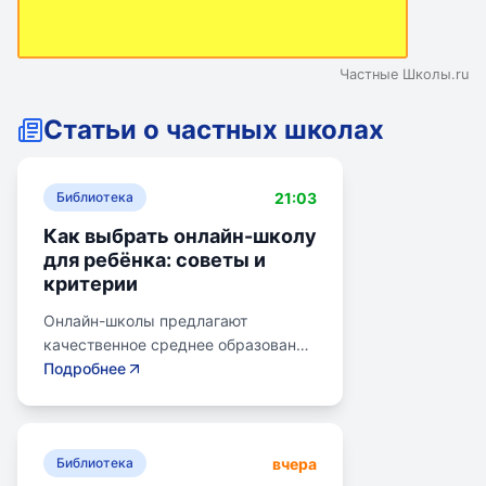
Частные Школы.ru
Статьи о частных школах
21:03
Библиотека
Как выбрать онлайн-школу
для ребёнка: советы и
критерии
Онлайн-школы предлагают
качественное среднее образование
без привязки к району. Важно
Подробнее
учитывать цели семьи, возраст
ребенка, уровень его
самостоятельности и
вчера
предпочитаемую нагрузку. Важно
Библиотека