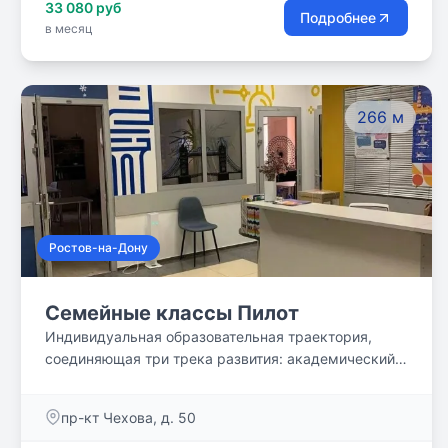
33 080 руб
Подробнее
в месяц
266 м
Ростов-на-Дону
Семейные классы Пилот
Индивидуальная образовательная траектория,
соединяющая три трека развития: академический,
проектный и творческий. Утром - учеба, днем -
проектная и творческая деятельность, вечер -
пр-кт Чехова, д. 50
свободен для семьи.