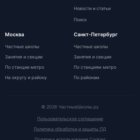
образовательной лицензии и
пропиткой и светоотражателями.
Новости и статьи
государственной аккредитации,
При выборе ранца проверяйте
изучить репутацию школы и
маркировку с указанием
Поиск
условия договора об оказании
возрастной категории.
платных образовательных услуг.
Москва
Санкт-Петербург
Частные школы
Частные школы
Занятия и секции
Занятия и секции
По станции метро
По станциям метро
На округу и району
По районам
© 2026 ЧастныеШколы.ру
Пользовательское соглашение
Политика обработки и защиты ПД
Политика использования Cookies