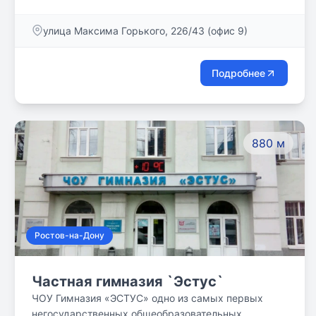
потенциалу каждого ученика и подготовить его к
взрослой жизни. А индивидуальный подход к
улица Максима Горького, 226/43 (офис 9)
каждому ученику — максимально развить его
способности. Мы разработали собственные
подходы и методику, чтобы помочь детям начать
Подробнее
образование в комфортной атмосфере, развить и
проявить свои способности. Лицензия № 61Л01
6802 от 26.06.2018
880 м
Ростов-на-Дону
Частная гимназия `Эстус`
ЧОУ Гимназия «ЭСТУС» одно из самых первых
негосударственных общеобразовательных