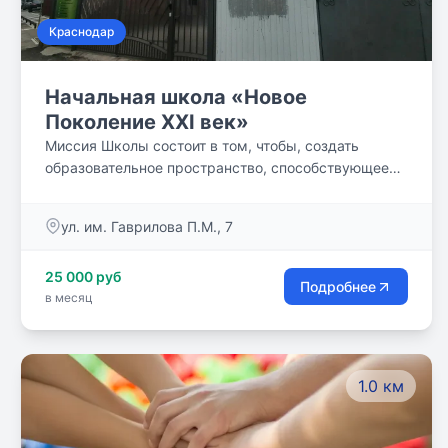
Краснодар
Начальная школа «Новое
Поколение XXI век»
Миссия Школы состоит в том, чтобы, создать
образовательное пространство, способствующее
всестороннему развитию и самореализации
каждого обучающегося школы. Мы верим в
ул. им. Гаврилова П.М., 7
каждого из наших учеников и стремимся наполнить
школьную жизнь ребят радостью учения, открыть
25 000 руб
для них красоту окружающего мира и души
Подробнее
в месяц
настоящего человека, таким образом создавая для
детей верные жизненные ориентиры.
1.0 км