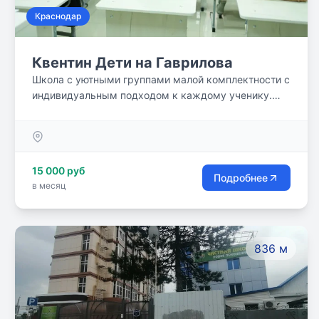
Краснодар
Квентин Дети на Гаврилова
Школа с уютными группами малой комплектности с
индивидуальным подходом к каждому ученику.
Даём высокий уровень образования! Наши
преподаватели - высококвалифицированные
специалисты, которые работают на результат. В
центре созданы максимально комфортные условия
15 000 руб
для обучения, царит творческая,
Подробнее
в месяц
доброжелательная атмосфера.
836 м