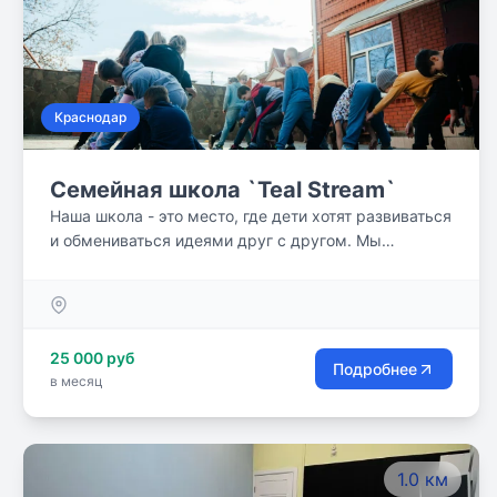
Краснодар
Семейная школа `Teal Stream`
Наша школа - это место, где дети хотят развиваться
и обмениваться идеями друг с другом. Мы
растущий перспективный проект, созданный в 2020
году для детей с целью создания комфортной
среды обучения, в которой развивается
индивидуальность и интерес детей к познанию и
25 000 руб
открытиям.
Подробнее
в месяц
1.0 км