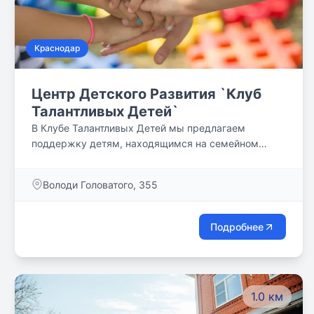
Краснодар
Центр Детского Развития `Клуб
Талантливых Детей`
В Клубе Талантливых Детей мы предлагаем
поддержку детям, находящимся на семейном
обучении, где в уютной и современной атмосфере
каждый ребенок получает качественные знания и
Володи Головатого, 355
развивает свои таланты, стремясь к саморазвитию
и достижению личных целей.
Подробнее
1.0 км