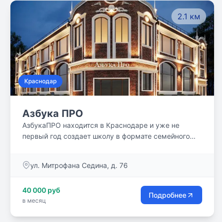
2.1 км
Краснодар
Азбука ПРО
АзбукаПРО находится в Краснодаре и уже не
первый год создает школу в формате семейного
обучения по стандартам классической гимназии, в
которой детям хочется учиться. На первом месте
ул. Митрофана Седина, д. 76
для нас стоят далеко не оценки, а цели, к которым
движутся ученики. Присоединяйтесь к нам и
40 000 руб
позвольте Вашему ребенку получить качественное
Подробнее
в месяц
образование!